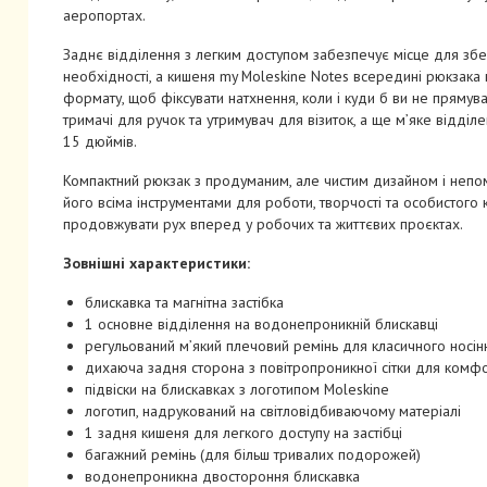
аеропортах.
Заднє відділення з легким доступом забезпечує місце для збе
необхідності, а кишеня my Moleskine Notes всередині рюкзака
формату, щоб фіксувати натхнення, коли і куди б ви не прямув
тримачі для ручок та утримувач для візиток, а ще м’яке відділе
15 дюймів.
Компактний рюкзак з продуманим, але чистим дизайном і непо
його всіма інструментами для роботи, творчості та особистого к
продовжувати рух вперед у робочих та життєвих проєктах.
Зовнішні характеристики:
блискавка та магнітна застібка
1 основне відділення на водонепроникній блискавці
регульований м’який плечовий ремінь для класичного носін
дихаюча задня сторона з повітропроникної сітки для комфо
підвіски на блискавках з логотипом Moleskine
логотип, надрукований на світловідбиваючому матеріалі
1 задня кишеня для легкого доступу на застібці
багажний ремінь (для більш тривалих подорожей)
водонепроникна двостороння блискавка