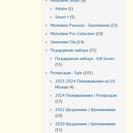
8
Моleskine Smart
8
товарів
1
Adobe
1
товар
5
Smart +
5
товарів
23
Moleskine Passions - Захоплення
23
товари
10
Мoleskine Pro Collection
10
товарів
14
Записники City
14
товарів
55
Подарункові набори
55
товарів
Подарункові набори - Gift boxes
55
55
товарів
101
Розпродаж - Sale
101
товар
2023-2024 Планувальники на 18
4
Місяців
4
товари
2024 Планувальники / Розпродаж
13
13
товарів
2022 Щоденники / Щотижневики
10
10
товарів
2020 Щоденники / Щотижневики
15
15