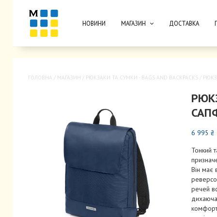
НОВИНИ
МАГАЗИН
ДОСТАВКА
ГОЛОВНА
/
МАГАЗИН
/
РЮКЗАКИ ТА CУМКИ - BAGS AND BACKPACKS
/
РЮКЗ
РЮК
САП
6 995
₴
Тонкий т
призначе
Він має 
реверсом
речей вс
дихаюча 
комфорт 