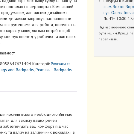
Шоурум в Києві:
 надійно скріплює вашу сумку та валізу на
ст. м. Золоті Вор
них вокзалах і в аеропортах.Компактний
вул. Олеся Гонча
 продуманим, але чистим дизайном і
Пн-Пт
10:00-18:
ними деталями запрошує вас заповнити
ма інструментами для роботи, творчості та
Під час воєнного ста
го користування, які вам потрібні, щоб
бути іншим. Краще пе
увати рух вперед у робочих та життєвих
перепитати.
.
наявності
8058647621494
Категорії:
Рюкзаки та
Bags and Backpacks
,
Рюкзаки - Backpacks
ля носіння всього необхідного.Він має
клапан для захисту ваших речей
нка забезпечують ваш комфорт під час
мку та валізу на залізничних вокзалах і в