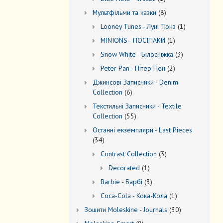
товар
8
Мультфільми та казки
8
товарів
1
Looney Tunes - Луні Тюнз
1
товар
1
MINIONS - ПОСІПАКИ
1
товар
3
Snow White - Білосніжка
3
товари
2
Peter Pan - Пітер Пен
2
товари
Джинсові Записники - Denim
6
Collection
6
товарів
Текстильні Записники - Textile
55
Collection
55
товарів
Останні екземпляри - Last Pieces
34
34
товари
3
Contrast Collection
3
товари
1
Decorated
1
товар
3
Barbie - Барбі
3
товари
1
Coca-Cola - Кока-Кола
1
товар
30
Зошити Moleskine - Journals
30
товарів