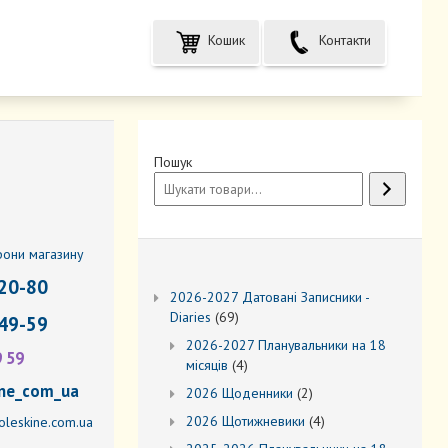
Кошик
Контакти
Пошук
фони магазину
20-80
2026-2027 Датовані Записники -
69
Diaries
69
49-59
товарів
2026-2027 Планувальники на 18
9 59
4
місяців
4
товари
ne_com_ua
2
2026 Щоденники
2
товари
4
2026 Щотижневики
4
leskine.com.ua
товари