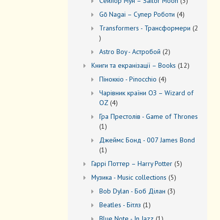
3
Сейлор Мун – Sailor Moon
3
товари
4
Gō Nagai – Супер Роботи
4
товари
Transformers - Трансформери
2
2
товари
2
Astro Boy - Астробой
2
товари
12
Книги та екранізації – Books
12
товарів
4
Піноккіо - Pinocchio
4
товари
Чарівник країни ОЗ – Wizard of
4
OZ
4
товари
Гра Престолів - Game of Thrones
1
1
товар
Джеймс Бонд - 007 James Bond
1
1
товар
5
Гаррі Поттер – Harry Potter
5
товарів
5
Музика - Music collections
5
товарів
3
Bob Dylan - Боб Ділан
3
товари
1
Beatles - Бітлз
1
товар
1
Blue Note - In Jazz
1