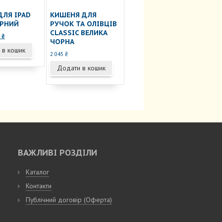
ДЛЯ IPAD
КИШЕНЯ ДЛЯ
ОРНИЙ
РУЧОК ТА ОЛІВЦІВ
CLASSIC ВЕЛИКА
гінальна
Поточна
9
₴
ЧОРНА
:
ціна:
 в кошик
499 ₴.
2 045
₴
₴.
Додати в кошик
ВАЖЛИВІ РОЗДІЛИ
Каталог
Контакти
Публічний договір (Оферта)