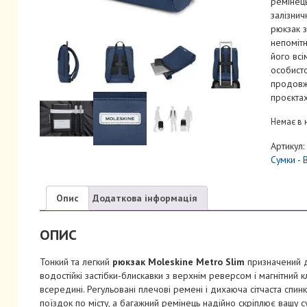
ремінець
залізнич
рюкзак з
непоміт
його всі
особисто
продовж
проєктах
Немає в 
Артикул:
Cумки - 
Опис
Додаткова інформація
ОПИС
Тонкий та легкий
рюкзак Moleskine Metro Slim
призначений д
водостійкі застібки-блискавки з верхнім реверсом і магнітний 
всередині. Регульовані плечові ремені і дихаюча сітчаста спи
поїздок по місту, а багажний ремінець надійно скріплює вашу су