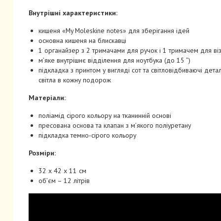
Внутрішні характеристики:
кишеня «My Moleskine notes» для зберігання ідей
основна кишеня на блискавці
1 органайзер з 2 тримачами для ручок і 1 тримачем для віз
м’яке внутрішнє відділення для ноутбука (до 15 ”)
підкладка з принтом у вигляді сот та світловідбиваючі детал
світла в кожну подорож
Матеріали:
поліамід сірого кольору на тканинній основі
пресована основа та клапан з м’якого поліуретану
підкладка темно-сірого кольору
Розміри:
32 x 42 x 11 см
об’єм – 12 літрів