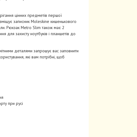
рігання цінних предметів першої
 вміщує записник Moleskine кишенькового
али. Рюкзак Metro Slim також має 2
ння для захисту ноутбуків і планшетів до
мітними деталями запрошує вас заповнити
ористування, які вам потрібні, щоб
ня
рту при русі