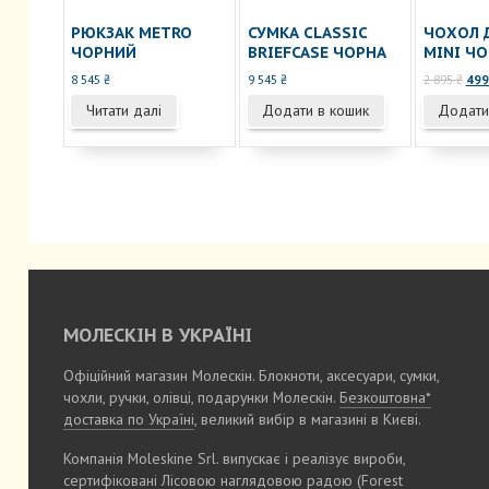
РЮКЗАК METRO
СУМКА CLASSIC
ЧОХОЛ 
ЧОРНИЙ
BRIEFCASE ЧОРНА
MINI Ч
Ори
8 545
₴
9 545
₴
2 895
₴
49
ціна
Читати далі
Додати в кошик
Додати
2
895 
МОЛЕСКІН В УКРАЇНІ
Офіційний магазин Молескін. Блокноти, аксесуари, сумки,
чохли, ручки, олівці, подарунки Молескін.
Безкоштовна*
доставка по Україні
, великий вибір в магазині в Києві.
Компанія Moleskine Srl. випускає і реалізує вироби,
сертифіковані Лісовою наглядовою радою
(Forest