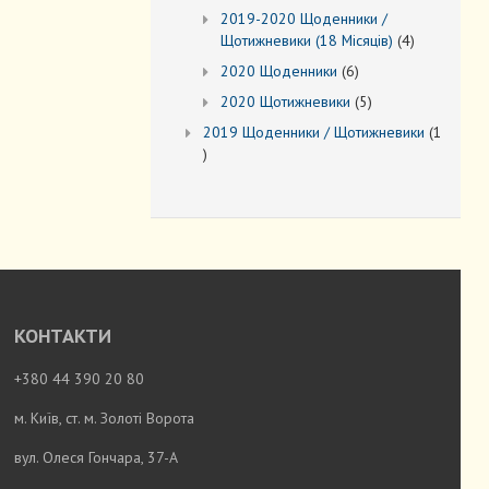
товарів
2019-2020 Щоденники /
4
Щотижневики (18 Місяців)
4
товари
6
2020 Щоденники
6
товарів
5
2020 Щотижневики
5
товарів
2019 Щоденники / Щотижневики
1
1
товар
КОНТАКТИ
+380 44 390 20 80
м. Київ, ст. м. Золоті Ворота
вул. Олеся Гончара, 37-А