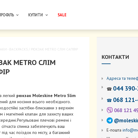
ПРОФІЛЬ
КУПИТИ
SALE
АКИ - BACKPACKS
/ РЮКЗАК METRO СЛІМ САПФІР
КОНТАКТИ
ЗАК METRO СЛІМ
ФІР
Адреса та теле
044 390-
☎
а легкий
рюкзак Moleskine Metro Slim
068 121-
☎
ний для носіння всього необхідного.
водостійкі застібки-блискавки з верхнім
068 121 4
 і магнітний клапан для захисту ваших
@moleski
ередині.Регульовані плечові ремені і
сітчаста спинка забезпечують ваш
Е-пошта
info@mo
під час поїздок по місту, а багажний