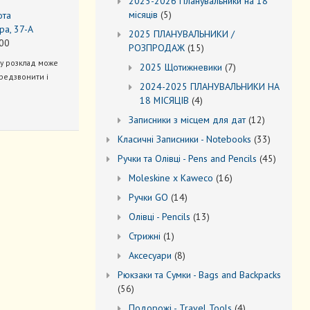
2025-2026 Планувальники на 18
5
місяців
5
ота
товарів
ра, 37-А
2025 ПЛАНУВАЛЬНИКИ /
00
15
РОЗПРОДАЖ
15
товарів
ну розклад може
7
2025 Щотижневики
7
редзвонити і
товарів
2024-2025 ПЛАНУВАЛЬНИКИ НА
4
18 МІСЯЦІВ
4
товари
12
Записники з місцем для дат
12
товарів
33
Kласичні Записники - Notebooks
33
товари
45
Ручки та Олівці - Pens and Pencils
45
товарів
16
Moleskine x Kaweco
16
товарів
14
Ручки GO
14
товарів
13
Oлівці - Pencils
13
товарів
1
Стрижні
1
товар
8
Аксесуари
8
товарів
Рюкзаки та Cумки - Bags and Backpacks
56
56
товарів
4
Подорожі - Travel Tools
4