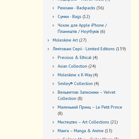
товари
36
Рюкзаки - Backpacks
36
товарів
12
Сумки - Bags
12
товарів
Чохли для Apple iPhone /
6
Планештів / Ноутбуків
6
товарів
27
Moleskine Art
27
товарів
139
Лiмiтовані Серії - Limited Editions
139
товарів
4
Precious & Ethical
4
товари
24
Asian Collection
24
товари
4
Moleskine x K-Way
4
товари
4
Smiley® Collection
4
товари
Вельветові Записники – Velvet
8
Collection
8
товарів
Маленький Принц – Le Petit Prince
8
8
товарів
21
Мистецтво – Art Collections
21
товар
13
Манґа – Manga & Anime
13
товарів