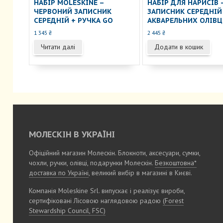
НАБІР MOLESKINE –
НАБІР ДЛЯ НАРИСІВ 
ЧЕРВОНИЙ ЗАПИСНИК
ЗАПИСНИК СЕРЕДНІЙ 
СЕРЕДНІЙ + РУЧКА GO
АКВАРЕЛЬНИХ ОЛІВЦ
1 345
₴
2 445
₴
Читати далі
Додати в кошик
МОЛЕСКІН В УКРАЇНІ
Офіційний магазин Молескін. Блокноти, аксесуари, сумки,
чохли, ручки, олівці, подарунки Молескін.
Безкоштовна*
доставка по Україні
, великий вибір в магазині в Києві.
Компанія Moleskine Srl. випускає і реалізує вироби,
сертифіковані Лісовою наглядовою радою
(Forest
Stewardship Council, FSC)