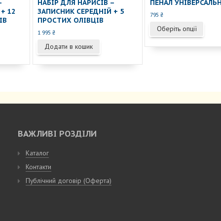
–
НАБІР ДЛЯ НАРИСІВ –
ПЕНАЛ УНІВЕРСАЛЬ
+ 12
ЗАПИСНИК СЕРЕДНІЙ + 5
795
₴
ІВ
ПРОСТИХ ОЛІВЦІВ
Цей
Оберіть опції
1 995
₴
това
має
Додати в кошик
кільк
варіа
Пара
мож
вибр
на
сторі
това
ВАЖЛИВІ РОЗДІЛИ
Каталог
Контакти
Публічний договір (Оферта)