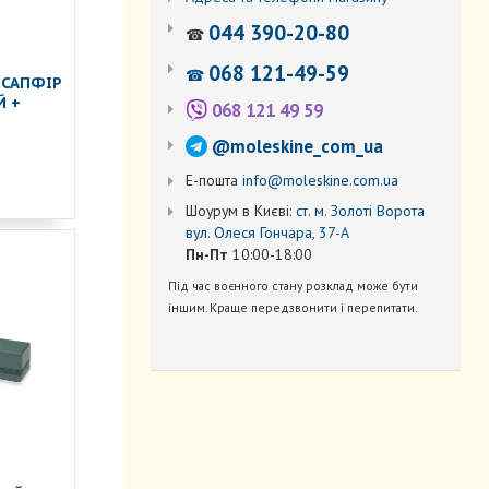
044 390-20-80
☎
068 121-49-59
☎
 САПФІР
Й +
068 121 49 59
@moleskine_com_ua
Е-пошта
info@moleskine.com.ua
Шоурум в Києві:
ст. м. Золоті Ворота
вул. Олеся Гончара, 37-А
Пн-Пт
10:00-18:00
Під час воєнного стану розклад може бути
іншим. Краще передзвонити і перепитати.