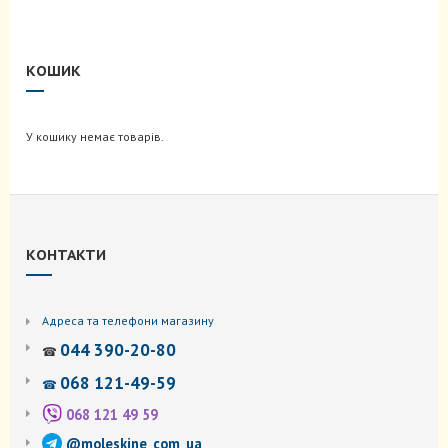
КОШИК
У кошику немає товарів.
КОНТАКТИ
Адреса та телефони магазину
044 390-20-80
☎
068 121-49-59
☎
068 121 49 59
@moleskine_com_ua