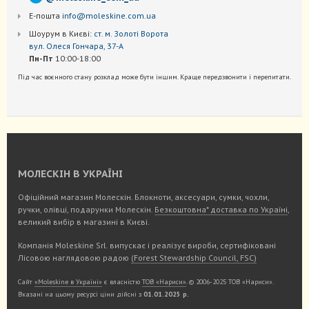
Е-пошта
info@moleskine.com.ua
Шоурум в Києві:
ст. м. Золоті Ворота
вул. Олеся Гончара, 37-А
Пн-Пт
10:00-18:00
Під час воєнного стану розклад може бути іншим. Краще передзвонити і перепитати.
МОЛЕСКІН В УКРАЇНІ
Офіційний магазин Молескін. Блокноти, аксесуари, сумки, чохли,
ручки, олівці, подарунки Молескін.
Безкоштовна* доставка по Україні
,
великий вибір в магазині в Києві.
Компанія Moleskine Srl. випускає і реалізує вироби, сертифіковані
Лісовою наглядовою радою
(Forest Stewardship Council, FSC)
Сайт
«Moleskine в Україні»
є власністю
ТОВ «Нариси»
. © 2006-2025 ТОВ «Нариси».
Вказані на цьому ресурсі ціни дійсні з
01.01.2025 р.