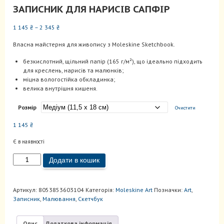
ЗАПИСНИК ДЛЯ НАРИСІВ САПФІР
Діапазон
1 145
₴
–
2 345
₴
цін:
Власна майстерня для живопису з Moleskine Sketchbook.
від
1
безкислотний, щільний папір (165 г/м²), що ідеально підходить
145 ₴
для креслень, нарисів та малюнків;
до
міцна вологостійка обкладинка;
2
велика внутрішня кишеня.
345 ₴
Розмір
Очистити
1 145
₴
Є в наявності
Записник
Додати в кошик
для
нарисів
Сапфір
Артикул:
8053853603104
Категорія:
Moleskine Art
Позначки:
Art
,
кількість
Записник
,
Малювання
,
Скетчбук
Опис
Додаткова інформація