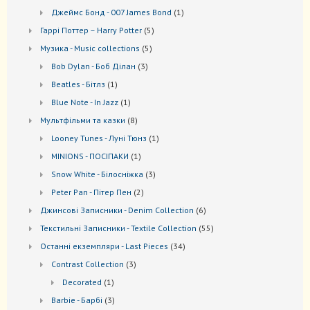
товар
1
Джеймс Бонд - 007 James Bond
1
товар
5
Гаррі Поттер – Harry Potter
5
товарів
5
Музика - Music collections
5
товарів
3
Bob Dylan - Боб Ділан
3
товари
1
Beatles - Бітлз
1
товар
1
Blue Note - In Jazz
1
товар
8
Мультфільми та казки
8
товарів
1
Looney Tunes - Луні Тюнз
1
товар
1
MINIONS - ПОСІПАКИ
1
товар
3
Snow White - Білосніжка
3
товари
2
Peter Pan - Пітер Пен
2
товари
6
Джинсові Записники - Denim Collection
6
товарів
55
Текстильні Записники - Textile Collection
55
товарів
34
Останні екземпляри - Last Pieces
34
товари
3
Contrast Collection
3
товари
1
Decorated
1
товар
3
Barbie - Барбі
3