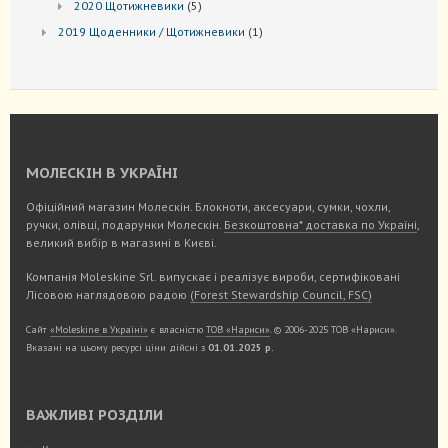
5
2020 Щотижневики
5
товарів
1
2019 Щоденники / Щотижневики
1
товар
МОЛЕСКІН В УКРАЇНІ
Офіційний магазин Молескін. Блокноти, аксесуари, сумки, чохли,
ручки, олівці, подарунки Молескін.
Безкоштовна* доставка по Україні
,
великий вибір в магазині в Києві.
Компанія Moleskine Srl. випускає і реалізує вироби, сертифіковані
Лісовою наглядовою радою
(Forest Stewardship Council, FSC)
Сайт
«Moleskine в Україні»
є власністю
ТОВ «Нариси»
. © 2006-2025 ТОВ «Нариси».
Вказані на цьому ресурсі ціни дійсні з
01.01.2025 р.
ВАЖЛИВІ РОЗДІЛИ