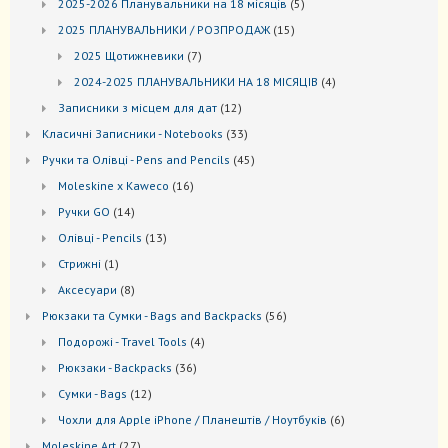
5
2025-2026 Планувальники на 18 місяців
5
товарів
15
2025 ПЛАНУВАЛЬНИКИ / РОЗПРОДАЖ
15
товарів
7
2025 Щотижневики
7
товарів
4
2024-2025 ПЛАНУВАЛЬНИКИ НА 18 МІСЯЦІВ
4
товари
12
Записники з місцем для дат
12
товарів
33
Kласичні Записники - Notebooks
33
товари
45
Ручки та Олівці - Pens and Pencils
45
товарів
16
Moleskine x Kaweco
16
товарів
14
Ручки GO
14
товарів
13
Oлівці - Pencils
13
товарів
1
Стрижні
1
товар
8
Аксесуари
8
товарів
56
Рюкзаки та Cумки - Bags and Backpacks
56
товарів
4
Подорожі - Travel Tools
4
товари
36
Рюкзаки - Backpacks
36
товарів
12
Сумки - Bags
12
товарів
6
Чохли для Apple iPhone / Планештів / Ноутбуків
6
товарів
27
Moleskine Art
27