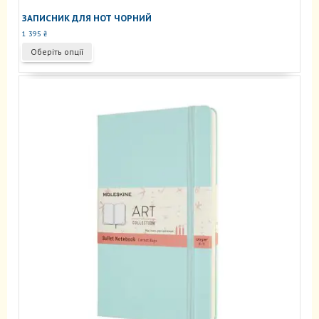
ЗАПИСНИК ДЛЯ НОТ ЧОРНИЙ
1 395
₴
Цей
Оберіть опції
товар
має
кілька
варіантів.
Параметри
можна
вибрати
на
сторінці
товару