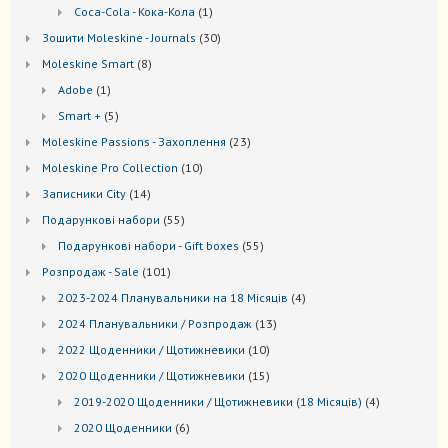
товари
1
Coca-Cola - Кока-Кола
1
товар
30
Зошити Moleskine - Journals
30
товарів
8
Моleskine Smart
8
товарів
1
Adobe
1
товар
5
Smart +
5
товарів
23
Moleskine Passions - Захоплення
23
товари
10
Мoleskine Pro Collection
10
товарів
14
Записники City
14
товарів
55
Подарункові набори
55
товарів
55
Подарункові набори - Gift boxes
55
товарів
101
Розпродаж - Sale
101
товар
4
2023-2024 Планувальники на 18 Місяців
4
товари
13
2024 Планувальники / Розпродаж
13
товарів
10
2022 Щоденники / Щотижневики
10
товарів
15
2020 Щоденники / Щотижневики
15
товарів
4
2019-2020 Щоденники / Щотижневики (18 Місяців)
4
товари
6
2020 Щоденники
6
товарів