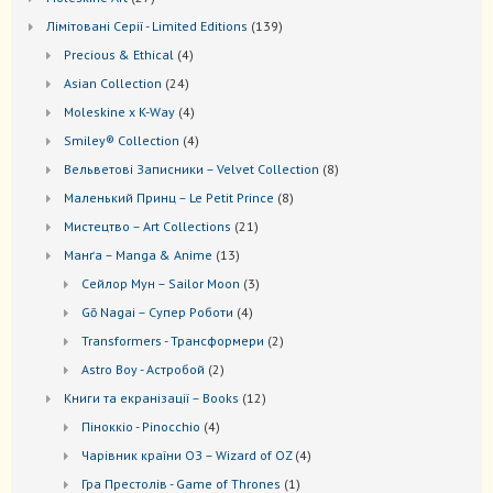
товарів
139
Лiмiтовані Серії - Limited Editions
139
товарів
4
Precious & Ethical
4
товари
24
Asian Collection
24
товари
4
Moleskine x K-Way
4
товари
4
Smiley® Collection
4
товари
8
Вельветові Записники – Velvet Collection
8
товарів
8
Маленький Принц – Le Petit Prince
8
товарів
21
Мистецтво – Art Collections
21
товар
13
Манґа – Manga & Anime
13
товарів
3
Сейлор Мун – Sailor Moon
3
товари
4
Gō Nagai – Супер Роботи
4
товари
2
Transformers - Трансформери
2
товари
2
Astro Boy - Астробой
2
товари
12
Книги та екранізації – Books
12
товарів
4
Піноккіо - Pinocchio
4
товари
4
Чарівник країни ОЗ – Wizard of OZ
4
товари
1
Гра Престолів - Game of Thrones
1