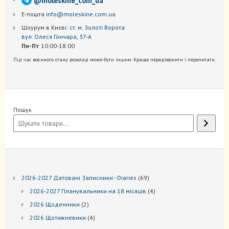
@moleskine_com_ua
Е-пошта
info@moleskine.com.ua
Шоурум в Києві:
ст. м. Золоті Ворота
вул. Олеся Гончара, 37-А
Пн-Пт
10:00-18:00
Під час воєнного стану розклад може бути іншим. Краще передзвонити і перепитати.
Пошук
69
2026-2027 Датовані Записники - Diaries
69
товарів
4
2026-2027 Планувальники на 18 місяців
4
товари
2
2026 Щоденники
2
товари
4
2026 Щотижневики
4
товари