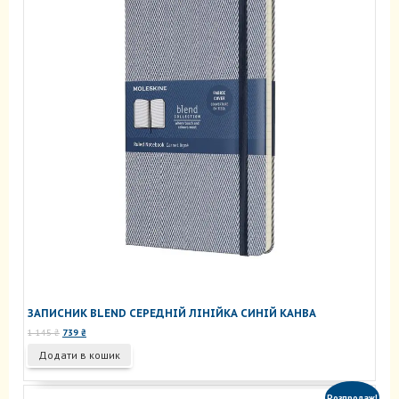
ЗАПИСНИК BLEND СЕРЕДНІЙ ЛІНІЙКА СИНІЙ КАНВА
Оригінальна
Поточна
1 145
₴
739
₴
ціна:
ціна:
Додати в кошик
1
739 ₴.
145 ₴.
Розпродаж!