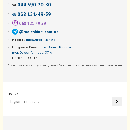
044 390-20-80
☎
068 121-49-59
☎
068 121 49 59
@moleskine_com_ua
Е-пошта
info@moleskine.com.ua
Шоурум в Києві:
ст. м. Золоті Ворота
вул. Олеся Гончара, 37-А
Пн-Пт
10:00-18:00
Під час воєнного стану розклад може бути іншим. Краще передзвонити і перепитати.
Пошук