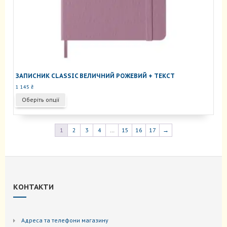
ЗАПИСНИК CLASSIC ВЕЛИЧНИЙ РОЖЕВИЙ + ТЕКСТ
1 145
₴
Цей
Оберіть опції
товар
має
кілька
1
2
3
4
…
15
16
17
→
варіантів.
Параметри
можна
вибрати
на
сторінці
КОНТАКТИ
товару
Адреса та телефони магазину