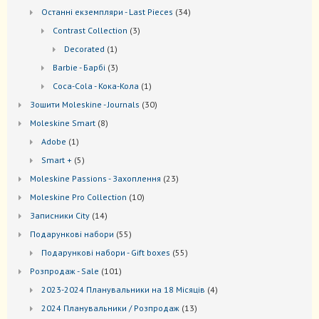
товарів
34
Останні екземпляри - Last Pieces
34
товари
3
Contrast Collection
3
товари
1
Decorated
1
товар
3
Barbie - Барбі
3
товари
1
Coca-Cola - Кока-Кола
1
товар
30
Зошити Moleskine - Journals
30
товарів
8
Моleskine Smart
8
товарів
1
Adobe
1
товар
5
Smart +
5
товарів
23
Moleskine Passions - Захоплення
23
товари
10
Мoleskine Pro Collection
10
товарів
14
Записники City
14
товарів
55
Подарункові набори
55
товарів
55
Подарункові набори - Gift boxes
55
товарів
101
Розпродаж - Sale
101
товар
4
2023-2024 Планувальники на 18 Місяців
4
товари
13
2024 Планувальники / Розпродаж
13