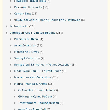
4
Подорожі - Travel Tools
4
товари
36
Рюкзаки - Backpacks
36
товарів
12
Сумки - Bags
12
товарів
6
Чохли для Apple iPhone / Планештів / Ноутбуків
6
товарів
27
Moleskine Art
27
товарів
139
Лiмiтовані Серії - Limited Editions
139
товарів
4
Precious & Ethical
4
товари
24
Asian Collection
24
товари
4
Moleskine x K-Way
4
товари
4
Smiley® Collection
4
товари
8
Вельветові Записники – Velvet Collection
8
товарів
8
Маленький Принц – Le Petit Prince
8
товарів
21
Мистецтво – Art Collections
21
товар
13
Манґа – Manga & Anime
13
товарів
3
Сейлор Мун – Sailor Moon
3
товари
4
Gō Nagai – Супер Роботи
4
товари
2
Transformers - Трансформери
2
товари
2
Astro Boy - Астробой
2