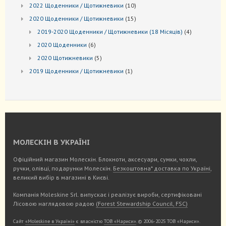
товарів
10
2022 Щоденники / Щотижневики
10
товарів
15
2020 Щоденники / Щотижневики
15
товарів
4
2019-2020 Щоденники / Щотижневики (18 Місяців)
4
товари
6
2020 Щоденники
6
товарів
5
2020 Щотижневики
5
товарів
1
2019 Щоденники / Щотижневики
1
товар
МОЛЕСКІН В УКРАЇНІ
Офіційний магазин Молескін. Блокноти, аксесуари, сумки, чохли,
ручки, олівці, подарунки Молескін.
Безкоштовна* доставка по Україні
,
великий вибір в магазині в Києві.
Компанія Moleskine Srl. випускає і реалізує вироби, сертифіковані
Лісовою наглядовою радою
(Forest Stewardship Council, FSC)
Сайт
«Moleskine в Україні»
є власністю
ТОВ «Нариси»
. © 2006-2025 ТОВ «Нариси».