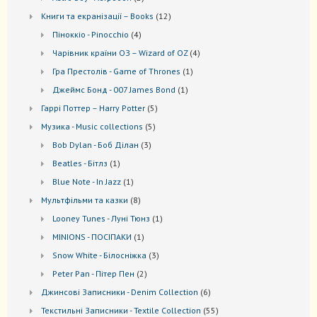
товари
12
Книги та екранізації – Books
12
товарів
4
Піноккіо - Pinocchio
4
товари
4
Чарівник країни ОЗ – Wizard of OZ
4
товари
1
Гра Престолів - Game of Thrones
1
товар
1
Джеймс Бонд - 007 James Bond
1
товар
5
Гаррі Поттер – Harry Potter
5
товарів
5
Музика - Music collections
5
товарів
3
Bob Dylan - Боб Ділан
3
товари
1
Beatles - Бітлз
1
товар
1
Blue Note - In Jazz
1
товар
8
Мультфільми та казки
8
товарів
1
Looney Tunes - Луні Тюнз
1
товар
1
MINIONS - ПОСІПАКИ
1
товар
3
Snow White - Білосніжка
3
товари
2
Peter Pan - Пітер Пен
2
товари
6
Джинсові Записники - Denim Collection
6
товарів
55
Текстильні Записники - Textile Collection
55