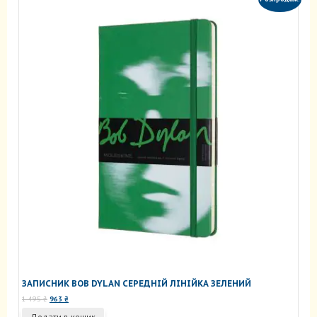
ЗАПИСНИК BOB DYLAN СЕРЕДНІЙ ЛІНІЙКА ЗЕЛЕНИЙ
Оригінальна
Поточна
1 495
₴
963
₴
ціна:
ціна:
Додати в кошик