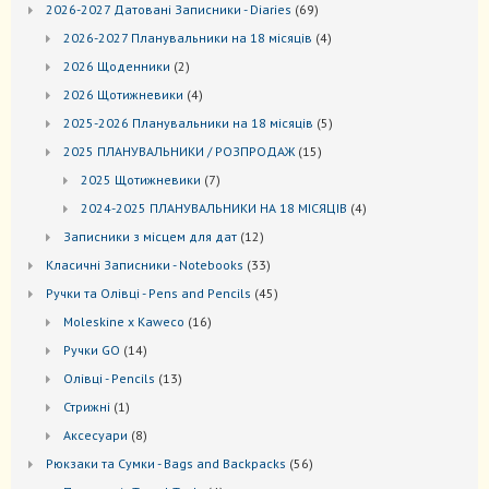
69
2026-2027 Датовані Записники - Diaries
69
товарів
4
2026-2027 Планувальники на 18 місяців
4
товари
2
2026 Щоденники
2
товари
4
2026 Щотижневики
4
товари
5
2025-2026 Планувальники на 18 місяців
5
товарів
15
2025 ПЛАНУВАЛЬНИКИ / РОЗПРОДАЖ
15
товарів
7
2025 Щотижневики
7
товарів
4
2024-2025 ПЛАНУВАЛЬНИКИ НА 18 МІСЯЦІВ
4
товари
12
Записники з місцем для дат
12
товарів
33
Kласичні Записники - Notebooks
33
товари
45
Ручки та Олівці - Pens and Pencils
45
товарів
16
Moleskine x Kaweco
16
товарів
14
Ручки GO
14
товарів
13
Oлівці - Pencils
13
товарів
1
Стрижні
1
товар
8
Аксесуари
8
товарів
56
Рюкзаки та Cумки - Bags and Backpacks
56
товарів