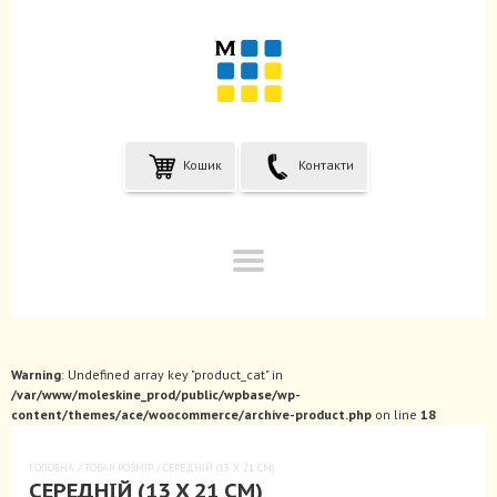
Кошик
Контакти
Warning
: Undefined array key "product_cat" in
/var/www/moleskine_prod/public/wpbase/wp-
content/themes/ace/woocommerce/archive-product.php
on line
18
ГОЛОВНА
/ ТОВАР РОЗМІР / СЕРЕДНІЙ (13 X 21 СМ)
СЕРЕДНІЙ (13 X 21 СМ)