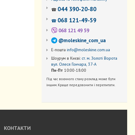
044 390-20-80
☎
068 121-49-59
☎
068 121 49 59
@moleskine_com_ua
Е-пошта
info@moleskine.com.ua
Шоурум в Києві:
ст. м. Золоті Ворота
вул. Олеся Гончара, 37-А
Пн-Пт
10:00-18:00
Під час воєнного стану розклад може бути
іншим. Краще передзвонити і перепитати.
КОНТАКТИ