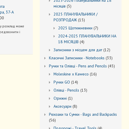
2025-2026 Планувальники на 18
5
місяців
5
ота
товарів
ра, 37-А
2025 ПЛАНУВАЛЬНИКИ /
00
15
РОЗПРОДАЖ
15
товарів
ну розклад може
7
2025 Щотижневики
7
редзвонити і
товарів
2024-2025 ПЛАНУВАЛЬНИКИ НА
4
18 МІСЯЦІВ
4
товари
12
Записники з місцем для дат
12
товарів
33
Kласичні Записники - Notebooks
33
товари
45
Ручки та Олівці - Pens and Pencils
45
товарів
16
Moleskine x Kaweco
16
товарів
14
Ручки GO
14
товарів
13
Oлівці - Pencils
13
товарів
1
Стрижні
1
товар
8
Аксесуари
8
товарів
Рюкзаки та Cумки - Bags and Backpacks
56
56
товарів
4
Подорожі - Travel Tools
4