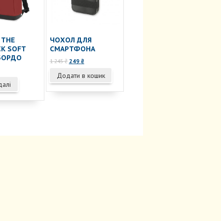
 THE
ЧОХОЛ ДЛЯ
K SOFT
СМАРТФОНА
БОРДО
Оригінальна
Поточна
1 245
₴
249
₴
ціна:
ціна:
Додати в кошик
1
249 ₴.
далі
245 ₴.