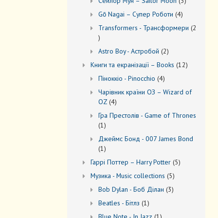
3
Сейлор Мун – Sailor Moon
3
товари
4
Gō Nagai – Супер Роботи
4
товари
Transformers - Трансформери
2
2
товари
2
Astro Boy - Астробой
2
товари
12
Книги та екранізації – Books
12
товарів
4
Піноккіо - Pinocchio
4
товари
Чарівник країни ОЗ – Wizard of
4
OZ
4
товари
Гра Престолів - Game of Thrones
1
1
товар
Джеймс Бонд - 007 James Bond
1
1
товар
5
Гаррі Поттер – Harry Potter
5
товарів
5
Музика - Music collections
5
товарів
3
Bob Dylan - Боб Ділан
3
товари
1
Beatles - Бітлз
1
товар
1
Blue Note - In Jazz
1