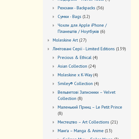
товари
36
Рюкзаки - Backpacks
36
товарів
12
Сумки - Bags
12
товарів
Чохли для Apple iPhone /
6
Планештів / Ноутбуків
6
товарів
27
Moleskine Art
27
товарів
139
Лiмiтовані Серії - Limited Editions
139
товарів
4
Precious & Ethical
4
товари
24
Asian Collection
24
товари
4
Moleskine x K-Way
4
товари
4
Smiley® Collection
4
товари
Вельветові Записники – Velvet
8
Collection
8
товарів
Маленький Принц – Le Petit Prince
8
8
товарів
21
Мистецтво – Art Collections
21
товар
13
Манґа – Manga & Anime
13
товарів