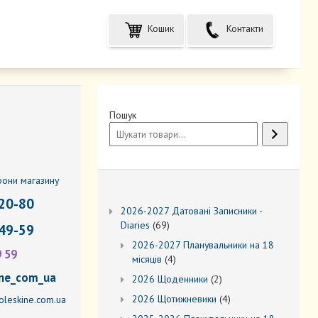
Кошик
Контакти
Пошук
фони магазину
20-80
2026-2027 Датовані Записники -
69
Diaries
69
49-59
товарів
2026-2027 Планувальники на 18
9 59
4
місяців
4
товари
ne_com_ua
2
2026 Щоденники
2
товари
4
2026 Щотижневики
4
leskine.com.ua
товари