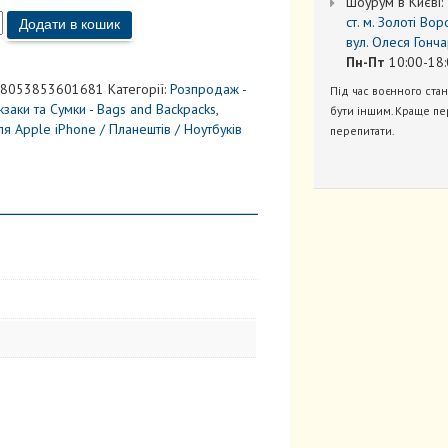
Шоурум в Києві:
ст. м. Золоті Вор
Додати в кошик
вул. Олеся Гонча
Пн-Пт
10:00-18:
8053853601681
Категорії:
Розпродаж -
Під час воєнного ста
заки та Cумки - Bags and Backpacks
,
бути іншим. Краще пе
я Apple iPhone / Планештів / Ноутбуків
перепитати.