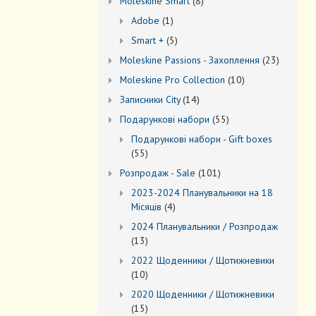
8
Моleskine Smart
8
товарів
1
Adobe
1
товар
5
Smart +
5
товарів
23
Moleskine Passions - Захоплення
23
товари
10
Мoleskine Pro Collection
10
товарів
14
Записники City
14
товарів
55
Подарункові набори
55
товарів
Подарункові набори - Gift boxes
55
55
товарів
101
Розпродаж - Sale
101
товар
2023-2024 Планувальники на 18
4
Місяців
4
товари
2024 Планувальники / Розпродаж
13
13
товарів
2022 Щоденники / Щотижневики
10
10
товарів
2020 Щоденники / Щотижневики
15
15