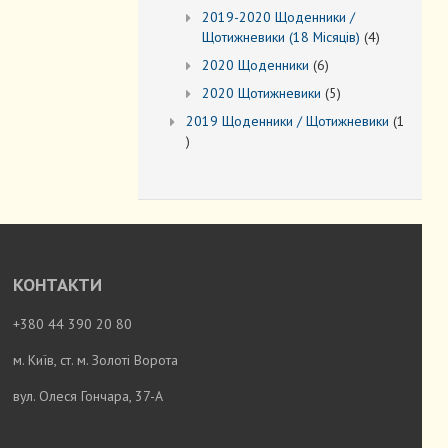
товарів
2019-2020 Щоденники /
4
Щотижневики (18 Місяців)
4
товари
6
2020 Щоденники
6
товарів
5
2020 Щотижневики
5
товарів
2019 Щоденники / Щотижневики
1
1
товар
КОНТАКТИ
+380 44 390 20 80
м. Київ, ст. м. Золоті Ворота
вул. Олеся Гончара, 37-А