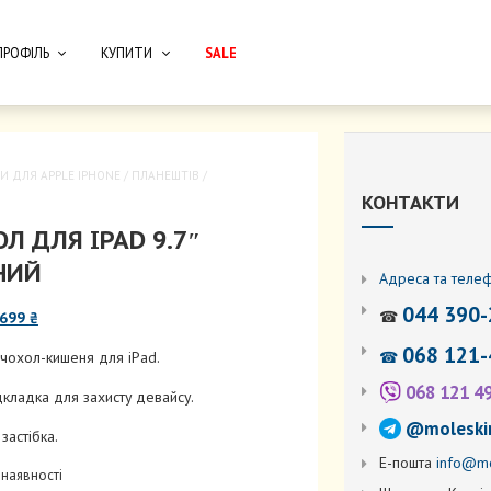
ПРОФІЛЬ
КУПИТИ
SALE
И ДЛЯ APPLE IPHONE / ПЛАНЕШТІВ /
КОНТАКТИ
Л ДЛЯ IPAD 9.7″
НИЙ
Адреса та теле
044 390-
☎
Оригінальна
Поточна
699
₴
ціна:
ціна:
068 121-
☎
 чохол-кишеня для iPad.
2
699 ₴.
220 ₴.
068 121 4
дкладка для захисту девайсу.
@moleski
застібка.
Е-пошта
info@mo
 наявності