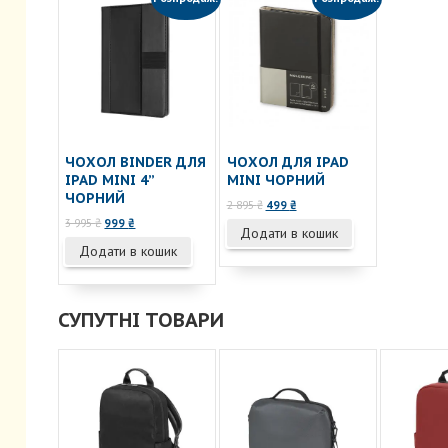
ЧОХОЛ BINDER ДЛЯ
ЧОХОЛ ДЛЯ IPAD
IPAD MINI 4”
MINI ЧОРНИЙ
ЧОРНИЙ
Оригінальна
Поточна
2 895
₴
499
₴
ціна:
ціна:
Оригінальна
Поточна
3 995
₴
999
₴
Додати в кошик
2
499 ₴.
ціна:
ціна:
Додати в кошик
895 ₴.
3
999 ₴.
995 ₴.
СУПУТНІ ТОВАРИ