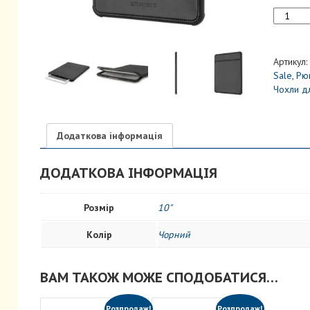
Чохол
для
iPad
9.7"
Артикул:
Чорний
Sale
,
Рюк
кількість
Чохли дл
Додаткова інформація
ДОДАТКОВА ІНФОРМАЦІЯ
Розмір
10"
Колір
Чорний
ВАМ ТАКОЖ МОЖЕ СПОДОБАТИСЯ…
Розпродаж!
Розпродаж!