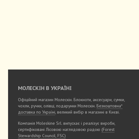
МОЛЕСКІН В УКРАЇНІ
Офіційний магазин Молескін. Блокноти, аксесуари, сумки,
чохли, ручки, олівці, подарунки Молескін.
Безкоштовна*
доставка по Україні
, великий вибір в магазині в Києві.
Компанія Moleskine Srl. випускає і реалізує вироби,
сертифіковані Лісовою наглядовою радою
(Forest
Stewardship Council, FSC)