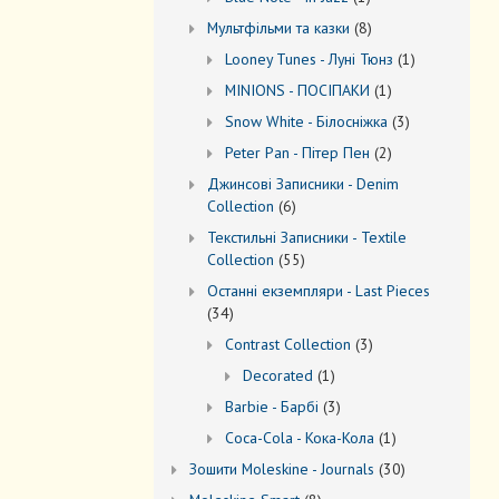
товар
8
Мультфільми та казки
8
товарів
1
Looney Tunes - Луні Тюнз
1
товар
1
MINIONS - ПОСІПАКИ
1
товар
3
Snow White - Білосніжка
3
товари
2
Peter Pan - Пітер Пен
2
товари
Джинсові Записники - Denim
6
Collection
6
товарів
Текстильні Записники - Textile
55
Collection
55
товарів
Останні екземпляри - Last Pieces
34
34
товари
3
Contrast Collection
3
товари
1
Decorated
1
товар
3
Barbie - Барбі
3
товари
1
Coca-Cola - Кока-Кола
1
товар
30
Зошити Moleskine - Journals
30
товарів