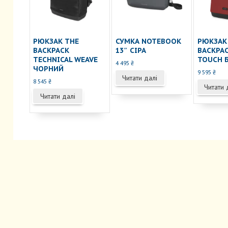
РЮКЗАК THE
СУМКА NOTEBOOK
РЮКЗАК
BACKPACK
13″ СІРА
BACKPAC
TECHNICAL WEAVE
TOUCH 
4 495
₴
ЧОРНИЙ
9 595
₴
Читати далі
8 545
₴
Читати 
Читати далі