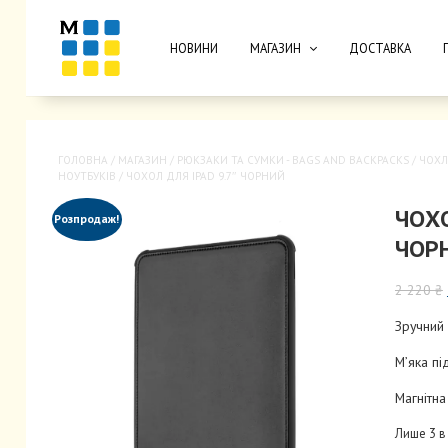
НОВИНИ
МАГАЗИН
ДОСТАВКА
ГОЛОВНА
/
МАГАЗИН
/
РЮКЗАКИ ТА CУМКИ - BAGS AND BACKPACKS
/
ЧОХЛ
НОУТБУКІВ
/ ЧОХОЛ ДЛЯ IPAD 9.7″ ЧОРНИЙ
ЧОХО
Розпродаж!
ЧОР
2 220
₴
Зручний
М’яка пі
Магнітна 
Лише 3 в