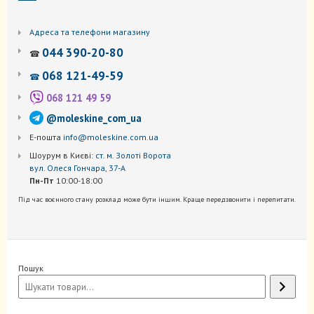
Адреса та телефони магазину
044 390-20-80
☎
068 121-49-59
☎
068 121 49 59
@moleskine_com_ua
Е-пошта
info@moleskine.com.ua
Шоурум в Києві:
ст. м. Золоті Ворота
вул. Олеся Гончара, 37-А
Пн-Пт
10:00-18:00
Під час воєнного стану розклад може бути іншим. Краще передзвонити і перепитати.
Пошук