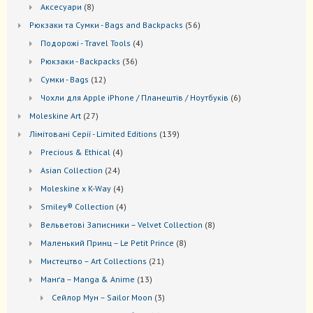
товар
8
Аксесуари
8
товарів
56
Рюкзаки та Cумки - Bags and Backpacks
56
товарів
4
Подорожі - Travel Tools
4
товари
36
Рюкзаки - Backpacks
36
товарів
12
Сумки - Bags
12
товарів
6
Чохли для Apple iPhone / Планештів / Ноутбуків
6
товарів
27
Moleskine Art
27
товарів
139
Лiмiтовані Серії - Limited Editions
139
товарів
4
Precious & Ethical
4
товари
24
Asian Collection
24
товари
4
Moleskine x K-Way
4
товари
4
Smiley® Collection
4
товари
8
Вельветові Записники – Velvet Collection
8
товарів
8
Маленький Принц – Le Petit Prince
8
товарів
21
Мистецтво – Art Collections
21
товар
13
Манґа – Manga & Anime
13
товарів
3
Сейлор Мун – Sailor Moon
3
товари