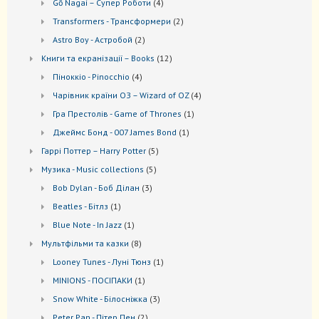
4
Gō Nagai – Супер Роботи
4
товари
2
Transformers - Трансформери
2
товари
2
Astro Boy - Астробой
2
товари
12
Книги та екранізації – Books
12
товарів
4
Піноккіо - Pinocchio
4
товари
4
Чарівник країни ОЗ – Wizard of OZ
4
товари
1
Гра Престолів - Game of Thrones
1
товар
1
Джеймс Бонд - 007 James Bond
1
товар
5
Гаррі Поттер – Harry Potter
5
товарів
5
Музика - Music collections
5
товарів
3
Bob Dylan - Боб Ділан
3
товари
1
Beatles - Бітлз
1
товар
1
Blue Note - In Jazz
1
товар
8
Мультфільми та казки
8
товарів
1
Looney Tunes - Луні Тюнз
1
товар
1
MINIONS - ПОСІПАКИ
1
товар
3
Snow White - Білосніжка
3
товари
2
Peter Pan - Пітер Пен
2