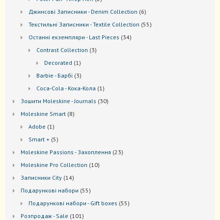
товари
6
Джинсові Записники - Denim Collection
6
товарів
55
Текстильні Записники - Textile Collection
55
товарів
34
Останні екземпляри - Last Pieces
34
товари
3
Contrast Collection
3
товари
1
Decorated
1
товар
3
Barbie - Барбі
3
товари
1
Coca-Cola - Кока-Кола
1
товар
30
Зошити Moleskine - Journals
30
товарів
8
Моleskine Smart
8
товарів
1
Adobe
1
товар
5
Smart +
5
товарів
23
Moleskine Passions - Захоплення
23
товари
10
Мoleskine Pro Collection
10
товарів
14
Записники City
14
товарів
55
Подарункові набори
55
товарів
55
Подарункові набори - Gift boxes
55
товарів
101
Розпродаж - Sale
101