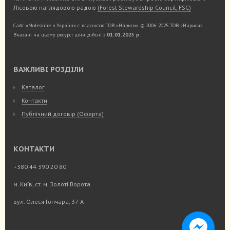
Лісовою наглядовою радою
(Forest Stewardship Council, FSC)
Сайт
«Moleskine в Україні»
є власністю
ТОВ «Нариси»
. © 2006-2025 ТОВ «Нариси».
Вказані на цьому ресурсі ціни дійсні з
01.01.2025 р.
ВАЖЛИВІ РОЗДІЛИ
Каталог
Контакти
Публічний договір (Оферта)
КОНТАКТИ
+380 44 390 20 80
м. Київ, ст. м. Золоті Ворота
вул. Олеся Гончара, 37-А