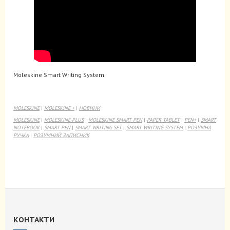
Moleskine Smart Writing System
MOLESKINE
|
MOLESKINE +
|
НОВИНИ
MOLESKINE
|
MOLESKINE PLUS
|
MOLESKINE SMART PEN
|
PAPER TABLET
|
PEN+
|
SMART
NOTEBOOK
|
SMART PEN
|
SMART WRITING SET
|
SMART WRITING SYSTEM
|
РОЗУМНА
РУЧКА
|
РОЗУМНИЙ ЗАПИСНИК
КОНТАКТИ