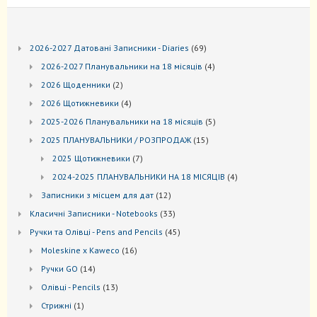
69
2026-2027 Датовані Записники - Diaries
69
товарів
4
2026-2027 Планувальники на 18 місяців
4
товари
2
2026 Щоденники
2
товари
4
2026 Щотижневики
4
товари
5
2025-2026 Планувальники на 18 місяців
5
товарів
15
2025 ПЛАНУВАЛЬНИКИ / РОЗПРОДАЖ
15
товарів
7
2025 Щотижневики
7
товарів
4
2024-2025 ПЛАНУВАЛЬНИКИ НА 18 МІСЯЦІВ
4
товари
12
Записники з місцем для дат
12
товарів
33
Kласичні Записники - Notebooks
33
товари
45
Ручки та Олівці - Pens and Pencils
45
товарів
16
Moleskine x Kaweco
16
товарів
14
Ручки GO
14
товарів
13
Oлівці - Pencils
13
товарів
1
Стрижні
1