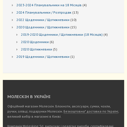
товар
4
2023-2024 Планувальники на 18 Місяців
4
товари
13
2024 Планувальники / Розпродаж
13
товарів
10
2022 Щоденники / Щотижневики
10
товарів
15
2020 Щоденники / Щотижневики
15
товарів
4
2019-2020 Щоденники / Щотижневики (18 Місяців)
4
товари
6
2020 Щоденники
6
товарів
5
2020 Щотижневики
5
товарів
1
2019 Щоденники / Щотижневики
1
товар
МОЛЕСКІН В УКРАЇНІ
Офіційний магазин Молескін. Блокноти, аксесуари, сумки, чохли,
ручки, олівці, подарунки Молескін.
Безкоштовна* доставка по Україні
,
великий вибір в магазині в Києві.
Компанія Moleskine Srl. випускає і реалізує вироби, сертифіковані