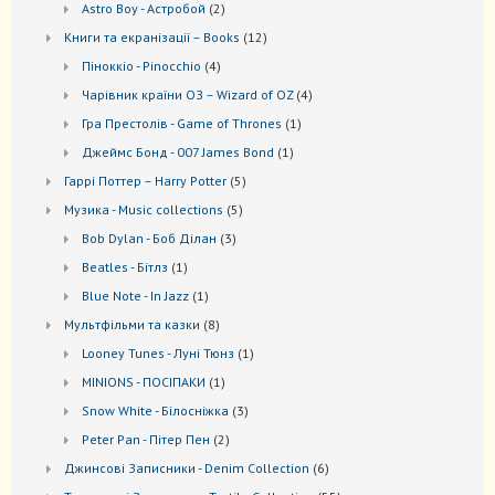
2
Astro Boy - Астробой
2
товари
12
Книги та екранізації – Books
12
товарів
4
Піноккіо - Pinocchio
4
товари
4
Чарівник країни ОЗ – Wizard of OZ
4
товари
1
Гра Престолів - Game of Thrones
1
товар
1
Джеймс Бонд - 007 James Bond
1
товар
5
Гаррі Поттер – Harry Potter
5
товарів
5
Музика - Music collections
5
товарів
3
Bob Dylan - Боб Ділан
3
товари
1
Beatles - Бітлз
1
товар
1
Blue Note - In Jazz
1
товар
8
Мультфільми та казки
8
товарів
1
Looney Tunes - Луні Тюнз
1
товар
1
MINIONS - ПОСІПАКИ
1
товар
3
Snow White - Білосніжка
3
товари
2
Peter Pan - Пітер Пен
2
товари
6
Джинсові Записники - Denim Collection
6
товарів