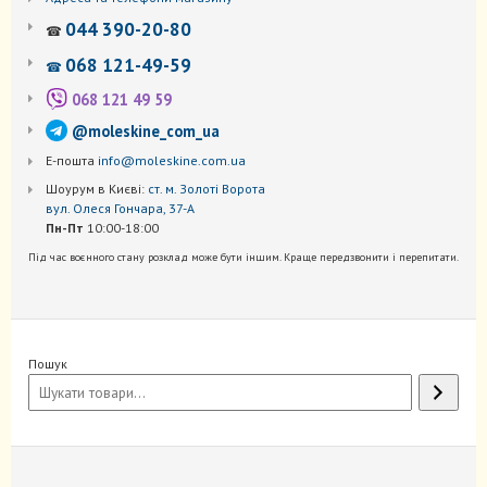
044 390-20-80
☎
068 121-49-59
☎
068 121 49 59
@moleskine_com_ua
Е-пошта
info@moleskine.com.ua
Шоурум в Києві:
ст. м. Золоті Ворота
вул. Олеся Гончара, 37-А
Пн-Пт
10:00-18:00
Під час воєнного стану розклад може бути іншим. Краще передзвонити і перепитати.
Пошук