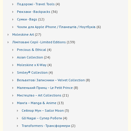
товарів
4
Подорожі - Travel Tools
4
товари
36
Рюкзаки - Backpacks
36
товарів
12
Сумки - Bags
12
товарів
6
Чохли для Apple iPhone / Планештів / Ноутбуків
6
товарів
27
Moleskine Art
27
товарів
139
Лiмiтовані Серії - Limited Editions
139
товарів
4
Precious & Ethical
4
товари
24
Asian Collection
24
товари
4
Moleskine x K-Way
4
товари
4
Smiley® Collection
4
товари
8
Вельветові Записники – Velvet Collection
8
товарів
8
Маленький Принц – Le Petit Prince
8
товарів
21
Мистецтво – Art Collections
21
товар
13
Манґа – Manga & Anime
13
товарів
3
Сейлор Мун – Sailor Moon
3
товари
4
Gō Nagai – Супер Роботи
4
товари
2
Transformers - Трансформери
2
товари