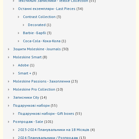
55
Текстильні Записники - Textile Collection
55
товарів
34
Останні екземпляри - Last Pieces
34
товари
3
Contrast Collection
3
товари
1
Decorated
1
товар
3
Barbie - Барбі
3
товари
1
Coca-Cola - Кока-Кола
1
товар
30
Зошити Moleskine - Journals
30
товарів
8
Моleskine Smart
8
товарів
1
Adobe
1
товар
5
Smart +
5
товарів
23
Moleskine Passions - Захоплення
23
товари
10
Мoleskine Pro Collection
10
товарів
14
Записники City
14
товарів
55
Подарункові набори
55
товарів
55
Подарункові набори - Gift boxes
55
товарів
101
Розпродаж - Sale
101
товар
4
2023-2024 Планувальники на 18 Місяців
4
товари
13
2024 Планувальники / Розпродаж
13