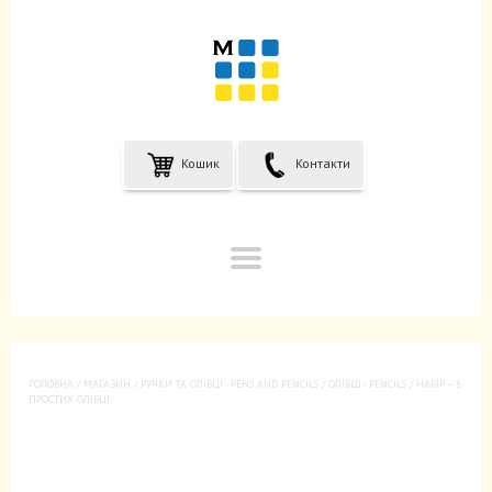
Кошик
Контакти
ГОЛОВНА
/
МАГАЗИН
/
РУЧКИ ТА ОЛІВЦІ - PENS AND PENCILS
/
OЛІВЦІ - PENCILS
/ НАБІР – 3
ПРОСТИХ ОЛІВЦІ