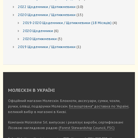
товарів
10
2022 Щоденники / Щотижневики
10
товарів
15
2020 Щоденники / Щотижневики
15
товарів
4
2019-2020 Щоденники / Щотижневики (18 Місяців)
4
товари
6
2020 Щоденники
6
товарів
5
2020 Щотижневики
5
товарів
1
2019 Щоденники / Щотижневики
1
товар
МОЛЕСКІН В УКРАЇНІ
Офіційний магазин Молескін. Блокноти, аксесуари, сумки, чохли,
ручки, олівці, подарунки Молескін.
Безкоштовна* доставка по Україні
,
великий вибір в магазині в Києві.
Компанія Moleskine Srl. випускає і реалізує вироби, сертифіковані
Лісовою наглядовою радою
(Forest Stewardship Council, FSC)