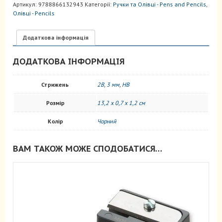
Артикул:
9788866132943
Категорії:
Ручки та Олівці - Pens and Pencils
,
олівці
Oлівці - Pencils
кількість
Додаткова інформація
ДОДАТКОВА ІНФОРМАЦІЯ
Стрижень
2B
,
3 мм
,
HB
Розмір
13,2 x 0,7 x 1,2 см
Колір
Чорний
ВАМ ТАКОЖ МОЖЕ СПОДОБАТИСЯ…