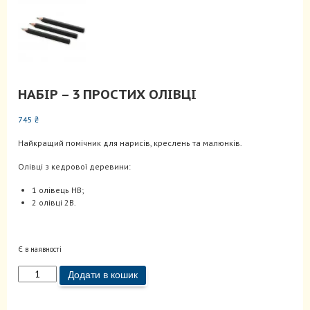
НАБІР – 3 ПРОСТИХ ОЛІВЦІ
745
₴
Найкращий помічник для нарисів, креслень та малюнків.
Олівці з кедрової деревини:
1 олівець НВ;
2 олівці 2В.
Є в наявності
Набір
Додати в кошик
-
3
простих