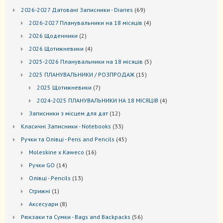
69
2026-2027 Датовані Записники - Diaries
69
товарів
4
2026-2027 Планувальники на 18 місяців
4
товари
2
2026 Щоденники
2
товари
4
2026 Щотижневики
4
товари
5
2025-2026 Планувальники на 18 місяців
5
товарів
15
2025 ПЛАНУВАЛЬНИКИ / РОЗПРОДАЖ
15
товарів
7
2025 Щотижневики
7
товарів
4
2024-2025 ПЛАНУВАЛЬНИКИ НА 18 МІСЯЦІВ
4
товари
12
Записники з місцем для дат
12
товарів
33
Kласичні Записники - Notebooks
33
товари
45
Ручки та Олівці - Pens and Pencils
45
товарів
16
Moleskine x Kaweco
16
товарів
14
Ручки GO
14
товарів
13
Oлівці - Pencils
13
товарів
1
Стрижні
1
товар
8
Аксесуари
8
товарів
56
Рюкзаки та Cумки - Bags and Backpacks
56