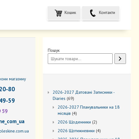
Кошик
Контакти
Пошук
фони магазину
20-80
2026-2027 Датовані Записники -
69
Diaries
69
49-59
товарів
2026-2027 Планувальники на 18
9 59
4
місяців
4
товари
ne_com_ua
2
2026 Щоденники
2
товари
4
2026 Щотижневики
4
leskine.com.ua
товари