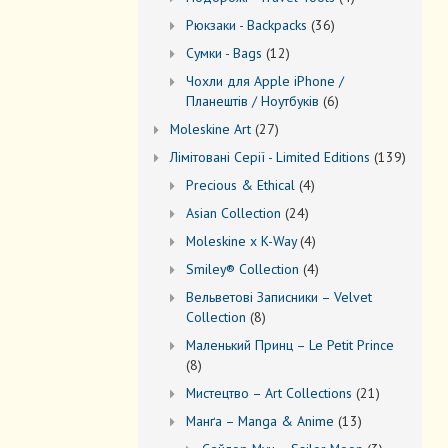
товари
36
Рюкзаки - Backpacks
36
товарів
12
Сумки - Bags
12
товарів
Чохли для Apple iPhone /
6
Планештів / Ноутбуків
6
товарів
27
Moleskine Art
27
товарів
139
Лiмiтовані Серії - Limited Editions
139
товарів
4
Precious & Ethical
4
товари
24
Asian Collection
24
товари
4
Moleskine x K-Way
4
товари
4
Smiley® Collection
4
товари
Вельветові Записники – Velvet
8
Collection
8
товарів
Маленький Принц – Le Petit Prince
8
8
товарів
21
Мистецтво – Art Collections
21
товар
13
Манґа – Manga & Anime
13
товарів