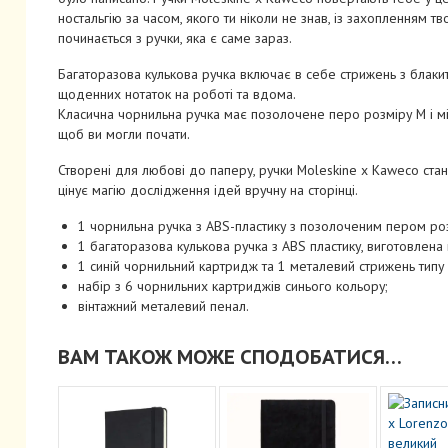
ностальгію за часом, якого ти ніколи не знав, із захопленням 
починається з ручки, яка є саме зараз.
Багаторазова кулькова ручка включає в себе стрижень з блак
щоденних нотаток на роботі та вдома.
Класична чорнильна ручка має позолочене перо розміру M і мі
щоб ви могли почати.
Створені для любові до паперу, ручки Moleskine x Kaweco стан
цінує магію дослідження ідей вручну на сторінці.
1 чорнильна ручка з ABS-пластику з позолоченим пером роз
1 багаторазова кулькова ручка з ABS пластику, виготовлена 
1 синій чорнильний картридж та 1 металевий стрижень типу 
набір з 6 чорнильних картриджів синього кольору;
вінтажний металевий пенал.
ВАМ ТАКОЖ МОЖЕ СПОДОБАТИСЯ…