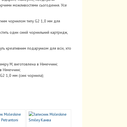
творчими можливостями сьогодення. Усе
итним чорнилом типу G2 1,0 мм для
стить один синій чорнильний картридж,
уть креативним подарунком для всіх, хто
міру M, виготовлена в Німеччині;
в Німеччині;
G2 1,0 мм (сині чорнила);