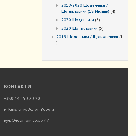
товарів
2019-2020 Щоденники /
4
Щотижневики (18 Місяців)
4
товари
6
2020 Щоденники
6
товарів
5
2020 Щотижневики
5
товарів
2019 Щоденники / Щотижневики
1
1
товар
КОНТАКТИ
+380 44 390 20 80
м. Київ, ст. м. Золоті Ворота
вул. Олеся Гончара, 37-А