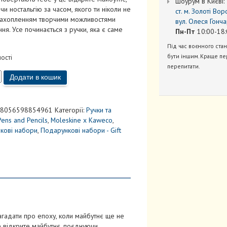
Шоурум в Києві:
и ностальгію за часом, якого ти ніколи не
ст. м. Золоті Вор
з захопленням творчими можливостями
вул. Олеся Гонча
ня. Усе починається з ручки, яка є саме
Пн-Пт
10:00-18:
Під час воєнного ста
бути іншим. Краще пе
ності
перепитати.
Додати в кошик
e
8056598854961
Категорії:
Ручки та
Pens and Pencils
,
Moleskine x Kaweco
,
ьна
кові набори
,
Подарункові набори - Gift
а
ів)
агадати про епоху, коли майбутнє ще не
е відкрите майбутнє, поєднуючи