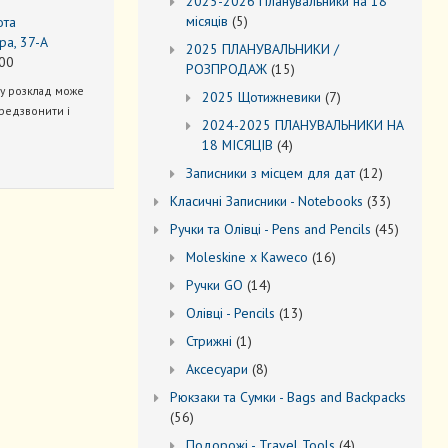
2025-2026 Планувальники на 18
5
місяців
5
ота
товарів
ра, 37-А
2025 ПЛАНУВАЛЬНИКИ /
00
15
РОЗПРОДАЖ
15
товарів
ну розклад може
7
2025 Щотижневики
7
редзвонити і
товарів
2024-2025 ПЛАНУВАЛЬНИКИ НА
4
18 МІСЯЦІВ
4
товари
12
Записники з місцем для дат
12
товарів
33
Kласичні Записники - Notebooks
33
товари
45
Ручки та Олівці - Pens and Pencils
45
товарів
16
Moleskine x Kaweco
16
товарів
14
Ручки GO
14
товарів
13
Oлівці - Pencils
13
товарів
1
Стрижні
1
товар
8
Аксесуари
8
товарів
Рюкзаки та Cумки - Bags and Backpacks
56
56
товарів
4
Подорожі - Travel Tools
4