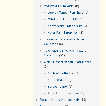
товар
8
Мультфільми та казки
8
товарів
1
Looney Tunes - Луні Тюнз
1
товар
1
MINIONS - ПОСІПАКИ
1
товар
3
Snow White - Білосніжка
3
товари
2
Peter Pan - Пітер Пен
2
товари
Джинсові Записники - Denim
6
Collection
6
товарів
Текстильні Записники - Textile
55
Collection
55
товарів
Останні екземпляри - Last Pieces
34
34
товари
3
Contrast Collection
3
товари
1
Decorated
1
товар
3
Barbie - Барбі
3
товари
1
Coca-Cola - Кока-Кола
1
товар
30
Зошити Moleskine - Journals
30
товарів