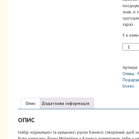
поєднуюч
знав, і
сьогоден
зараз.
Є в наяв
Набір
Moleskin
x
Kaweco
Артикул:
Чорний
Олівці - 
(Чорнил
Подарун
ручка
boxes
+
Кульков
ручка
Опис
Додаткова інформація
+
6
ОПИС
картридж
кількість
Набір чорнильної та кулькової ручок Kaweco створений, щоб н
було написано. Ручки Moleskine x Kaweco повертають тебе у ц