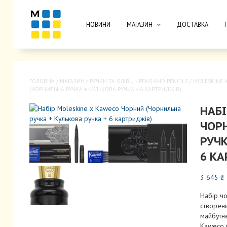
НОВИНИ
МАГАЗИН
ДОСТАВКА
ГОЛОВНА
/
МАГАЗИН
/
РУЧКИ ТА ОЛІВЦІ - PENS AND PENCILS
/
MOLESKINE 
(ЧОРНИЛЬНА РУЧКА + КУЛЬКОВА РУЧКА + 6 КАРТРИДЖІВ)
НАБІ
ЧОР
РУЧК
6 К
3 645
₴
Набір чо
створени
майбутнє
Kaweco п