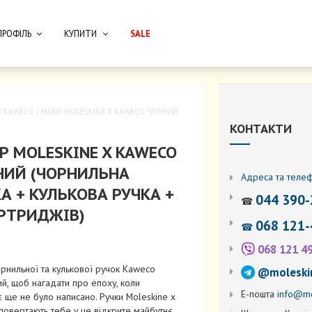
ПРОФІЛЬ
КУПИТИ
SALE
X KAWECO
/ НАБІР MOLESKINE X KAWECO ЧОРНИЙ
КОНТАКТИ
Р MOLESKINE X KAWECO
НИЙ (ЧОРНИЛЬНА
Адреса та теле
А + КУЛЬКОВА РУЧКА +
044 390-
☎
АРТРИДЖІВ)
068 121-
☎
068 121 4
рнильної та кулькової ручок Kaweco
@moleski
й, щоб нагадати про епоху, коли
Е-пошта
info@mo
 ще не було написано. Ручки Moleskine x
овертають тебе у це відкрите майбутнє,