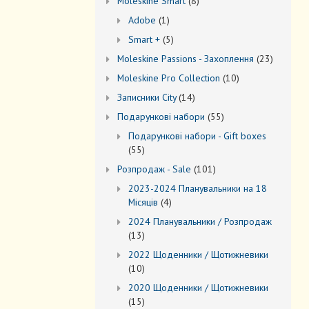
8
Моleskine Smart
8
товарів
1
Adobe
1
товар
5
Smart +
5
товарів
23
Moleskine Passions - Захоплення
23
товари
10
Мoleskine Pro Collection
10
товарів
14
Записники City
14
товарів
55
Подарункові набори
55
товарів
Подарункові набори - Gift boxes
55
55
товарів
101
Розпродаж - Sale
101
товар
2023-2024 Планувальники на 18
4
Місяців
4
товари
2024 Планувальники / Розпродаж
13
13
товарів
2022 Щоденники / Щотижневики
10
10
товарів
2020 Щоденники / Щотижневики
15
15