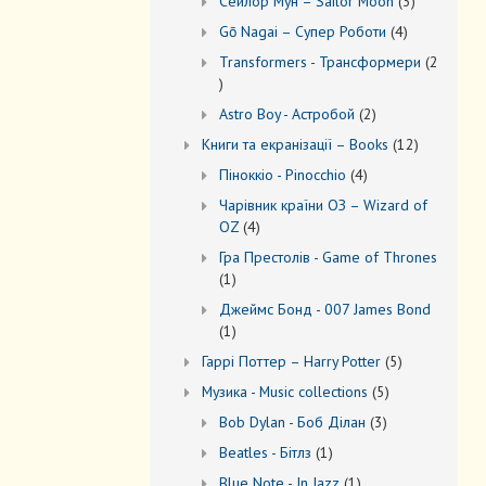
3
Сейлор Мун – Sailor Moon
3
товари
4
Gō Nagai – Супер Роботи
4
товари
Transformers - Трансформери
2
2
товари
2
Astro Boy - Астробой
2
товари
12
Книги та екранізації – Books
12
товарів
4
Піноккіо - Pinocchio
4
товари
Чарівник країни ОЗ – Wizard of
4
OZ
4
товари
Гра Престолів - Game of Thrones
1
1
товар
Джеймс Бонд - 007 James Bond
1
1
товар
5
Гаррі Поттер – Harry Potter
5
товарів
5
Музика - Music collections
5
товарів
3
Bob Dylan - Боб Ділан
3
товари
1
Beatles - Бітлз
1
товар
1
Blue Note - In Jazz
1