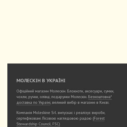
МОЛЕСКІН В УКРАЇНІ
Офіційний магазин Молескін. Блокноти, аксесуари, сумки,
чохли, ручки, олівці, подарунки Молескін.
Безкоштовна*
доставка по Україні
, великий вибір в магазині в Києві.
Компанія Moleskine Srl. випускає і реалізує вироби,
сертифіковані Лісовою наглядовою радою
(Forest
Stewardship Council, FSC)