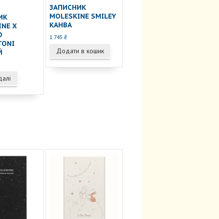
ЗАПИСНИК
MOLESKINE SMILEY
ИК
КАНВА
INE X
O
1 745
₴
TONI
Додати в кошик
Й
далі