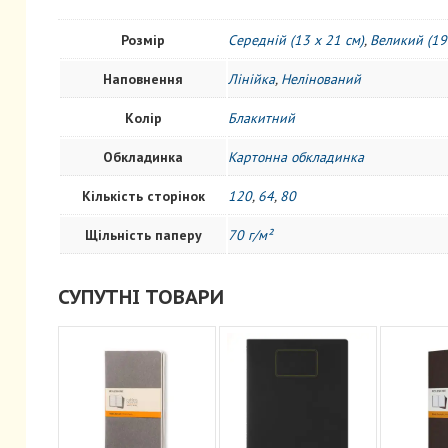
Розмір
Середній (13 x 21 см)
,
Великий (19
Наповнення
Лінійка
,
Нелінований
Колір
Блакитний
Обкладинка
Картонна обкладинка
Кількість сторінок
120
,
64
,
80
Щільність паперу
70 г/м²
СУПУТНІ ТОВАРИ