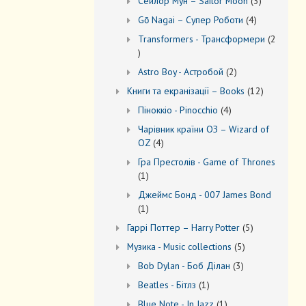
3
Сейлор Мун – Sailor Moon
3
товари
4
Gō Nagai – Супер Роботи
4
товари
Transformers - Трансформери
2
2
товари
2
Astro Boy - Астробой
2
товари
12
Книги та екранізації – Books
12
товарів
4
Піноккіо - Pinocchio
4
товари
Чарівник країни ОЗ – Wizard of
4
OZ
4
товари
Гра Престолів - Game of Thrones
1
1
товар
Джеймс Бонд - 007 James Bond
1
1
товар
5
Гаррі Поттер – Harry Potter
5
товарів
5
Музика - Music collections
5
товарів
3
Bob Dylan - Боб Ділан
3
товари
1
Beatles - Бітлз
1
товар
1
Blue Note - In Jazz
1