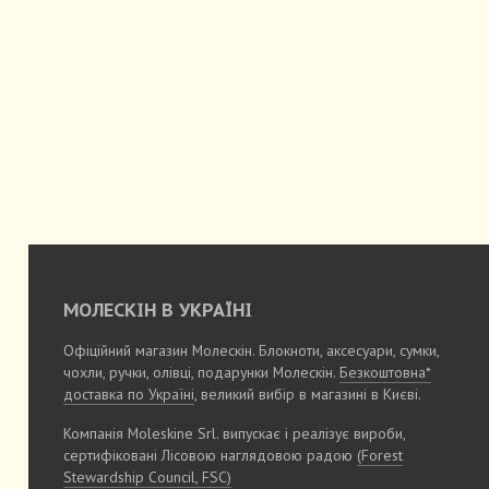
МОЛЕСКІН В УКРАЇНІ
Офіційний магазин Молескін. Блокноти, аксесуари, сумки,
чохли, ручки, олівці, подарунки Молескін.
Безкоштовна*
доставка по Україні
, великий вибір в магазині в Києві.
Компанія Moleskine Srl. випускає і реалізує вироби,
сертифіковані Лісовою наглядовою радою
(Forest
Stewardship Council, FSC)