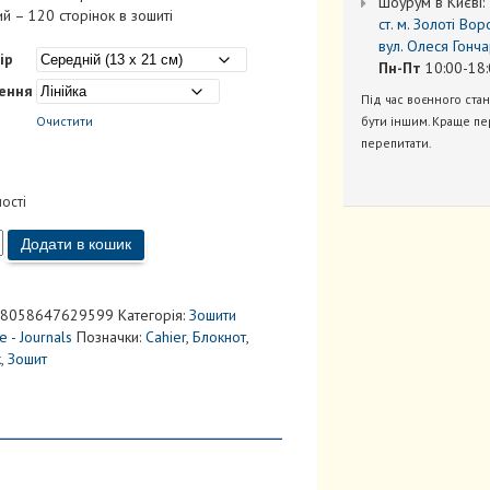
Шоурум в Києві:
й – 120 сторінок в зошиті
ст. м. Золоті Вор
вул. Олеся Гонча
ір
Пн-Пт
10:00-18:
ення
Під час воєнного ста
бути іншим. Краще пе
Очистити
перепитати.
ності
Додати в кошик
8058647629599
Категорія:
Зошити
ий
e - Journals
Позначки:
Cahier
,
Блокнот
,
к
,
Зошит