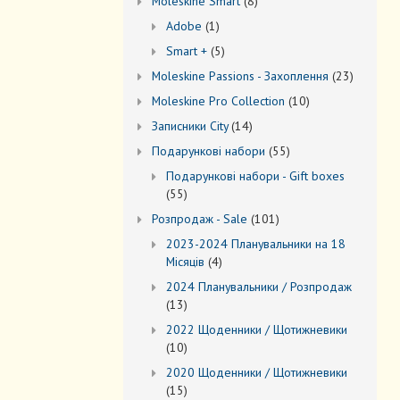
8
Моleskine Smart
8
товарів
1
Adobe
1
товар
5
Smart +
5
товарів
23
Moleskine Passions - Захоплення
23
товари
10
Мoleskine Pro Collection
10
товарів
14
Записники City
14
товарів
55
Подарункові набори
55
товарів
Подарункові набори - Gift boxes
55
55
товарів
101
Розпродаж - Sale
101
товар
2023-2024 Планувальники на 18
4
Місяців
4
товари
2024 Планувальники / Розпродаж
13
13
товарів
2022 Щоденники / Щотижневики
10
10
товарів
2020 Щоденники / Щотижневики
15
15