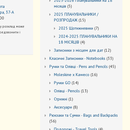
2025-2026 Планувальники на 18
5
місяців
5
ота
товарів
ра, 37-А
2025 ПЛАНУВАЛЬНИКИ /
00
15
РОЗПРОДАЖ
15
товарів
ну розклад може
7
2025 Щотижневики
7
редзвонити і
товарів
2024-2025 ПЛАНУВАЛЬНИКИ НА
4
18 МІСЯЦІВ
4
товари
12
Записники з місцем для дат
12
товарів
33
Kласичні Записники - Notebooks
33
товари
45
Ручки та Олівці - Pens and Pencils
45
товарів
16
Moleskine x Kaweco
16
товарів
14
Ручки GO
14
товарів
13
Oлівці - Pencils
13
товарів
1
Стрижні
1
товар
8
Аксесуари
8
товарів
Рюкзаки та Cумки - Bags and Backpacks
56
56
товарів
4
Подорожі - Travel Tools
4