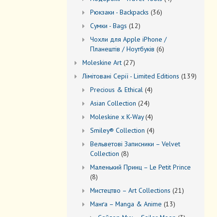
товари
36
Рюкзаки - Backpacks
36
товарів
12
Сумки - Bags
12
товарів
Чохли для Apple iPhone /
6
Планештів / Ноутбуків
6
товарів
27
Moleskine Art
27
товарів
139
Лiмiтовані Серії - Limited Editions
139
товарів
4
Precious & Ethical
4
товари
24
Asian Collection
24
товари
4
Moleskine x K-Way
4
товари
4
Smiley® Collection
4
товари
Вельветові Записники – Velvet
8
Collection
8
товарів
Маленький Принц – Le Petit Prince
8
8
товарів
21
Мистецтво – Art Collections
21
товар
13
Манґа – Manga & Anime
13
товарів