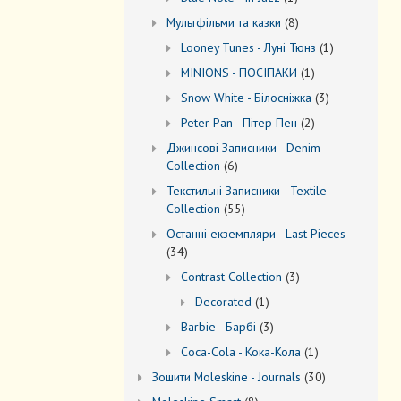
товар
8
Мультфільми та казки
8
товарів
1
Looney Tunes - Луні Тюнз
1
товар
1
MINIONS - ПОСІПАКИ
1
товар
3
Snow White - Білосніжка
3
товари
2
Peter Pan - Пітер Пен
2
товари
Джинсові Записники - Denim
6
Collection
6
товарів
Текстильні Записники - Textile
55
Collection
55
товарів
Останні екземпляри - Last Pieces
34
34
товари
3
Contrast Collection
3
товари
1
Decorated
1
товар
3
Barbie - Барбі
3
товари
1
Coca-Cola - Кока-Кола
1
товар
30
Зошити Moleskine - Journals
30
товарів