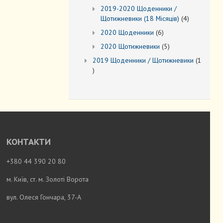
товарів
2019-2020 Щоденники /
4
Щотижневики (18 Місяців)
4
товари
6
2020 Щоденники
6
товарів
5
2020 Щотижневики
5
товарів
2019 Щоденники / Щотижневики
1
1
товар
КОНТАКТИ
+380 44 390 20 80
м. Київ, ст. м. Золоті Ворота
вул. Олеся Гончара, 37-А