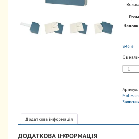
– Велики
Розм
Наповн
845
₴
Є в наяв
Набір
Зошитів
Cahier
Жвавий
Артикул:
Блакитн
Moleskin
кількість
Записни
Додаткова інформація
ДОДАТКОВА ІНФОРМАЦІЯ