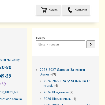
Кошик
Контакти
Пошук
фони магазину
20-80
2026-2027 Датовані Записники -
69
Diaries
69
49-59
товарів
2026-2027 Планувальники на 18
9 59
4
місяців
4
товари
ne_com_ua
2
2026 Щоденники
2
товари
4
2026 Щотижневики
4
leskine.com.ua
товари