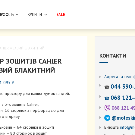
ПРОФІЛЬ
КУПИТИ
SALE
CAHIER ЖВАВИЙ БЛАКИТНИЙ
КОНТАКТИ
Р ЗОШИТІВ CAHIER
ВИЙ БЛАКИТНИЙ
Адреса та теле
Діапазон
1 095
₴
044 390-
☎
цін:
е простору для ваших думок та ідей.
від
068 121-
☎
495 ₴
 з 3-х зошитів Cahier;
до
068 121 4
нні 16 сторінок з перфорацією для
1
го відриву.
@moleski
095 ₴
Е-пошта
info@mo
ковий – 64 сторінки в зошиті
ій – 80 сторінок в зошиті