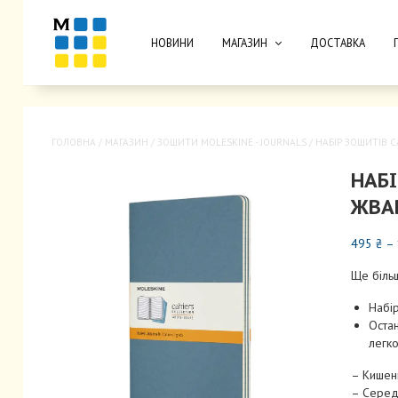
НОВИНИ
МАГАЗИН
ДОСТАВКА
ГОЛОВНА
/
МАГАЗИН
/
ЗОШИТИ MOLESKINE - JOURNALS
/ НАБІР ЗОШИТІВ 
НАБІ
ЖВА
495
₴
–
Ще більш
Набір
Оста
легко
– Кишень
– Середн