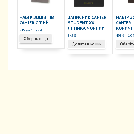
НАБІР ЗОШИТІВ
ЗАПИСНИК CAHIER
НАБІР 
CAHIER СІРИЙ
STUDENT XXL
CAHIER
ЛІНІЙКА ЧОРНИЙ
КОРИЧН
Діапазон
845
₴
–
1 095
₴
цін:
545
₴
495
₴
–
1 0
Цей
Оберіть опції
від
товар
Додати в кошик
Оберіть
845 ₴
має
до
кілька
1
095 ₴
варіантів.
Параметри
можна
вибрати
на
сторінці
товару