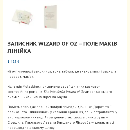
ЗАПИСНИК WIZARD OF OZ – ПОЛЕ МАКІВ
ЛІНІЙКА
1 495
₴
«Її очі мимоволі закрилися, вона забула, де знаходиться і заснула
посеред маків».
Колекція Moleskine, присвячена сереії дитячих казково-
фентезійних романів
The Wonderful Wizard of Oz
американського
письменника Лімана-Френка Баума.
Повість оповідає про неймовірні пригоди дівчинки Дороті та її
песика Тото. Опинившись у казковій Країні Оз, вони потрапляють у
вир карколомних подій і за допомогою своїх вірних друзів —
Страшила, Лякливого Лева та Бляшаного Лісоруба — долають усі
перешкоди на своєму шляху.