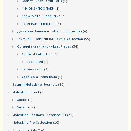
1
Looney Tunes - Луні Тюнз
1
товар
1
MINIONS - ПОСІПАКИ
1
товар
3
Snow White - Білосніжка
3
товари
2
Peter Pan - Пітер Пен
2
товари
6
Джинсові Записники - Denim Collection
6
товарів
55
Текстильні Записники - Textile Collection
55
товарів
34
Останні екземпляри - Last Pieces
34
товари
3
Contrast Collection
3
товари
1
Decorated
1
товар
3
Barbie - Барбі
3
товари
1
Coca-Cola - Кока-Кола
1
товар
30
Зошити Moleskine - Journals
30
товарів
8
Моleskine Smart
8
товарів
1
Adobe
1
товар
5
Smart +
5
товарів
23
Moleskine Passions - Захоплення
23
товари
10
Мoleskine Pro Collection
10
товарів
14
Записники City
14