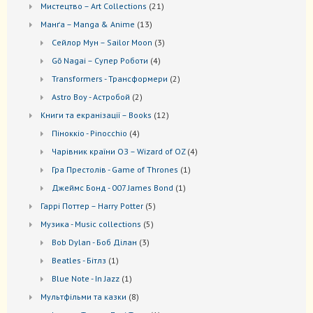
21
Мистецтво – Art Collections
21
товар
13
Манґа – Manga & Anime
13
товарів
3
Сейлор Мун – Sailor Moon
3
товари
4
Gō Nagai – Супер Роботи
4
товари
2
Transformers - Трансформери
2
товари
2
Astro Boy - Астробой
2
товари
12
Книги та екранізації – Books
12
товарів
4
Піноккіо - Pinocchio
4
товари
4
Чарівник країни ОЗ – Wizard of OZ
4
товари
1
Гра Престолів - Game of Thrones
1
товар
1
Джеймс Бонд - 007 James Bond
1
товар
5
Гаррі Поттер – Harry Potter
5
товарів
5
Музика - Music collections
5
товарів
3
Bob Dylan - Боб Ділан
3
товари
1
Beatles - Бітлз
1
товар
1
Blue Note - In Jazz
1
товар
8
Мультфільми та казки
8
товарів