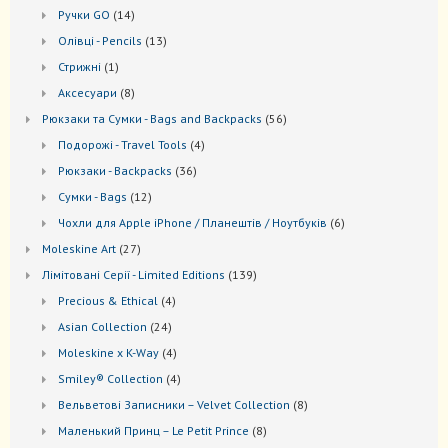
товарів
14
Ручки GO
14
товарів
13
Oлівці - Pencils
13
товарів
1
Стрижні
1
товар
8
Аксесуари
8
товарів
56
Рюкзаки та Cумки - Bags and Backpacks
56
товарів
4
Подорожі - Travel Tools
4
товари
36
Рюкзаки - Backpacks
36
товарів
12
Сумки - Bags
12
товарів
6
Чохли для Apple iPhone / Планештів / Ноутбуків
6
товарів
27
Moleskine Art
27
товарів
139
Лiмiтовані Серії - Limited Editions
139
товарів
4
Precious & Ethical
4
товари
24
Asian Collection
24
товари
4
Moleskine x K-Way
4
товари
4
Smiley® Collection
4
товари
8
Вельветові Записники – Velvet Collection
8
товарів
8
Маленький Принц – Le Petit Prince
8
товарів