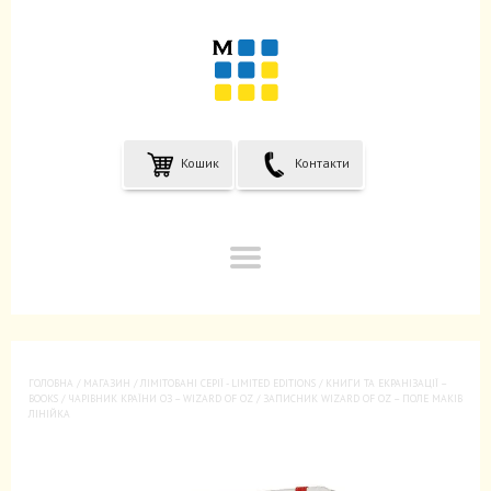
Кошик
Контакти
ГОЛОВНА
/
МАГАЗИН
/
ЛIМIТОВАНІ СЕРІЇ - LIMITED EDITIONS
/
КНИГИ ТА ЕКРАНІЗАЦІЇ –
BOOKS
/
ЧАРІВНИК КРАЇНИ ОЗ – WIZARD OF OZ
/ ЗАПИСНИК WIZARD OF OZ – ПОЛЕ МАКІВ
ЛІНІЙКА