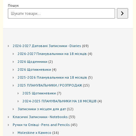
Пошук
69
2026-2027 Датовані Записники - Diaries
69
товарів
4
2026-2027 Планувальники на 18 місяців
4
товари
2
2026 Щоденники
2
товари
4
2026 Щотижневики
4
товари
5
2025-2026 Планувальники на 18 місяців
5
товарів
15
2025 ПЛАНУВАЛЬНИКИ / РОЗПРОДАЖ
15
товарів
7
2025 Щотижневики
7
товарів
4
2024-2025 ПЛАНУВАЛЬНИКИ НА 18 МІСЯЦІВ
4
товари
12
Записники з місцем для дат
12
товарів
33
Kласичні Записники - Notebooks
33
товари
45
Ручки та Олівці - Pens and Pencils
45
товарів
16
Moleskine x Kaweco
16