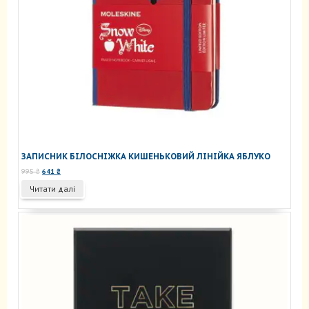
ЗАПИСНИК БІЛОСНІЖКА КИШЕНЬКОВИЙ ЛІНІЙКА ЯБЛУКО
Оригінальна
Поточна
995
₴
641
₴
ціна:
ціна:
Читати далі
995 ₴.
641 ₴.