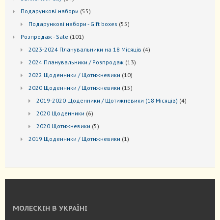
товарів
55
Подарункові набори
55
товарів
55
Подарункові набори - Gift boxes
55
товарів
101
Розпродаж - Sale
101
товар
4
2023-2024 Планувальники на 18 Місяців
4
товари
13
2024 Планувальники / Розпродаж
13
товарів
10
2022 Щоденники / Щотижневики
10
товарів
15
2020 Щоденники / Щотижневики
15
товарів
4
2019-2020 Щоденники / Щотижневики (18 Місяців)
4
товари
6
2020 Щоденники
6
товарів
5
2020 Щотижневики
5
товарів
1
2019 Щоденники / Щотижневики
1
товар
МОЛЕСКІН В УКРАЇНІ