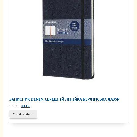
ЗАПИСНИК DENIM СЕРЕДНІЙ ЛІНІЙКА БЕРЛІНСЬКА ЛАЗУР
Оригінальна
Поточна
1 145
₴
844
₴
ціна:
ціна:
Читати далі
1
844 ₴.
145 ₴.