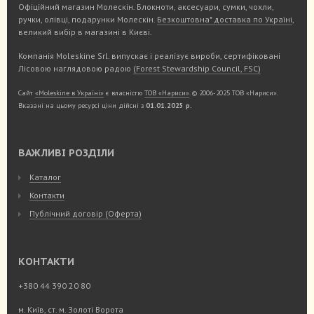
Офіційний магазин Молескін. Блокноти, аксесуари, сумки, чохли,
ручки, олівці, подарунки Молескін.
Безкоштовна* доставка по Україні
,
великий вибір в магазині в Києві.
Компанія Moleskine Srl. випускає і реалізує вироби, сертифіковані
Лісовою наглядовою радою
(Forest Stewardship Council, FSC)
Сайт
«Moleskine в Україні»
є власністю
ТОВ «Нариси»
. © 2006-2025 ТОВ «Нариси».
Вказані на цьому ресурсі ціни дійсні з
01.01.2025 р.
ВАЖЛИВІ РОЗДІЛИ
Каталог
Контакти
Публічний договір (Оферта)
КОНТАКТИ
+380 44 390 20 80
м. Київ, ст. м. Золоті Ворота