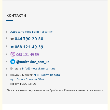
КОНТАКТИ
Адреса та телефони магазину
044 390-20-80
☎
068 121-49-59
☎
068 121 49 59
@moleskine_com_ua
Е-пошта
info@moleskine.com.ua
Шоурум в Києві:
ст. м. Золоті Ворота
вул. Олеся Гончара, 37-А
Пн-Пт
10:00-18:00
Під час воєнного стану розклад може бути іншим. Краще передзвонити і перепитати.