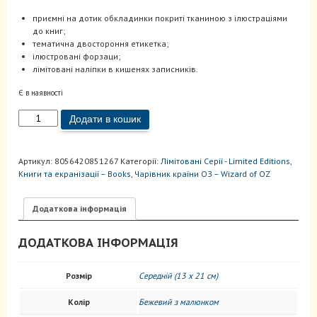
приємні на дотик обкладинки покриті тканиною з ілюстраціями
до книг;
тематична двостороння етикетка;
ілюстровані форзаци;
лімітовані наліпки в кишенях записників.
Є в наявності
Записник
Додати в кошик
Wizard
of
OZ
Артикул:
8056420851267
Категорії:
Лiмiтовані Серії - Limited Editions
,
-
Книги та екранізації – Books
,
Чарівник країни ОЗ – Wizard of OZ
Поле
маків
Лінійка
Додаткова інформація
кількість
ДОДАТКОВА ІНФОРМАЦІЯ
Розмір
Середній (13 x 21 см)
Колір
Бежевий з малюнком