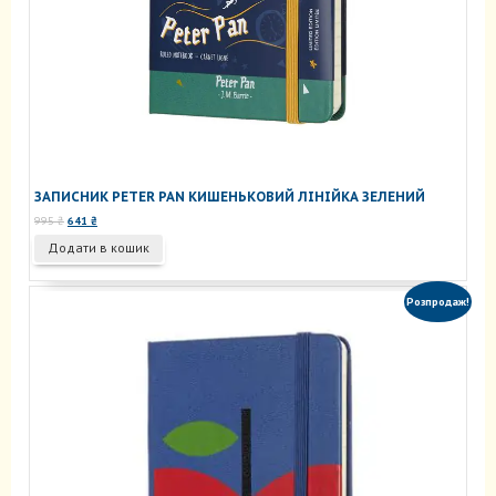
ЗАПИСНИК PETER PAN КИШЕНЬКОВИЙ ЛІНІЙКА ЗЕЛЕНИЙ
Оригінальна
Поточна
995
₴
641
₴
ціна:
ціна:
Додати в кошик
995 ₴.
641 ₴.
Розпродаж!