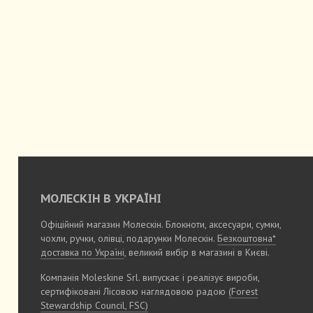
МОЛЕСКІН В УКРАЇНІ
Офіційний магазин Молескін. Блокноти, аксесуари, сумки,
чохли, ручки, олівці, подарунки Молескін.
Безкоштовна*
доставка по Україні
, великий вибір в магазині в Києві.
Компанія Moleskine Srl. випускає і реалізує вироби,
сертифіковані Лісовою наглядовою радою
(Forest
Stewardship Council, FSC)