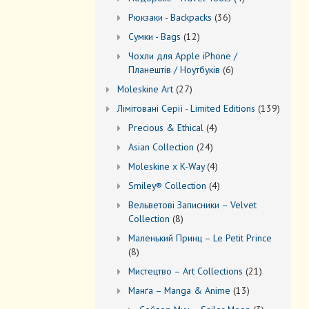
товари
36
Рюкзаки - Backpacks
36
товарів
12
Сумки - Bags
12
товарів
Чохли для Apple iPhone /
6
Планештів / Ноутбуків
6
товарів
27
Moleskine Art
27
товарів
139
Лiмiтовані Серії - Limited Editions
139
товарів
4
Precious & Ethical
4
товари
24
Asian Collection
24
товари
4
Moleskine x K-Way
4
товари
4
Smiley® Collection
4
товари
Вельветові Записники – Velvet
8
Collection
8
товарів
Маленький Принц – Le Petit Prince
8
8
товарів
21
Мистецтво – Art Collections
21
товар
13
Манґа – Manga & Anime
13
товарів