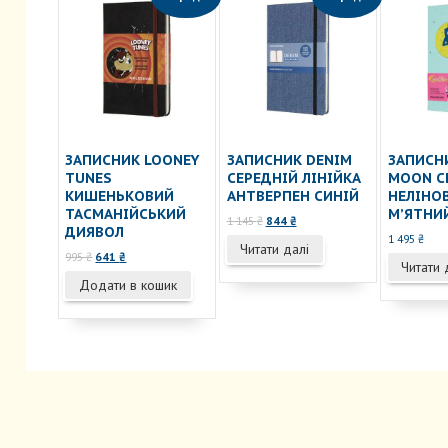
ЗАПИСНИК LOONEY
ЗАПИСНИК DENIM
ЗАПИСН
TUNES
СЕРЕДНІЙ ЛІНІЙКА
MOON С
КИШЕНЬКОВИЙ
АНТВЕРПЕН СИНІЙ
НЕЛІНО
ТАСМАНІЙСЬКИЙ
М’ЯТНИ
Оригінальна
Поточна
1 145
₴
844
₴
ДИЯВОЛ
ціна:
ціна:
1 495
₴
Читати далі
1
844 ₴.
Оригінальна
Поточна
995
₴
641
₴
Читати 
145 ₴.
ціна:
ціна:
Додати в кошик
995 ₴.
641 ₴.