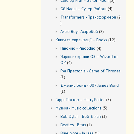
3
Сейлор Мун – Sailor Moon
3
товари
4
Gō Nagai – Супер Роботи
4
товари
Transformers - Трансформери
2
2
товари
2
Astro Boy - Астробой
2
товари
12
Книги та екранізації – Books
12
товарів
4
Піноккіо - Pinocchio
4
товари
Чарівник країни ОЗ – Wizard of
4
OZ
4
товари
Гра Престолів - Game of Thrones
1
1
товар
Джеймс Бонд - 007 James Bond
1
1
товар
5
Гаррі Поттер – Harry Potter
5
товарів
5
Музика - Music collections
5
товарів
3
Bob Dylan - Боб Ділан
3
товари
1
Beatles - Бітлз
1
товар
1
Blue Note - In Jazz
1