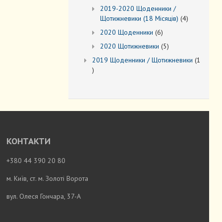
товарів
2019-2020 Щоденники /
4
Щотижневики (18 Місяців)
4
товари
6
2020 Щоденники
6
товарів
5
2020 Щотижневики
5
товарів
2019 Щоденники / Щотижневики
1
1
товар
КОНТАКТИ
+380 44 390 20 80
м. Київ, ст. м. Золоті Ворота
вул. Олеся Гончара, 37-А