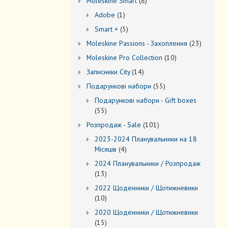
8
Моleskine Smart
8
товарів
1
Adobe
1
товар
5
Smart +
5
товарів
23
Moleskine Passions - Захоплення
23
товари
10
Мoleskine Pro Collection
10
товарів
14
Записники City
14
товарів
55
Подарункові набори
55
товарів
Подарункові набори - Gift boxes
55
55
товарів
101
Розпродаж - Sale
101
товар
2023-2024 Планувальники на 18
4
Місяців
4
товари
2024 Планувальники / Розпродаж
13
13
товарів
2022 Щоденники / Щотижневики
10
10
товарів
2020 Щоденники / Щотижневики
15
15