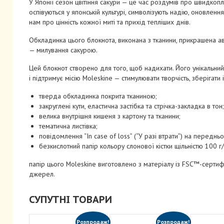
У Японії сезон цвітіння сакури — це час роздумів про швидкоплин
оспівуються у японській культурі, символізують надію, оновленн
нам про цінність кожної миті та прихід тепліших днів.
Обкладинка цього блокнота, виконана з тканини, прикрашена а
— милування сакурою.
Цей блокнот створено для того, щоб надихати. Його унікальний
і підтримує місію Moleskine — стимулювати творчість, зберігати 
тверда обкладинка покрита тканиною;
закруглені кути, еластична застібка та стрічка-закладка в тон;
велика внутрішня кишеня з картону та тканини;
тематична листівка;
повідомлення “In case of loss” (“У разі втрати”) на переднь
безкислотний папір кольору слонової кістки щільністю 100 г/
папір цього Moleskine виготовлено з матеріалу із FSC™-сертиф
джерел.
СУПУТНІ ТОВАРИ
Розпродаж!
Розпродаж!