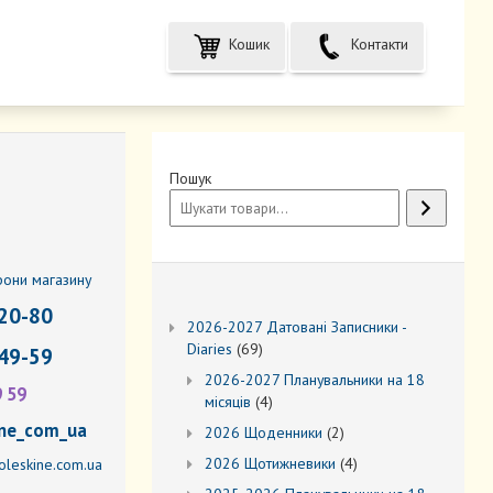
Кошик
Контакти
Пошук
фони магазину
20-80
2026-2027 Датовані Записники -
69
Diaries
69
49-59
товарів
2026-2027 Планувальники на 18
9 59
4
місяців
4
товари
ne_com_ua
2
2026 Щоденники
2
товари
4
2026 Щотижневики
4
leskine.com.ua
товари