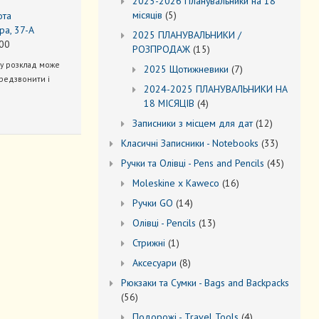
2025-2026 Планувальники на 18
5
місяців
5
ота
товарів
ра, 37-А
2025 ПЛАНУВАЛЬНИКИ /
00
15
РОЗПРОДАЖ
15
товарів
ну розклад може
7
2025 Щотижневики
7
редзвонити і
товарів
2024-2025 ПЛАНУВАЛЬНИКИ НА
4
18 МІСЯЦІВ
4
товари
12
Записники з місцем для дат
12
товарів
33
Kласичні Записники - Notebooks
33
товари
45
Ручки та Олівці - Pens and Pencils
45
товарів
16
Moleskine x Kaweco
16
товарів
14
Ручки GO
14
товарів
13
Oлівці - Pencils
13
товарів
1
Стрижні
1
товар
8
Аксесуари
8
товарів
Рюкзаки та Cумки - Bags and Backpacks
56
56
товарів
4
Подорожі - Travel Tools
4