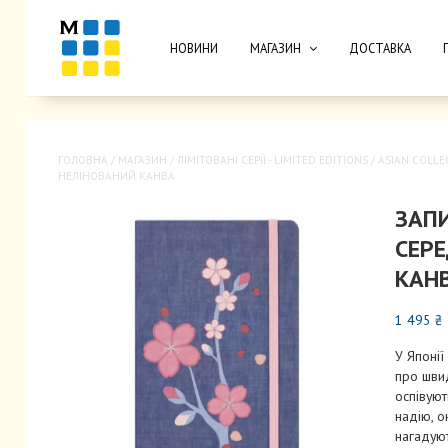
НОВИНИ
МАГАЗИН
ДОСТАВКА
ГОЛОВНА
/
МАГАЗИН
/
ЛIМIТОВАНІ СЕРІЇ - LIMITED EDITIONS
/
ASIAN COLLE
НЕЛІНОВАНИЙ КАНВА
ЗАП
СЕР
КАН
1 495
₴
У Японії
про швид
оспівуют
надію, о
нагадуют