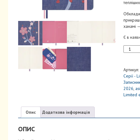
тепліших
Обкладин
прикраш
ханамі 
Є в наяв
Записник
Sakura
середні
Нелінов
Артикул:
Канва
Серії - L
кількість
Записник
2026
,
as
Limited 
Опис
Додаткова інформація
ОПИС