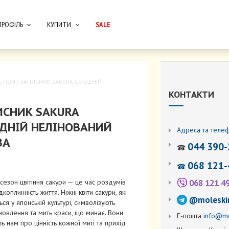
ПРОФІЛЬ
КУПИТИ
SALE
CTION
/ ЗАПИСНИК SAKURA СЕРЕДНІЙ
КОНТАКТИ
ИСНИК SAKURA
ЕДНІЙ НЕЛІНОВАНИЙ
Адреса та теле
ВА
044 390-
☎
068 121-
☎
068 121 4
 сезон цвітіння сакури — це час роздумів
коплинність життя. Ніжні квіти сакури, які
@moleski
ься у японській культурі, символізують
новлення та мить краси, що минає. Вони
Е-пошта
info@mo
ь нам про цінність кожної миті та прихід