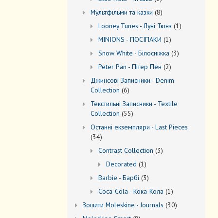
товар
8
Мультфільми та казки
8
товарів
1
Looney Tunes - Луні Тюнз
1
товар
1
MINIONS - ПОСІПАКИ
1
товар
3
Snow White - Білосніжка
3
товари
2
Peter Pan - Пітер Пен
2
товари
Джинсові Записники - Denim
6
Collection
6
товарів
Текстильні Записники - Textile
55
Collection
55
товарів
Останні екземпляри - Last Pieces
34
34
товари
3
Contrast Collection
3
товари
1
Decorated
1
товар
3
Barbie - Барбі
3
товари
1
Coca-Cola - Кока-Кола
1
товар
30
Зошити Moleskine - Journals
30
товарів