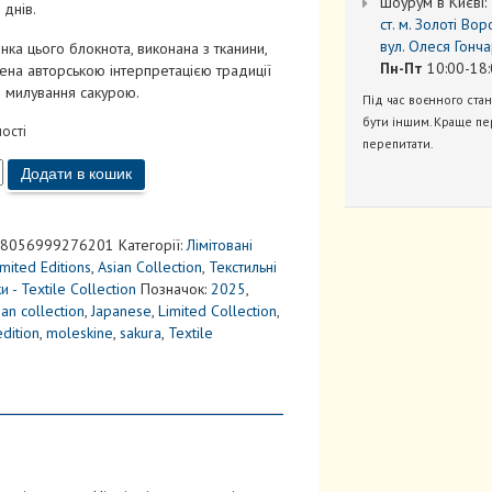
Шоурум в Києві:
 днів.
ст. м. Золоті Вор
вул. Олеся Гонча
ка цього блокнота, виконана з тканини,
Пн-Пт
10:00-18:
ена авторською інтерпретацією традиції
— милування сакурою.
Під час воєнного ста
бути іншим. Краще пе
ності
перепитати.
Додати в кошик
й
аний
8056999276201
Категорії:
Лiмiтовані
imited Editions
,
Asian Collection
,
Текстильні
и - Textile Collection
Позначок:
2025
,
ian collection
,
Japanese
,
Limited Collection
,
edition
,
moleskine
,
sakura
,
Textile