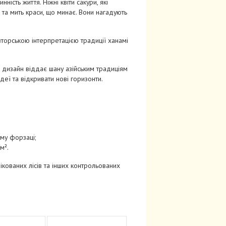
ність життя. Ніжні квіти сакури, які
я та мить краси, що минає. Вони нагадують
вторською інтерпретацією традиції ханамі
 дизайн віддає шану азійським традиціям
ідеї та відкривати нові горизонти.
ому форзаці;
м².
ікованих лісів та інших контрольованих