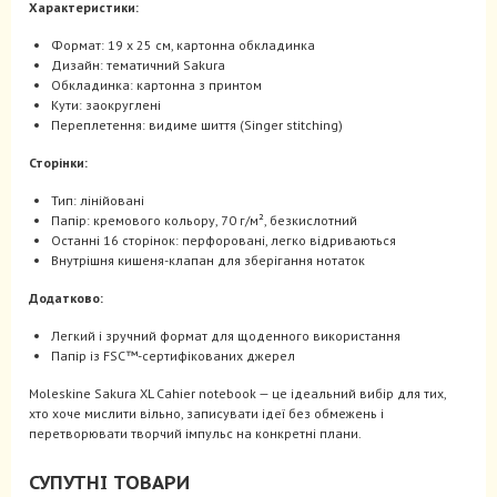
Характеристики:
Формат: 19 x 25 см, картонна обкладинка
Дизайн: тематичний Sakura
Обкладинка: картонна з принтом
Кути: заокруглені
Переплетення: видиме шиття (Singer stitching)
Сторінки:
Тип: лінійовані
Папір: кремового кольору, 70 г/м², безкислотний
Останні 16 сторінок: перфоровані, легко відриваються
Внутрішня кишеня-клапан для зберігання нотаток
Додатково:
Легкий і зручний формат для щоденного використання
Папір із FSC™-сертифікованих джерел
Moleskine Sakura XL Cahier notebook — це ідеальний вибір для тих,
хто хоче мислити вільно, записувати ідеї без обмежень і
перетворювати творчий імпульс на конкретні плани.
СУПУТНІ ТОВАРИ