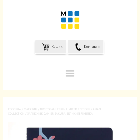
Кошик
Контакти
ГОЛОВНА
/
МАГАЗИН
/
ЛIМIТОВАНІ СЕРІЇ - LIMITED EDITIONS
/
ASIAN
COLLECTION
/ ЗАПИСНИК CAHIER SAKURA ВЕЛИКИЙ ЛІНІЙКА