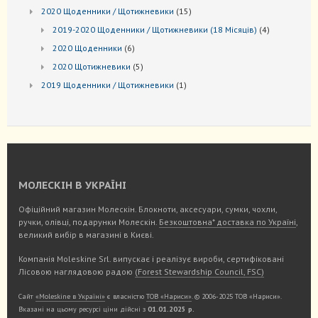
товарів
15
2020 Щоденники / Щотижневики
15
товарів
4
2019-2020 Щоденники / Щотижневики (18 Місяців)
4
товари
6
2020 Щоденники
6
товарів
5
2020 Щотижневики
5
товарів
1
2019 Щоденники / Щотижневики
1
товар
МОЛЕСКІН В УКРАЇНІ
Офіційний магазин Молескін. Блокноти, аксесуари, сумки, чохли,
ручки, олівці, подарунки Молескін.
Безкоштовна* доставка по Україні
,
великий вибір в магазині в Києві.
Компанія Moleskine Srl. випускає і реалізує вироби, сертифіковані
Лісовою наглядовою радою
(Forest Stewardship Council, FSC)
Сайт
«Moleskine в Україні»
є власністю
ТОВ «Нариси»
. © 2006-2025 ТОВ «Нариси».
Вказані на цьому ресурсі ціни дійсні з
01.01.2025 р.