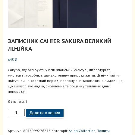
ЗАПИСНИК CAHIER SAKURA ВЕЛИКИЙ
ЛІНІЙКА
645
₴
Сакура, яку оспівують у всій японській культурі, літературі та
мистецтві, уособлює швидкоплинну природу життя. Ці ніжні квіти
цвітуть лише короткий період, пропонуючи захоплююче видовище,
що символізує надію, оновлення та обіцянку тепліших днів
попереду.
Є в наявності
Записник
Додати в кошик
Cahier
Sakura
великий
Артикул:
8056999276256
Категорії:
Asian Collection
,
Зошити
Лінійка