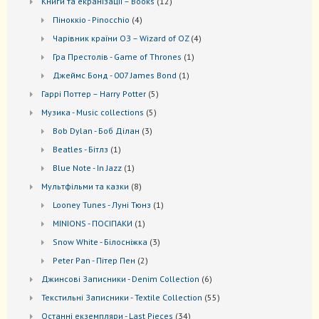
12
Книги та екранізації – Books
12
товарів
4
Піноккіо - Pinocchio
4
товари
4
Чарівник країни ОЗ – Wizard of OZ
4
товари
1
Гра Престолів - Game of Thrones
1
товар
1
Джеймс Бонд - 007 James Bond
1
товар
5
Гаррі Поттер – Harry Potter
5
товарів
5
Музика - Music collections
5
товарів
3
Bob Dylan - Боб Ділан
3
товари
1
Beatles - Бітлз
1
товар
1
Blue Note - In Jazz
1
товар
8
Мультфільми та казки
8
товарів
1
Looney Tunes - Луні Тюнз
1
товар
1
MINIONS - ПОСІПАКИ
1
товар
3
Snow White - Білосніжка
3
товари
2
Peter Pan - Пітер Пен
2
товари
6
Джинсові Записники - Denim Collection
6
товарів
55
Текстильні Записники - Textile Collection
55
товарів
34
Останні екземпляри - Last Pieces
34