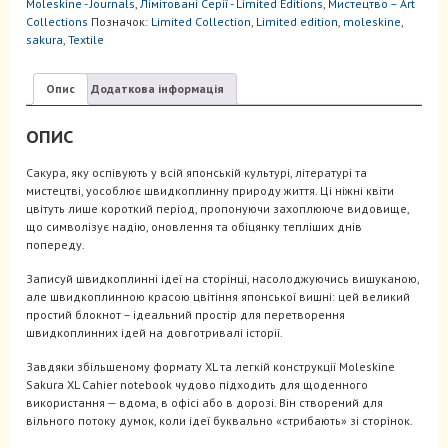
Moleskine - Journals
,
Лiмiтовані Серії - Limited Editions
,
Мистецтво – Art
кількість
Collections
Позначок:
Limited Collection
,
Limited edition
,
moleskine
,
sakura
,
Textile
Опис
Додаткова інформація
ОПИС
Сакура, яку оспівують у всій японській культурі, літературі та
мистецтві, уособлює швидкоплинну природу життя. Ці ніжні квіти
цвітуть лише короткий період, пропонуючи захоплююче видовище,
що символізує надію, оновлення та обіцянку тепліших днів
попереду.
Записуй швидкоплинні ідеї на сторінці, насолоджуючись вишуканою,
але швидкоплинною красою цвітіння японської вишні: цей великий
простий блокнот – ідеальний простір для перетворення
швидкоплинних ідей на довготривалі історії.
Завдяки збільшеному формату XL та легкій конструкції Moleskine
Sakura XL Cahier notebook чудово підходить для щоденного
використання — вдома, в офісі або в дорозі. Він створений для
вільного потоку думок, коли ідеї буквально «стрибають» зі сторінок.