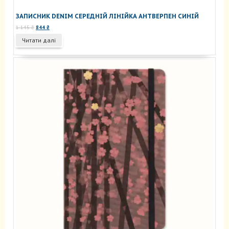
ЗАПИСНИК DENIM СЕРЕДНІЙ ЛІНІЙКА АНТВЕРПЕН СИНІЙ
Оригінальна
Поточна
1 145
₴
844
₴
ціна:
ціна:
Читати далі
1
844 ₴.
145 ₴.