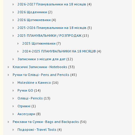
товарів
4
2026-2027 Планувальники на 18 місяців
4
товари
2
2026 Щоденники
2
товари
4
2026 Щотижневики
4
товари
5
2025-2026 Планувальники на 18 місяців
5
товарів
15
2025 ПЛАНУВАЛЬНИКИ / РОЗПРОДАЖ
15
товарів
7
2025 Щотижневики
7
товарів
4
2024-2025 ПЛАНУВАЛЬНИКИ НА 18 МІСЯЦІВ
4
товари
12
Записники з місцем для дат
12
товарів
33
Kласичні Записники - Notebooks
33
товари
45
Ручки та Олівці - Pens and Pencils
45
товарів
16
Moleskine x Kaweco
16
товарів
14
Ручки GO
14
товарів
13
Oлівці - Pencils
13
товарів
1
Стрижні
1
товар
8
Аксесуари
8
товарів
56
Рюкзаки та Cумки - Bags and Backpacks
56
товарів
4
Подорожі - Travel Tools
4
товари