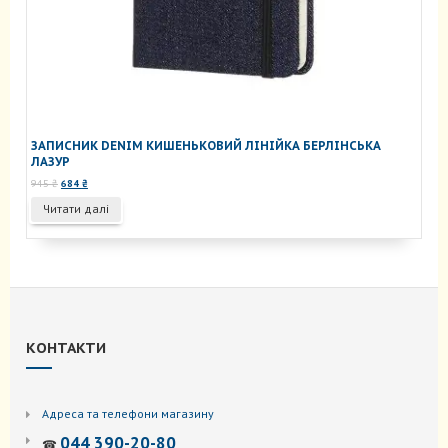
ЗАПИСНИК DENIM КИШЕНЬКОВИЙ ЛІНІЙКА БЕРЛІНСЬКА
ЛАЗУР
Оригінальна
Поточна
945
₴
684
₴
ціна:
ціна:
Читати далі
945 ₴.
684 ₴.
КОНТАКТИ
Адреса та телефони магазину
044 390-20-80
☎