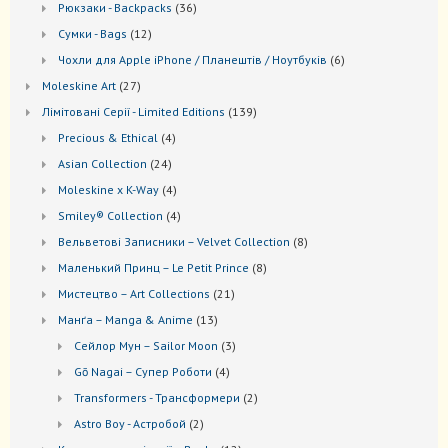
36
Рюкзаки - Backpacks
36
товарів
12
Сумки - Bags
12
товарів
6
Чохли для Apple iPhone / Планештів / Ноутбуків
6
товарів
27
Moleskine Art
27
товарів
139
Лiмiтовані Серії - Limited Editions
139
товарів
4
Precious & Ethical
4
товари
24
Asian Collection
24
товари
4
Moleskine x K-Way
4
товари
4
Smiley® Collection
4
товари
8
Вельветові Записники – Velvet Collection
8
товарів
8
Маленький Принц – Le Petit Prince
8
товарів
21
Мистецтво – Art Collections
21
товар
13
Манґа – Manga & Anime
13
товарів
3
Сейлор Мун – Sailor Moon
3
товари
4
Gō Nagai – Супер Роботи
4
товари
2
Transformers - Трансформери
2
товари
2
Astro Boy - Астробой
2
товари