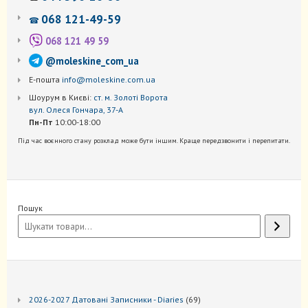
068 121-49-59
☎
068 121 49 59
@moleskine_com_ua
Е-пошта
info@moleskine.com.ua
Шоурум в Києві:
ст. м. Золоті Ворота
вул. Олеся Гончара, 37-А
Пн-Пт
10:00-18:00
Під час воєнного стану розклад може бути іншим. Краще передзвонити і перепитати.
Пошук
69
2026-2027 Датовані Записники - Diaries
69