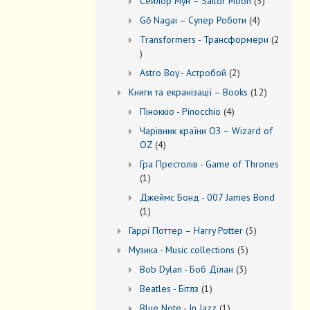
3
Сейлор Мун – Sailor Moon
3
товари
4
Gō Nagai – Супер Роботи
4
товари
Transformers - Трансформери
2
2
товари
2
Astro Boy - Астробой
2
товари
12
Книги та екранізації – Books
12
товарів
4
Піноккіо - Pinocchio
4
товари
Чарівник країни ОЗ – Wizard of
4
OZ
4
товари
Гра Престолів - Game of Thrones
1
1
товар
Джеймс Бонд - 007 James Bond
1
1
товар
5
Гаррі Поттер – Harry Potter
5
товарів
5
Музика - Music collections
5
товарів
3
Bob Dylan - Боб Ділан
3
товари
1
Beatles - Бітлз
1
товар
1
Blue Note - In Jazz
1