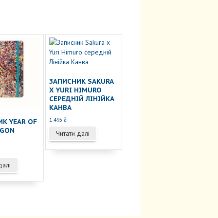
ЗАПИСНИК SAKURA
X YURI HIMURO
СЕРЕДНІЙ ЛІНІЙКА
КАНВА
1 495
₴
К YEAR OF
AGON
Читати далі
далі