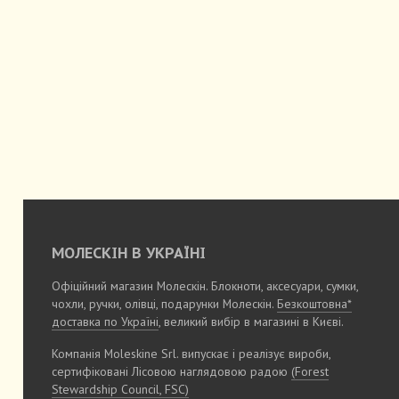
МОЛЕСКІН В УКРАЇНІ
Офіційний магазин Молескін. Блокноти, аксесуари, сумки,
чохли, ручки, олівці, подарунки Молескін.
Безкоштовна*
доставка по Україні
, великий вибір в магазині в Києві.
Компанія Moleskine Srl. випускає і реалізує вироби,
сертифіковані Лісовою наглядовою радою
(Forest
Stewardship Council, FSC)