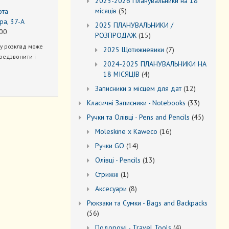
2025-2026 Планувальники на 18
5
місяців
5
ота
товарів
ра, 37-А
2025 ПЛАНУВАЛЬНИКИ /
00
15
РОЗПРОДАЖ
15
товарів
ну розклад може
7
2025 Щотижневики
7
редзвонити і
товарів
2024-2025 ПЛАНУВАЛЬНИКИ НА
4
18 МІСЯЦІВ
4
товари
12
Записники з місцем для дат
12
товарів
33
Kласичні Записники - Notebooks
33
товари
45
Ручки та Олівці - Pens and Pencils
45
товарів
16
Moleskine x Kaweco
16
товарів
14
Ручки GO
14
товарів
13
Oлівці - Pencils
13
товарів
1
Стрижні
1
товар
8
Аксесуари
8
товарів
Рюкзаки та Cумки - Bags and Backpacks
56
56
товарів
4
Подорожі - Travel Tools
4