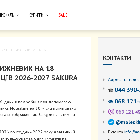
ПРОФІЛЬ
КУПИТИ
SALE
2027 ПЛАНУВАЛЬНИКИ НА 18
КОНТАКТИ
ИЖНЕВИК НА 18
ЦІВ 2026-2027 SAKURA
Адреса та теле
044 390-
☎
068 121-
☎
уй день в подробицях за допомогою
ика Moleskine на 18 місяців лімітованої
068 121 4
kura із зображенням Сакури вишитим на
@moleski
Е-пошта
info@mo
 2026 по грудень 2027 року елегантний
льник відображає один тиждень на