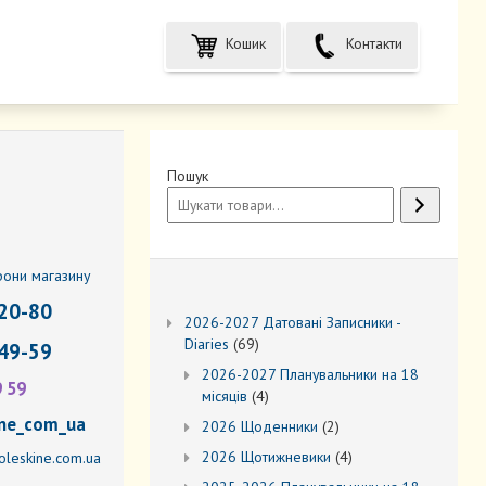
Кошик
Контакти
Пошук
фони магазину
20-80
2026-2027 Датовані Записники -
69
Diaries
69
49-59
товарів
2026-2027 Планувальники на 18
9 59
4
місяців
4
товари
ne_com_ua
2
2026 Щоденники
2
товари
4
2026 Щотижневики
4
leskine.com.ua
товари