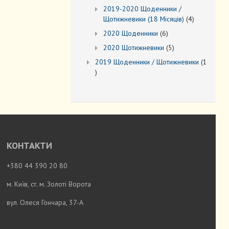
товарів
2019-2020 Щоденники /
4
Щотижневики (18 Місяців)
4
товари
6
2020 Щоденники
6
товарів
5
2020 Щотижневики
5
товарів
2019 Щоденники / Щотижневики
1
1
товар
КОНТАКТИ
+380 44 390 20 80
м. Київ, ст. м. Золоті Ворота
вул. Олеся Гончара, 37-А