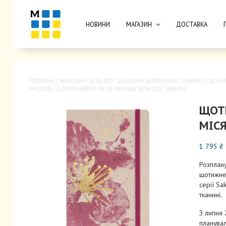
НОВИНИ
МАГАЗИН
ДОСТАВКА
ГОЛОВНА
/
МАГАЗИН
/
2026-2027 ДАТОВАНІ ЗАПИСНИКИ - DIARIES
/
2026-
МІСЯЦІВ
/ ЩОТИЖНЕВИК НА 18 МІСЯЦІВ 2026-2027 SAKURA
ЩОТ
МІСЯ
1 795
₴
Розплан
щотижнев
серії Sa
тканині.
З липня
планува