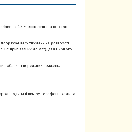
ine на 18 місяців лімітованої серії
відображає весь тиждень на розвороті
сів, не прив’язаних до дат), для ширшого
і ти побачив і пережитих вражень.
ародні одиниці виміру, телефонні коди та