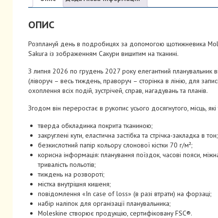
ОПИС
Розплануй день в подробицях за допомогою щотижневика Molesk
Sakura із зображенням Сакури вишитим на тканині.
З липня 2026 по грудень 2027 року елегантний планувальник 
(ліворуч – весь тиждень, праворуч – сторінка в лінію, для запи
охоплення всіх подій, зустрічей, справ, нагадувань та планів.
Згодом він переростає в рукопис усього досягнутого, місць, як
тверда обкладинка покрита тканиною;
закруглені кути, еластична застібка та стрічка-закладка в тон;
безкислотний папір кольору слонової кістки 70 г/м²;
корисна інформація: планування поїздок, часові пояси, міжн
тривалість польотів;
тиждень на розвороті;
містка внутрішня кишеня;
повідомлення «In case of loss» (в разі втрати) на форзаці;
набір наліпок для організації планувальника;
Moleskine створює продукцію, сертифіковану FSC®.