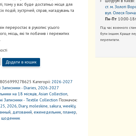
Шоурум в Києві:
і, тому у вас буде достатньо місця для
ст. м. Золоті Вор
сіх подій, зустрічей, справ, нагадувань та
вул. Олеся Гонча
Пн-Пт
10:00-18:
ін переростає в рукопис усього
Під час воєнного ста
ого, місць, які ти побачив і пережитих
бути іншим. Краще пе
.
перепитати.
ності
вик
Додати в кошик
8056999278625
Категорії:
2026-2027
 Записники - Diaries
,
2026-2027
ьники на 18 місяців
,
Asian Collection
,
ні Записники - Textile Collection
Позначок:
025
,
2026
,
Diary
,
moleskine
,
sakura
,
weekly
,
анный
,
датований
,
еженедельник
,
планер
,
,
щоденник