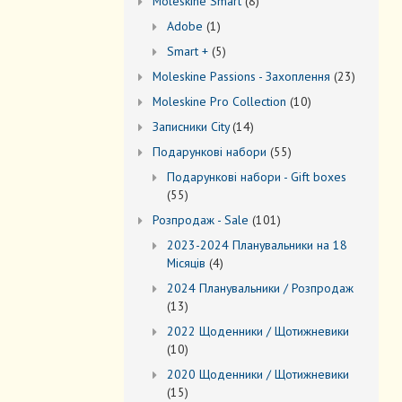
8
Моleskine Smart
8
товарів
1
Adobe
1
товар
5
Smart +
5
товарів
23
Moleskine Passions - Захоплення
23
товари
10
Мoleskine Pro Collection
10
товарів
14
Записники City
14
товарів
55
Подарункові набори
55
товарів
Подарункові набори - Gift boxes
55
55
товарів
101
Розпродаж - Sale
101
товар
2023-2024 Планувальники на 18
4
Місяців
4
товари
2024 Планувальники / Розпродаж
13
13
товарів
2022 Щоденники / Щотижневики
10
10
товарів
2020 Щоденники / Щотижневики
15
15