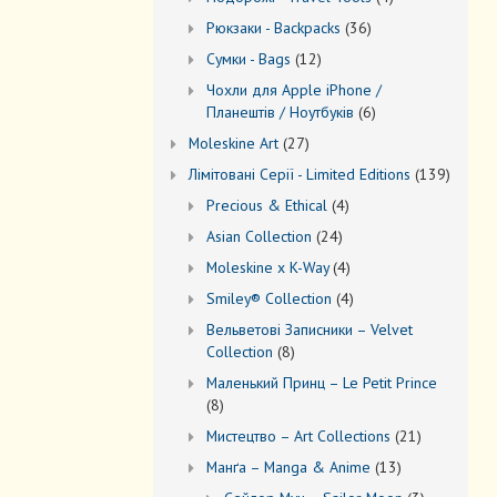
товари
36
Рюкзаки - Backpacks
36
товарів
12
Сумки - Bags
12
товарів
Чохли для Apple iPhone /
6
Планештів / Ноутбуків
6
товарів
27
Moleskine Art
27
товарів
139
Лiмiтовані Серії - Limited Editions
139
товарів
4
Precious & Ethical
4
товари
24
Asian Collection
24
товари
4
Moleskine x K-Way
4
товари
4
Smiley® Collection
4
товари
Вельветові Записники – Velvet
8
Collection
8
товарів
Маленький Принц – Le Petit Prince
8
8
товарів
21
Мистецтво – Art Collections
21
товар
13
Манґа – Manga & Anime
13
товарів