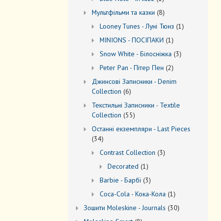
товар
8
Мультфільми та казки
8
товарів
1
Looney Tunes - Луні Тюнз
1
товар
1
MINIONS - ПОСІПАКИ
1
товар
3
Snow White - Білосніжка
3
товари
2
Peter Pan - Пітер Пен
2
товари
Джинсові Записники - Denim
6
Collection
6
товарів
Текстильні Записники - Textile
55
Collection
55
товарів
Останні екземпляри - Last Pieces
34
34
товари
3
Contrast Collection
3
товари
1
Decorated
1
товар
3
Barbie - Барбі
3
товари
1
Coca-Cola - Кока-Кола
1
товар
30
Зошити Moleskine - Journals
30
товарів