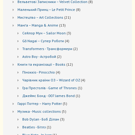
8
Вельветові Записники – Velvet Collection
8
товарів
8
Маленький Принц – Le Petit Prince
8
товарів
21
Мистецтво – Art Collections
21
товар
13
Манґа – Manga & Anime
13
товарів
3
Сейлор Мун – Sailor Moon
3
товари
4
Gō Nagai – Супер Роботи
4
товари
2
Transformers - Трансформери
2
товари
2
Astro Boy - Астробой
2
товари
12
Книги та екранізації – Books
12
товарів
4
Піноккіо - Pinocchio
4
товари
4
Чарівник країни ОЗ – Wizard of OZ
4
товари
1
Гра Престолів - Game of Thrones
1
товар
1
Джеймс Бонд - 007 James Bond
1
товар
5
Гаррі Поттер – Harry Potter
5
товарів
5
Музика - Music collections
5
товарів
3
Bob Dylan - Боб Ділан
3
товари
1
Beatles - Бітлз
1
товар
1
Blue Note - In Jazz
1