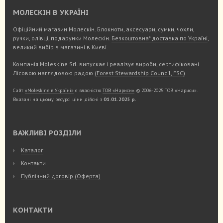
МОЛЕСКІН В УКРАЇНІ
Офіційний магазин Молескін. Блокноти, аксесуари, сумки, чохли,
ручки, олівці, подарунки Молескін.
Безкоштовна* доставка по Україні
,
великий вибір в магазині в Києві.
Компанія Moleskine Srl. випускає і реалізує вироби, сертифіковані
Лісовою наглядовою радою
(Forest Stewardship Council, FSC)
Сайт
«Moleskine в Україні»
є власністю
ТОВ «Нариси»
. © 2006-2025 ТОВ «Нариси».
Вказані на цьому ресурсі ціни дійсні з
01.01.2025 р.
ВАЖЛИВІ РОЗДІЛИ
Каталог
Контакти
Публічний договір (Оферта)
КОНТАКТИ