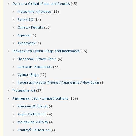
товари
45
Ручки та Олівці - Pens and Pencils
45
товарів
16
Moleskine x Kaweco
16
товарів
14
Ручки GO
14
товарів
13
Oлівці - Pencils
13
товарів
1
Стрижні
1
товар
8
Аксесуари
8
товарів
56
Рюкзаки та Cумки - Bags and Backpacks
56
товарів
4
Подорожі - Travel Tools
4
товари
36
Рюкзаки - Backpacks
36
товарів
12
Сумки - Bags
12
товарів
6
Чохли для Apple iPhone / Планештів / Ноутбуків
6
товарів
27
Moleskine Art
27
товарів
139
Лiмiтовані Серії - Limited Editions
139
товарів
4
Precious & Ethical
4
товари
24
Asian Collection
24
товари
4
Moleskine x K-Way
4
товари
4
Smiley® Collection
4
товари