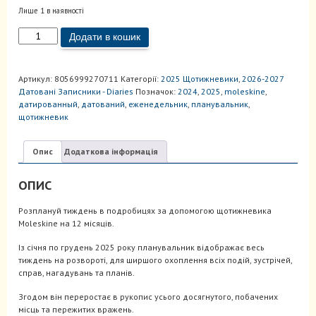
Лише 1 в наявності
Щотижневик
Додати в кошик
2025
Миртовий
Зелений
Артикул:
8056999270711
Категорії:
2025 Щотижневики
,
2026-2027
кількість
Датовані Записники - Diaries
Позначок:
2024
,
2025
,
moleskine
,
датированный
,
датований
,
еженедельник
,
планувальник
,
щотижневик
Опис
Додаткова інформація
ОПИС
Розплануй тиждень в подробицях за допомогою щотижневика
Moleskine на 12 місяців.
Із січня по грудень 2025 року планувальник відображає весь
тиждень на розвороті, для ширшого охоплення всіх подій, зустрічей,
справ, нагадувань та планів.
Згодом він переростає в рукопис усього досягнутого, побачених
місць та пережитих вражень.