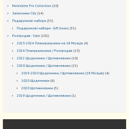
товари
10
Мoleskine Pro Collection
10
товарів
14
Записники City
14
товарів
55
Подарункові набори
55
товарів
55
Подарункові набори - Gift boxes
55
товарів
101
Розпродаж - Sale
101
товар
4
2023-2024 Планувальники на 18 Місяців
4
товари
13
2024 Планувальники / Розпродаж
13
товарів
10
2022 Щоденники / Щотижневики
10
товарів
15
2020 Щоденники / Щотижневики
15
товарів
4
2019-2020 Щоденники / Щотижневики (18 Місяців)
4
товари
6
2020 Щоденники
6
товарів
5
2020 Щотижневики
5
товарів
1
2019 Щоденники / Щотижневики
1
товар