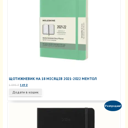
ЩОТИЖНЕВИК НА 18 МІСЯЦІВ 2021-2022 МЕНТОЛ
Оригінальна
Поточна
1 095
₴
549
₴
ціна:
ціна:
Додати в кошик
1
549 ₴.
095 ₴.
Розпродаж!