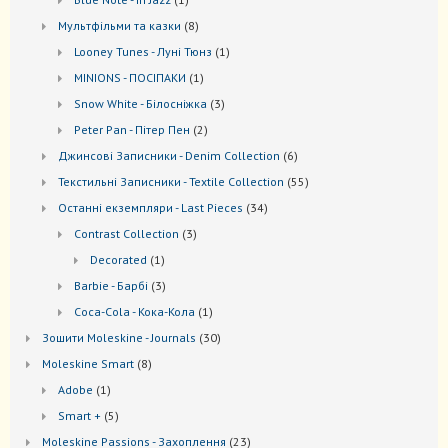
товар
8
Мультфільми та казки
8
товарів
1
Looney Tunes - Луні Тюнз
1
товар
1
MINIONS - ПОСІПАКИ
1
товар
3
Snow White - Білосніжка
3
товари
2
Peter Pan - Пітер Пен
2
товари
6
Джинсові Записники - Denim Collection
6
товарів
55
Текстильні Записники - Textile Collection
55
товарів
34
Останні екземпляри - Last Pieces
34
товари
3
Contrast Collection
3
товари
1
Decorated
1
товар
3
Barbie - Барбі
3
товари
1
Coca-Cola - Кока-Кола
1
товар
30
Зошити Moleskine - Journals
30
товарів
8
Моleskine Smart
8
товарів
1
Adobe
1
товар
5
Smart +
5
товарів
23
Moleskine Passions - Захоплення
23