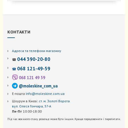
має
кілька
варіантів.
Параметри
можна
вибрати
КОНТАКТИ
на
сторінці
товару
Адреса та телефони магазину
044 390-20-80
☎
068 121-49-59
☎
068 121 49 59
@moleskine_com_ua
Е-пошта
info@moleskine.com.ua
Шоурум в Києві:
ст. м. Золоті Ворота
вул. Олеся Гончара, 37-А
Пн-Пт
10:00-18:00
Під час воєнного стану розклад може бути іншим. Краще передзвонити і перепитати.