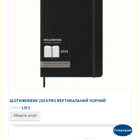
ЩОТИЖНЕВИК 2024 PRO ВЕРТИКАЛЬНИЙ ЧОРНИЙ
Оригінальна
Поточна
1 695
₴
549
₴
ціна:
ціна:
Цей
Оберіть опції
1
549 ₴.
товар
695 ₴.
має
кілька
Розпродаж!
варіантів.