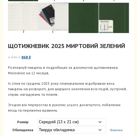
ЩОТИЖНЕВИК 2025 МИРТОВИЙ ЗЕЛЕНИЙ
Оригінальна
Поточна
1 345
₴
868
₴
ціна:
ціна:
Розплануй тиждень в подробицях за допомогою щотижневика
1
868 ₴.
Moleskine на 12 місяців.
345 ₴.
Із січня по грудень 2025 року планувальник відображає весь
тиждень на розвороті, для ширшого охоплення всіх подій, зустрічей,
справ, нагадувань та планів.
Згодом він переростає в рукопис усього досягнутого, побачених
місць та пережитих вражень.
Розмір
Обкладинка
Очистити