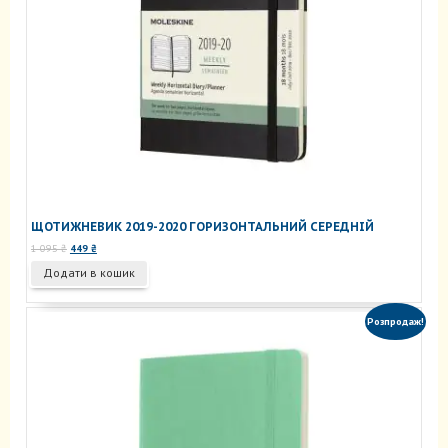
ЩОТИЖНЕВИК 2019-2020 ГОРИЗОНТАЛЬНИЙ СЕРЕДНІЙ
Оригінальна
Поточна
1 095
₴
449
₴
ціна:
ціна:
Додати в кошик
1
449 ₴.
095 ₴.
Розпродаж!