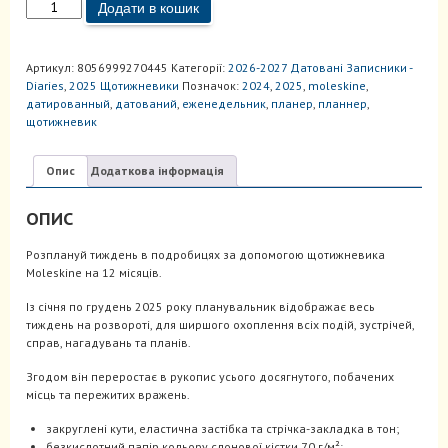
Щотижневик
Додати в кошик
2025
Горизонтальний
Чорний
Артикул:
8056999270445
Категорії:
2026-2027 Датовані Записники -
кількість
Diaries
,
2025 Щотижневики
Позначок:
2024
,
2025
,
moleskine
,
датированный
,
датований
,
еженедельник
,
планер
,
планнер
,
щотижневик
Опис
Додаткова інформація
ОПИС
Розплануй тиждень в подробицях за допомогою щотижневика
Moleskine на 12 місяців.
Із січня по грудень 2025 року планувальник відображає весь
тиждень на розвороті, для ширшого охоплення всіх подій, зустрічей,
справ, нагадувань та планів.
Згодом він переростає в рукопис усього досягнутого, побачених
місць та пережитих вражень.
закруглені кути, еластична застібка та стрічка-закладка в тон;
безкислотний папір кольору слонової кістки 70 г/м²;