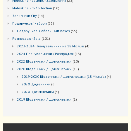
23
Moleskine Passions - Захоплення
23
товари
10
Мoleskine Pro Collection
10
товарів
14
Записники City
14
товарів
55
Подарункові набори
55
товарів
55
Подарункові набори - Gift boxes
55
товарів
101
Розпродаж - Sale
101
товар
4
2023-2024 Планувальники на 18 Місяців
4
товари
13
2024 Планувальники / Розпродаж
13
товарів
10
2022 Щоденники / Щотижневики
10
товарів
15
2020 Щоденники / Щотижневики
15
товарів
4
2019-2020 Щоденники / Щотижневики (18 Місяців)
4
товари
6
2020 Щоденники
6
товарів
5
2020 Щотижневики
5
товарів
1
2019 Щоденники / Щотижневики
1
товар