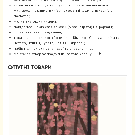
корисна інформація: планування поїздок, часові пояси,
міжнародні одиниці виміру, телефонні коди та тривалість
польотів;
містка внутрішня кишеня;
повідомлення «In case of loss» (в разі втрати) на форзаці;
горизонтальне планування;
тиждень на розвороті (Понеділок, Вівторок, Середа – зліва та
Четвер, П’тниця, Субота, Неділя – зправа);
набір наліпок для організації планувальника;
Moleskine створює продукцію, сертифіковану FSC®.
СУПУТНІ ТОВАРИ