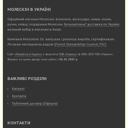
МОЛЕСКІН В УКРАЇНІ
Офіційний магазин Молескін. Блокноти, аксесуари, сумки, чохли,
ручки, олівці, подарунки Молескін.
Безкоштовна* доставка по Україні
,
великий вибір в магазині в Києві.
Компанія Moleskine Srl. випускає і реалізує вироби, сертифіковані
Лісовою наглядовою радою
(Forest Stewardship Council, FSC)
Сайт
«Moleskine в Україні»
є власністю
ТОВ «Нариси»
. © 2006-2025 ТОВ «Нариси».
Вказані на цьому ресурсі ціни дійсні з
01.01.2025 р.
ВАЖЛИВІ РОЗДІЛИ
Каталог
Контакти
Публічний договір (Оферта)
КОНТАКТИ