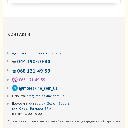
КОНТАКТИ
Адреса та телефони магазину
044 390-20-80
☎
068 121-49-59
☎
068 121 49 59
@moleskine_com_ua
Е-пошта
info@moleskine.com.ua
Шоурум в Києві:
ст. м. Золоті Ворота
вул. Олеся Гончара, 37-А
Пн-Пт
10:00-18:00
Під час воєнного стану розклад може бути іншим. Краще передзвонити і перепитати.