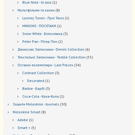
1
Blue Note - In Jazz
1
товар
8
Мультфільми та казки
8
товарів
1
Looney Tunes - Луні Тюнз
1
товар
1
MINIONS - ПОСІПАКИ
1
товар
3
Snow White - Білосніжка
3
товари
2
Peter Pan - Пітер Пен
2
товари
6
Джинсові Записники - Denim Collection
6
товарів
55
Текстильні Записники - Textile Collection
55
товарів
34
Останні екземпляри - Last Pieces
34
товари
3
Contrast Collection
3
товари
1
Decorated
1
товар
3
Barbie - Барбі
3
товари
1
Coca-Cola - Кока-Кола
1
товар
30
Зошити Moleskine - Journals
30
товарів
8
Моleskine Smart
8
товарів
1
Adobe
1
товар
5
Smart +
5
товарів