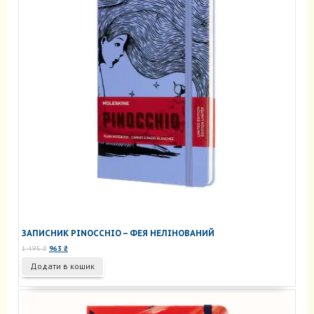
ЗАПИСНИК PINOCCHIO – ФЕЯ НЕЛІНОВАНИЙ
Оригінальна
Поточна
1 495
₴
963
₴
ціна:
ціна:
Додати в кошик
1
963 ₴.
495 ₴.