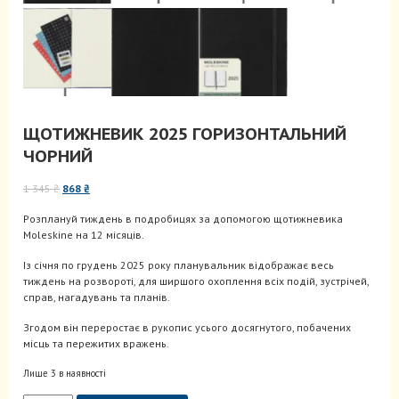
ЩОТИЖНЕВИК 2025 ГОРИЗОНТАЛЬНИЙ
ЧОРНИЙ
Оригінальна
Поточна
1 345
₴
868
₴
ціна:
ціна:
Розплануй тиждень в подробицях за допомогою щотижневика
1
868 ₴.
Moleskine на 12 місяців.
345 ₴.
Із січня по грудень 2025 року планувальник відображає весь
тиждень на розвороті, для ширшого охоплення всіх подій, зустрічей,
справ, нагадувань та планів.
Згодом він переростає в рукопис усього досягнутого, побачених
місць та пережитих вражень.
Лише 3 в наявності