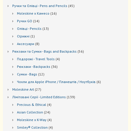
товари
45
Ручки та Олівці - Pens and Pencils
45
товарів
16
Moleskine x Kaweco
16
товарів
14
Ручки GO
14
товарів
13
Oлівці - Pencils
13
товарів
1
Стрижні
1
товар
8
Аксесуари
8
товарів
56
Рюкзаки та Cумки - Bags and Backpacks
56
товарів
4
Подорожі - Travel Tools
4
товари
36
Рюкзаки - Backpacks
36
товарів
12
Сумки - Bags
12
товарів
6
Чохли для Apple iPhone / Планештів / Ноутбуків
6
товарів
27
Moleskine Art
27
товарів
139
Лiмiтовані Серії - Limited Editions
139
товарів
4
Precious & Ethical
4
товари
24
Asian Collection
24
товари
4
Moleskine x K-Way
4
товари
4
Smiley® Collection
4