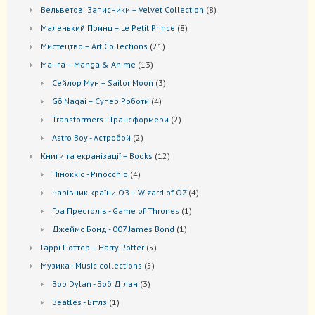
товари
8
Вельветові Записники – Velvet Collection
8
товарів
8
Маленький Принц – Le Petit Prince
8
товарів
21
Мистецтво – Art Collections
21
товар
13
Манґа – Manga & Anime
13
товарів
3
Сейлор Мун – Sailor Moon
3
товари
4
Gō Nagai – Супер Роботи
4
товари
2
Transformers - Трансформери
2
товари
2
Astro Boy - Астробой
2
товари
12
Книги та екранізації – Books
12
товарів
4
Піноккіо - Pinocchio
4
товари
4
Чарівник країни ОЗ – Wizard of OZ
4
товари
1
Гра Престолів - Game of Thrones
1
товар
1
Джеймс Бонд - 007 James Bond
1
товар
5
Гаррі Поттер – Harry Potter
5
товарів
5
Музика - Music collections
5
товарів
3
Bob Dylan - Боб Ділан
3
товари
1
Beatles - Бітлз
1
товар