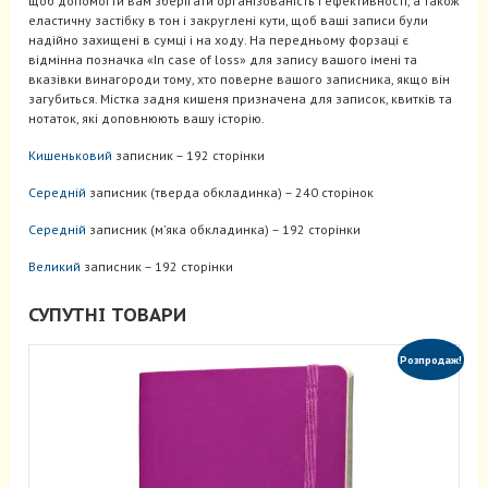
щоб допомогти вам зберігати організованість і ефективності, а також
еластичну застібку в тон і закруглені кути, щоб ваші записи були
надійно захищені в сумці і на ходу. На передньому форзаці є
відмінна позначка «In case of loss» для запису вашого імені та
вказівки винагороди тому, хто поверне вашого записника, якщо він
загубиться. Містка задня кишеня призначена для записок, квитків та
нотаток, які доповнюють вашу історію.
Кишеньковий
записник – 192 сторінки
Середній
записник (тверда обкладинка) – 240 сторінок
Середній
записник (м’яка обкладинка) – 192 сторінки
Великий
записник – 192 сторінки
СУПУТНІ ТОВАРИ
Розпродаж!