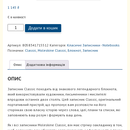
1 145
₴
Є в наявності
Записник
Додати в кошик
Classic
Коричневий
кількість
Артикул:
8058341715512
Категорія:
Kласичні Записники - Notebooks
Позначки:
Classic
,
Moleskine Classic
,
Блокнот
,
Записник
Опис
Додаткова інформація
ОПИС
Записник Classic походить від знакового легендарного блокнота,
який використовували художники, письменники і мислителі
впродовж останніх двох століть. Цей записник Classic, оригінальний
портативний пристрій, що пропонує вам розповісти на його
сторінках свою власну історію через слова, ідеї, плани та списки, які
заповнюють ваш розум і формують ваш день.
Як і всі записники Moleskine Classic, він має стрічку-закладинку в тон,