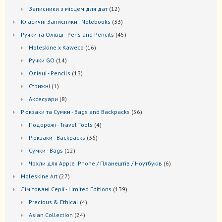
товари
12
Записники з місцем для дат
12
товарів
33
Kласичні Записники - Notebooks
33
товари
45
Ручки та Олівці - Pens and Pencils
45
товарів
16
Moleskine x Kaweco
16
товарів
14
Ручки GO
14
товарів
13
Oлівці - Pencils
13
товарів
1
Стрижні
1
товар
8
Аксесуари
8
товарів
56
Рюкзаки та Cумки - Bags and Backpacks
56
товарів
4
Подорожі - Travel Tools
4
товари
36
Рюкзаки - Backpacks
36
товарів
12
Сумки - Bags
12
товарів
6
Чохли для Apple iPhone / Планештів / Ноутбуків
6
товарів
27
Moleskine Art
27
товарів
139
Лiмiтовані Серії - Limited Editions
139
товарів
4
Precious & Ethical
4
товари
24
Asian Collection
24