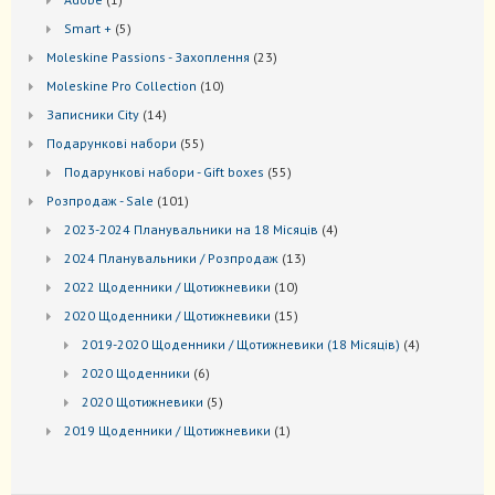
товар
5
Smart +
5
товарів
23
Moleskine Passions - Захоплення
23
товари
10
Мoleskine Pro Collection
10
товарів
14
Записники City
14
товарів
55
Подарункові набори
55
товарів
55
Подарункові набори - Gift boxes
55
товарів
101
Розпродаж - Sale
101
товар
4
2023-2024 Планувальники на 18 Місяців
4
товари
13
2024 Планувальники / Розпродаж
13
товарів
10
2022 Щоденники / Щотижневики
10
товарів
15
2020 Щоденники / Щотижневики
15
товарів
4
2019-2020 Щоденники / Щотижневики (18 Місяців)
4
товари
6
2020 Щоденники
6
товарів
5
2020 Щотижневики
5
товарів
1
2019 Щоденники / Щотижневики
1
товар