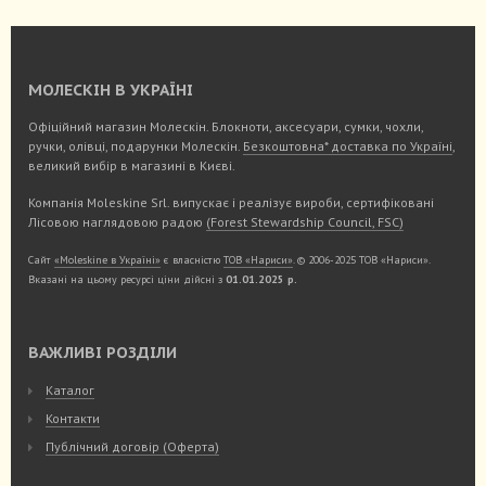
МОЛЕСКІН В УКРАЇНІ
Офіційний магазин Молескін. Блокноти, аксесуари, сумки, чохли,
ручки, олівці, подарунки Молескін.
Безкоштовна* доставка по Україні
,
великий вибір в магазині в Києві.
Компанія Moleskine Srl. випускає і реалізує вироби, сертифіковані
Лісовою наглядовою радою
(Forest Stewardship Council, FSC)
Сайт
«Moleskine в Україні»
є власністю
ТОВ «Нариси»
. © 2006-2025 ТОВ «Нариси».
Вказані на цьому ресурсі ціни дійсні з
01.01.2025 р.
ВАЖЛИВІ РОЗДІЛИ
Каталог
Контакти
Публічний договір (Оферта)