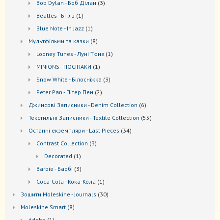
3
Bob Dylan - Боб Ділан
3
товари
1
Beatles - Бітлз
1
товар
1
Blue Note - In Jazz
1
товар
8
Мультфільми та казки
8
товарів
1
Looney Tunes - Луні Тюнз
1
товар
1
MINIONS - ПОСІПАКИ
1
товар
3
Snow White - Білосніжка
3
товари
2
Peter Pan - Пітер Пен
2
товари
6
Джинсові Записники - Denim Collection
6
товарів
55
Текстильні Записники - Textile Collection
55
товарів
34
Останні екземпляри - Last Pieces
34
товари
3
Contrast Collection
3
товари
1
Decorated
1
товар
3
Barbie - Барбі
3
товари
1
Coca-Cola - Кока-Кола
1
товар
30
Зошити Moleskine - Journals
30
товарів
8
Моleskine Smart
8
товарів
1
Adobe
1