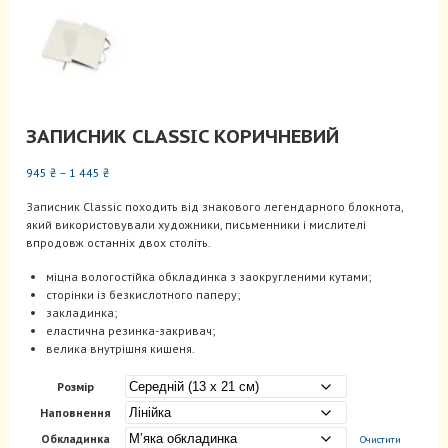
ЗАПИСНИК CLASSIC КОРИЧНЕВИЙ
Діапазон
945
₴
–
1 445
₴
цін:
Записник Classic походить від знакового легендарного блокнота,
від
який використовували художники, письменники і мислителі
945 ₴
впродовж останніх двох століть.
до
1
міцна вологостійка обкладинка з заокругленими кутами;
445 ₴
сторінки із безкислотного паперу;
закладинка;
еластична резинка-закривач;
велика внутрішня кишеня.
Розмір
Наповнення
Обкладинка
Очистити