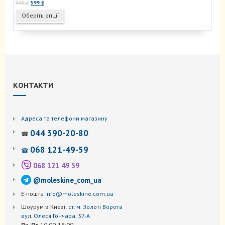
Оригінальна
Поточна
945
₴
599
₴
ціна:
ціна:
Цей
Оберіть опції
945 ₴.
599 ₴.
товар
має
кілька
варіантів.
Параметри
можна
вибрати
КОНТАКТИ
на
сторінці
товару
Адреса та телефони магазину
044 390-20-80
☎
068 121-49-59
☎
068 121 49 59
@moleskine_com_ua
Е-пошта
info@moleskine.com.ua
Шоурум в Києві:
ст. м. Золоті Ворота
вул. Олеся Гончара, 37-А
Пн-Пт
10:00-18:00