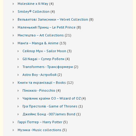
товари
4
Moleskine x K-Way
4
товари
4
Smiley® Collection
4
товари
8
Вельветові Записники – Velvet Collection
8
товарів
8
Маленький Принц – Le Petit Prince
8
товарів
21
Мистецтво – Art Collections
21
товар
13
Манґа – Manga & Anime
13
товарів
3
Сейлор Мун – Sailor Moon
3
товари
4
Gō Nagai – Супер Роботи
4
товари
2
Transformers - Трансформери
2
товари
2
Astro Boy - Астробой
2
товари
12
Книги та екранізації – Books
12
товарів
4
Піноккіо - Pinocchio
4
товари
4
Чарівник країни ОЗ – Wizard of OZ
4
товари
1
Гра Престолів - Game of Thrones
1
товар
1
Джеймс Бонд - 007 James Bond
1
товар
5
Гаррі Поттер – Harry Potter
5
товарів
5
Музика - Music collections
5
товарів