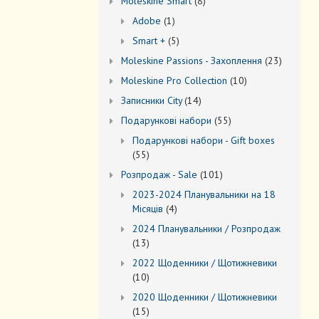
8
Моleskine Smart
8
товарів
1
Adobe
1
товар
5
Smart +
5
товарів
23
Moleskine Passions - Захоплення
23
товари
10
Мoleskine Pro Collection
10
товарів
14
Записники City
14
товарів
55
Подарункові набори
55
товарів
Подарункові набори - Gift boxes
55
55
товарів
101
Розпродаж - Sale
101
товар
2023-2024 Планувальники на 18
4
Місяців
4
товари
2024 Планувальники / Розпродаж
13
13
товарів
2022 Щоденники / Щотижневики
10
10
товарів
2020 Щоденники / Щотижневики
15
15