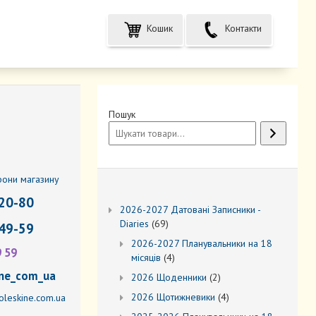
Кошик
Контакти
Пошук
фони магазину
20-80
2026-2027 Датовані Записники -
69
Diaries
69
49-59
товарів
2026-2027 Планувальники на 18
9 59
4
місяців
4
товари
ne_com_ua
2
2026 Щоденники
2
товари
4
2026 Щотижневики
4
leskine.com.ua
товари