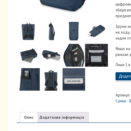
цифрови
зберігат
предмет
Зручні к
на ходу,
задня ст
Якщо на 
рюкзак у
Лише 1 в
Рюкзак
Додат
Metro
Rolltop
Сапфір
Артикул:
кількість
Cумки - 
Опис
Додаткова інформація