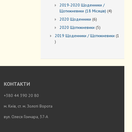
товарів
2019-2020 Щоденники /
4
Щотижневики (18 Місяців)
4
товари
6
2020 Щоденники
6
товарів
5
2020 Щотижневики
5
товарів
2019 Щоденники / Щотижневики
1
1
товар
КОНТАКТИ
+380 44 390 20 80
м. Київ, ст. м. Золоті Ворота
вул. Олеся Гончара, 37-А