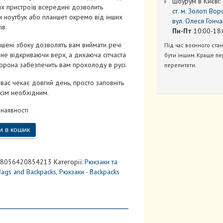
Шоурум в Києві:
х пристроїв всередині дозволить
ст. м. Золоті Вор
и ноутбук або планшет окремо від інших
вул. Олеся Гонча
ів.
Пн-Пт
10:00-18:
ишені збоку дозволять вам виймати речі
Під час воєнного ста
 не відкриваючи верх, а дихаюча сітчаста
бути іншим. Краще пе
орона забезпечить вам прохолоду в русі.
перепитати.
вас чекає довгий день, просто заповніть
сім необхідним.
 наявності
и в кошик
8056420854213
Категорії:
Рюкзаки та
Bags and Backpacks
,
Рюкзаки - Backpacks