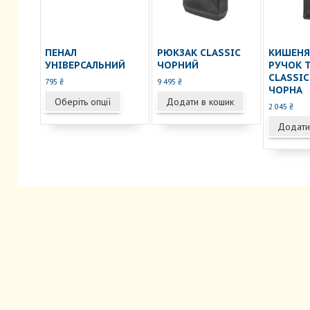
ПЕНАЛ
РЮКЗАК CLASSIC
КИШЕНЯ
УНІВЕРСАЛЬНИЙ
ЧОРНИЙ
РУЧОК Т
CLASSIC
795
₴
9 495
₴
ЧОРНА
Цей
Оберіть опції
Додати в кошик
2 045
₴
товар
має
Додати
кілька
варіантів.
Параметри
можна
вибрати
на
сторінці
товару