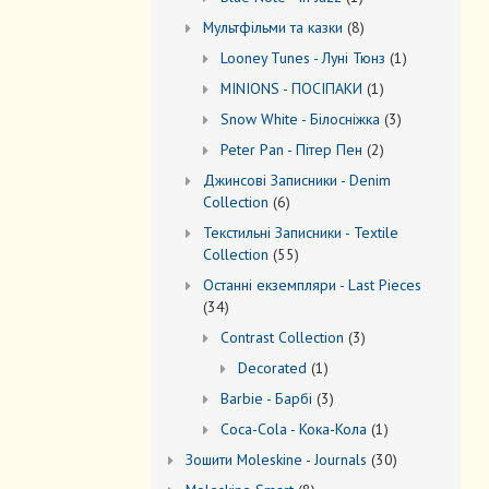
товар
8
Мультфільми та казки
8
товарів
1
Looney Tunes - Луні Тюнз
1
товар
1
MINIONS - ПОСІПАКИ
1
товар
3
Snow White - Білосніжка
3
товари
2
Peter Pan - Пітер Пен
2
товари
Джинсові Записники - Denim
6
Collection
6
товарів
Текстильні Записники - Textile
55
Collection
55
товарів
Останні екземпляри - Last Pieces
34
34
товари
3
Contrast Collection
3
товари
1
Decorated
1
товар
3
Barbie - Барбі
3
товари
1
Coca-Cola - Кока-Кола
1
товар
30
Зошити Moleskine - Journals
30
товарів