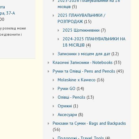
2025-2026 Планувальники на 18
5
місяців
5
ота
товарів
ра, 37-А
2025 ПЛАНУВАЛЬНИКИ /
00
15
РОЗПРОДАЖ
15
товарів
ну розклад може
7
2025 Щотижневики
7
редзвонити і
товарів
2024-2025 ПЛАНУВАЛЬНИКИ НА
4
18 МІСЯЦІВ
4
товари
12
Записники з місцем для дат
12
товарів
33
Kласичні Записники - Notebooks
33
товари
45
Ручки та Олівці - Pens and Pencils
45
товарів
16
Moleskine x Kaweco
16
товарів
14
Ручки GO
14
товарів
13
Oлівці - Pencils
13
товарів
1
Стрижні
1
товар
8
Аксесуари
8
товарів
Рюкзаки та Cумки - Bags and Backpacks
56
56
товарів
4
Подорожі - Travel Tools
4