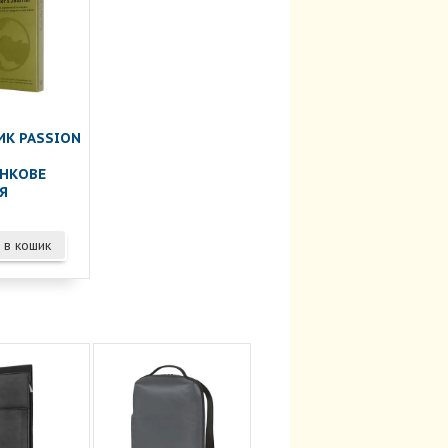
ИК PASSION
И
НКОВЕ
Я
 в кошик