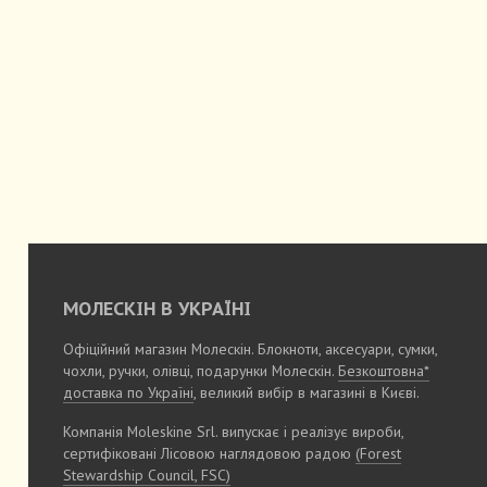
МОЛЕСКІН В УКРАЇНІ
Офіційний магазин Молескін. Блокноти, аксесуари, сумки,
чохли, ручки, олівці, подарунки Молескін.
Безкоштовна*
доставка по Україні
, великий вибір в магазині в Києві.
Компанія Moleskine Srl. випускає і реалізує вироби,
сертифіковані Лісовою наглядовою радою
(Forest
Stewardship Council, FSC)