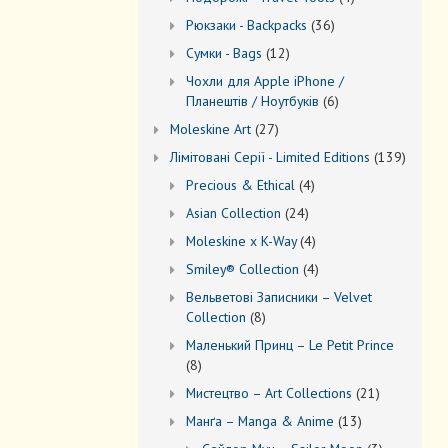
товари
36
Рюкзаки - Backpacks
36
товарів
12
Сумки - Bags
12
товарів
Чохли для Apple iPhone /
6
Планештів / Ноутбуків
6
товарів
27
Moleskine Art
27
товарів
139
Лiмiтовані Серії - Limited Editions
139
товарів
4
Precious & Ethical
4
товари
24
Asian Collection
24
товари
4
Moleskine x K-Way
4
товари
4
Smiley® Collection
4
товари
Вельветові Записники – Velvet
8
Collection
8
товарів
Маленький Принц – Le Petit Prince
8
8
товарів
21
Мистецтво – Art Collections
21
товар
13
Манґа – Manga & Anime
13
товарів