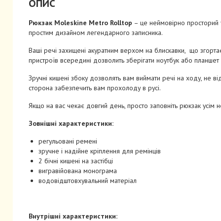
ОПИС
Рюкзак Moleskine Metro Rolltop
– це неймовірно просторий у
простим дизайном легендарного записника.
Ваші речі захищені акуратним верхом на блискавки, що згорта
пристроїв всередині дозволить зберігати ноутбук або планшет
Зручні кишені збоку дозволять вам виймати речі на ходу, не в
сторона забезпечить вам прохолоду в русі.
Якщо на вас чекає довгий день, просто заповніть рюкзак усім 
Зовнішні характеристики:
регульовані ремені
зручне і надійне кріплення для ремінців
2 бічні кишені на застібці
вигравійована монограма
водовідштовхувальний матеріал
Внутрішні характеристики: