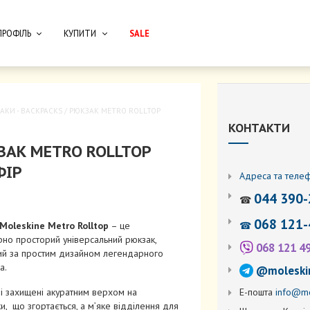
ПРОФІЛЬ
КУПИТИ
SALE
АКИ - BACKPACKS
/ РЮКЗАК METRO ROLLTOP
КОНТАКТИ
ЗАК METRO ROLLTOP
ФІР
Адреса та теле
044 390-
☎
068 121-
☎
Moleskine Metro Rolltop
– це
рно просторий універсальний рюкзак,
068 121 4
ий за простим дизайном легендарного
а.
@moleski
Е-пошта
info@mo
і захищені акуратним верхом на
и, що згортається, а м’яке відділення для