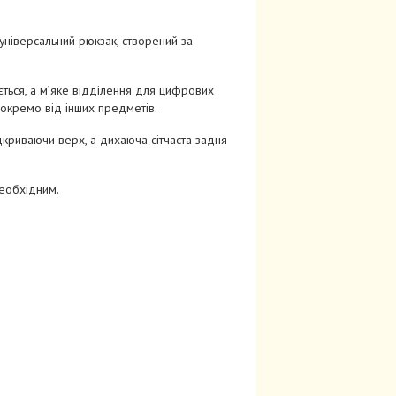
ніверсальний рюкзак, створений за
ється, а м’яке відділення для цифрових
 окремо від інших предметів.
ідкриваючи верх, а дихаюча сітчаста задня
необхідним.