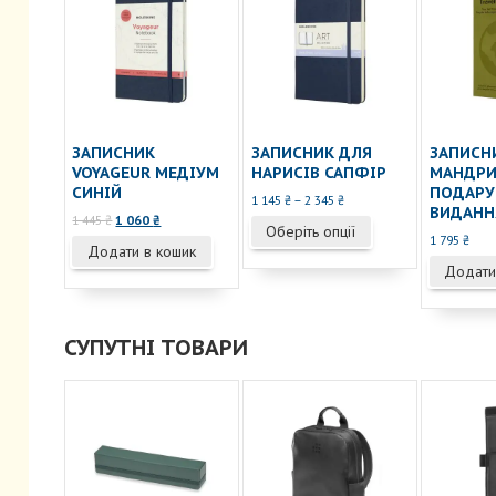
ЗАПИСНИК
ЗАПИСНИК ДЛЯ
ЗАПИСН
VOYAGEUR МЕДІУМ
НАРИСІВ САПФІР
МАНДР
СИНІЙ
ПОДАРУ
Діапазон
1 145
₴
–
2 345
₴
ВИДАНН
цін:
Оригінальна
Поточна
1 445
₴
1 060
₴
Цей
Оберіть опції
від
ціна:
ціна:
1 795
₴
товар
Додати в кошик
1
1
1
має
Додати
145 ₴
445 ₴.
060 ₴.
кілька
до
2
варіантів.
345 ₴
Параметри
СУПУТНІ ТОВАРИ
можна
вибрати
на
сторінці
товару