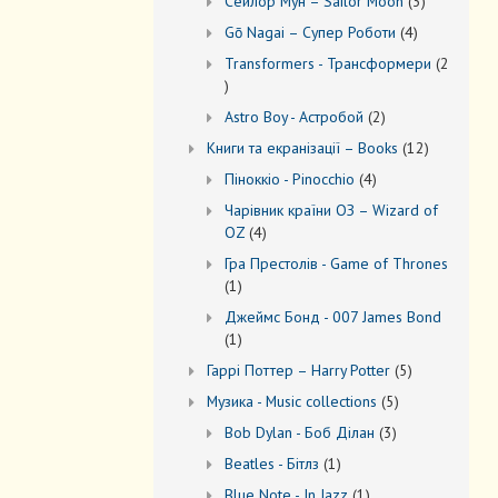
3
Сейлор Мун – Sailor Moon
3
товари
4
Gō Nagai – Супер Роботи
4
товари
Transformers - Трансформери
2
2
товари
2
Astro Boy - Астробой
2
товари
12
Книги та екранізації – Books
12
товарів
4
Піноккіо - Pinocchio
4
товари
Чарівник країни ОЗ – Wizard of
4
OZ
4
товари
Гра Престолів - Game of Thrones
1
1
товар
Джеймс Бонд - 007 James Bond
1
1
товар
5
Гаррі Поттер – Harry Potter
5
товарів
5
Музика - Music collections
5
товарів
3
Bob Dylan - Боб Ділан
3
товари
1
Beatles - Бітлз
1
товар
1
Blue Note - In Jazz
1