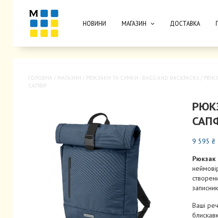
НОВИНИ
МАГАЗИН
ДОСТАВКА
ГОЛОВНА
/
МАГАЗИН
/
РЮКЗАКИ ТА CУМКИ - BAGS AND BACKPACKS
/
РЮКЗ
САПФІР
РЮК
САП
9 595
₴
Рюкзак 
неймові
створен
записник
Ваші реч
блискавк