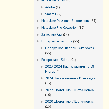
8
Моleskine Smart
8
товарів
1
Adobe
1
товар
5
Smart +
5
товарів
23
Moleskine Passions - Захоплення
23
товари
10
Мoleskine Pro Collection
10
товарів
14
Записники City
14
товарів
55
Подарункові набори
55
товарів
Подарункові набори - Gift boxes
55
55
товарів
101
Розпродаж - Sale
101
товар
2023-2024 Планувальники на 18
4
Місяців
4
товари
2024 Планувальники / Розпродаж
13
13
товарів
2022 Щоденники / Щотижневики
10
10
товарів
2020 Щоденники / Щотижневики
15
15