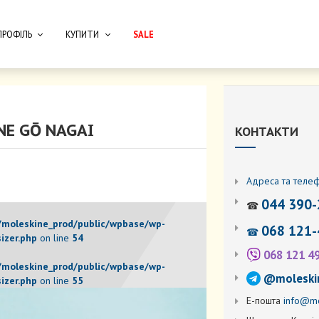
ПРОФІЛЬ
КУПИТИ
SALE
NE GŌ NAGAI
КОНТАКТИ
Адреса та теле
044 390-
☎
moleskine_prod/public/wpbase/wp-
068 121-
☎
izer.php
on line
54
068 121 4
moleskine_prod/public/wpbase/wp-
@moleski
izer.php
on line
55
Е-пошта
info@mo