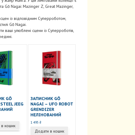
у жанр манга. У цій лімітованій колекції є
а Gō Nagai: Mazinger Z, Great Mazinger,
сцен із відповідним Суперроботом,
тилі Gō Nagai.
ти ваші улюблені сцени із Суперроботів,
редині.
ИК GŌ
ЗАПИСНИК GŌ
 STEEL JEEG
NAGAI – UFO ROBOT
ВАНИЙ
GRENDIZER
НЕЛІНОВАНИЙ
1 495
₴
 в кошик
Додати в кошик