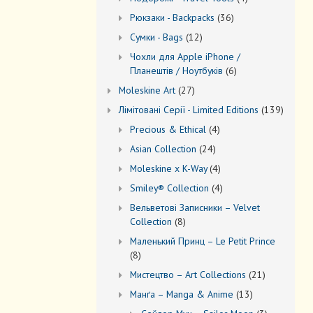
товари
36
Рюкзаки - Backpacks
36
товарів
12
Сумки - Bags
12
товарів
Чохли для Apple iPhone /
6
Планештів / Ноутбуків
6
товарів
27
Moleskine Art
27
товарів
139
Лiмiтовані Серії - Limited Editions
139
товарів
4
Precious & Ethical
4
товари
24
Asian Collection
24
товари
4
Moleskine x K-Way
4
товари
4
Smiley® Collection
4
товари
Вельветові Записники – Velvet
8
Collection
8
товарів
Маленький Принц – Le Petit Prince
8
8
товарів
21
Мистецтво – Art Collections
21
товар
13
Манґа – Manga & Anime
13
товарів