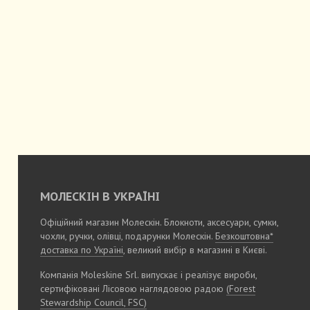
МОЛЕСКІН В УКРАЇНІ
Офіційний магазин Молескін. Блокноти, аксесуари, сумки,
чохли, ручки, олівці, подарунки Молескін.
Безкоштовна*
доставка по Україні
, великий вибір в магазині в Києві.
Компанія Moleskine Srl. випускає і реалізує вироби,
сертифіковані Лісовою наглядовою радою
(Forest
Stewardship Council, FSC)