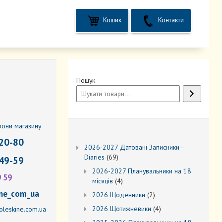
Кошик
Контакти
Пошук
фони магазину
20-80
2026-2027 Датовані Записники -
69
Diaries
69
49-59
товарів
2026-2027 Планувальники на 18
9 59
4
місяців
4
товари
ne_com_ua
2
2026 Щоденники
2
товари
4
2026 Щотижневики
4
leskine.com.ua
товари