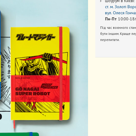
Шоурум в Києві:
ст. м. Золоті Вор
вул. Олеся Гонча
Пн-Пт
10:00-18:
Під час воєнного ста
бути іншим. Краще пе
перепитати.