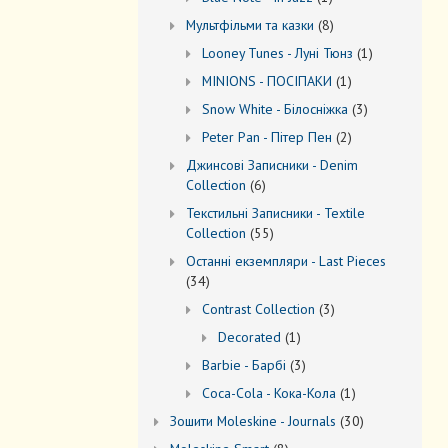
товар
8
Мультфільми та казки
8
товарів
1
Looney Tunes - Луні Тюнз
1
товар
1
MINIONS - ПОСІПАКИ
1
товар
3
Snow White - Білосніжка
3
товари
2
Peter Pan - Пітер Пен
2
товари
Джинсові Записники - Denim
6
Collection
6
товарів
Текстильні Записники - Textile
55
Collection
55
товарів
Останні екземпляри - Last Pieces
34
34
товари
3
Contrast Collection
3
товари
1
Decorated
1
товар
3
Barbie - Барбі
3
товари
1
Coca-Cola - Кока-Кола
1
товар
30
Зошити Moleskine - Journals
30
товарів