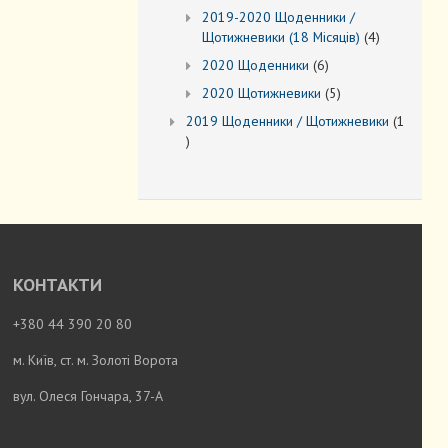
товарів
2019-2020 Щоденники /
4
Щотижневики (18 Місяців)
4
товари
6
2020 Щоденники
6
товарів
5
2020 Щотижневики
5
товарів
2019 Щоденники / Щотижневики
1
1
товар
КОНТАКТИ
+380 44 390 20 80
м. Київ, ст. м. Золоті Ворота
вул. Олеся Гончара, 37-А