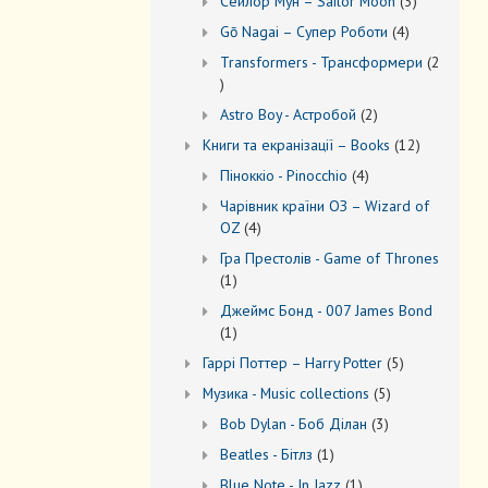
3
Сейлор Мун – Sailor Moon
3
товари
4
Gō Nagai – Супер Роботи
4
товари
Transformers - Трансформери
2
2
товари
2
Astro Boy - Астробой
2
товари
12
Книги та екранізації – Books
12
товарів
4
Піноккіо - Pinocchio
4
товари
Чарівник країни ОЗ – Wizard of
4
OZ
4
товари
Гра Престолів - Game of Thrones
1
1
товар
Джеймс Бонд - 007 James Bond
1
1
товар
5
Гаррі Поттер – Harry Potter
5
товарів
5
Музика - Music collections
5
товарів
3
Bob Dylan - Боб Ділан
3
товари
1
Beatles - Бітлз
1
товар
1
Blue Note - In Jazz
1