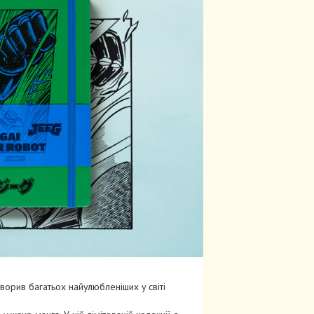
ворив багатьох найулюбленіших у світі