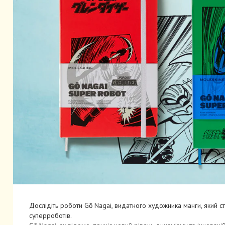
Дослідіть роботи Gō Nagai, видатного художника манги, який ст
суперроботів.