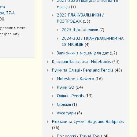
2025-2026 Планувальники на 18
5
місяців
5
ота
товарів
ра, 37-А
2025 ПЛАНУВАЛЬНИКИ /
00
15
РОЗПРОДАЖ
15
товарів
ну розклад може
7
2025 Щотижневики
7
редзвонити і
товарів
2024-2025 ПЛАНУВАЛЬНИКИ НА
4
18 МІСЯЦІВ
4
товари
12
Записники з місцем для дат
12
товарів
33
Kласичні Записники - Notebooks
33
товари
45
Ручки та Олівці - Pens and Pencils
45
товарів
16
Moleskine x Kaweco
16
товарів
14
Ручки GO
14
товарів
13
Oлівці - Pencils
13
товарів
1
Стрижні
1
товар
8
Аксесуари
8
товарів
Рюкзаки та Cумки - Bags and Backpacks
56
56
товарів
4
Подорожі - Travel Tools
4