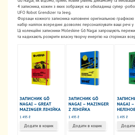
Gō Nagai, як відомо, приніс новий рівень динамізму та інновацій 
4 записника, кожен з яких зображує на обкладинці супер -робот
UFO Robot Grendizer та Jeeg.
Форзаци кожного записника наповнені оригінальною графікою 
набір наліпок всередині дозволяє персоналізувати ваші речі у с
Ці колекційні записники Moleskine Gō Nagai запрошують пережи
та надихають розкрити власну творчу енергію на сторінках все
ЗАПИСНИК GŌ
ЗАПИСНИК GŌ
ЗАПИСН
NAGAI – GREAT
NAGAI – MAZINGER
NAGAI –
MAZINGER ЛІНІЙКА
Z ЛІНІЙКА
НЕЛІНО
1 495
₴
1 495
₴
1 495
₴
Додати в кошик
Додати в кошик
Додати