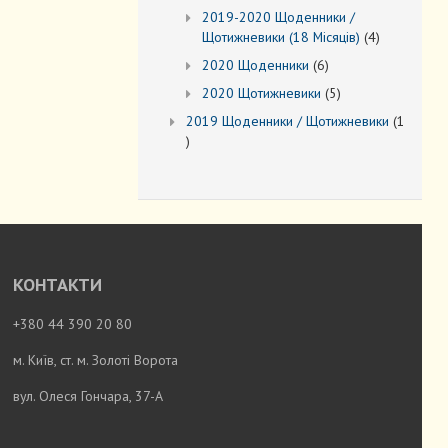
товарів
2019-2020 Щоденники /
4
Щотижневики (18 Місяців)
4
товари
6
2020 Щоденники
6
товарів
5
2020 Щотижневики
5
товарів
2019 Щоденники / Щотижневики
1
1
товар
КОНТАКТИ
+380 44 390 20 80
м. Київ, ст. м. Золоті Ворота
вул. Олеся Гончара, 37-А