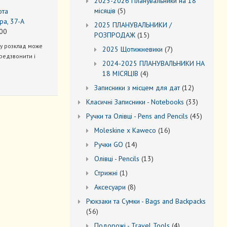
2025-2026 Планувальники на 18
5
місяців
5
ота
товарів
ра, 37-А
2025 ПЛАНУВАЛЬНИКИ /
00
15
РОЗПРОДАЖ
15
товарів
ну розклад може
7
2025 Щотижневики
7
редзвонити і
товарів
2024-2025 ПЛАНУВАЛЬНИКИ НА
4
18 МІСЯЦІВ
4
товари
12
Записники з місцем для дат
12
товарів
33
Kласичні Записники - Notebooks
33
товари
45
Ручки та Олівці - Pens and Pencils
45
товарів
16
Moleskine x Kaweco
16
товарів
14
Ручки GO
14
товарів
13
Oлівці - Pencils
13
товарів
1
Стрижні
1
товар
8
Аксесуари
8
товарів
Рюкзаки та Cумки - Bags and Backpacks
56
56
товарів
4
Подорожі - Travel Tools
4