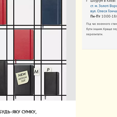
Шоурум в Києві:
ст. м. Золоті Вор
вул. Олеся Гонча
Пн-Пт
10:00-18:
Під час воєнного ста
бути іншим. Краще пе
перепитати.
УДЬ-ЯКУ СУМКУ,