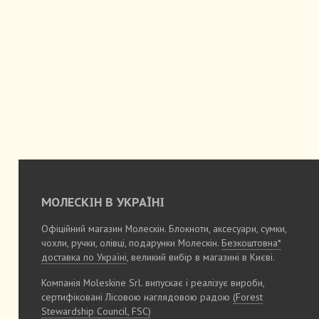
МОЛЕСКІН В УКРАЇНІ
Офіційний магазин Молескін. Блокноти, аксесуари, сумки,
чохли, ручки, олівці, подарунки Молескін.
Безкоштовна*
доставка по Україні
, великий вибір в магазині в Києві.
Компанія Moleskine Srl. випускає і реалізує вироби,
сертифіковані Лісовою наглядовою радою
(Forest
Stewardship Council, FSC)