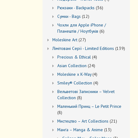
товари
36
Рюкзаки - Backpacks
36
товарів
12
Сумки - Bags
12
товарів
Чохли для Apple iPhone /
6
Планештів / Ноутбуків
6
товарів
27
Moleskine Art
27
товарів
139
Лiмiтовані Серії - Limited Editions
139
товарів
4
Precious & Ethical
4
товари
24
Asian Collection
24
товари
4
Moleskine x K-Way
4
товари
4
Smiley® Collection
4
товари
Вельветові Записники – Velvet
8
Collection
8
товарів
Маленький Принц – Le Petit Prince
8
8
товарів
21
Мистецтво – Art Collections
21
товар
13
Манґа – Manga & Anime
13
товарів