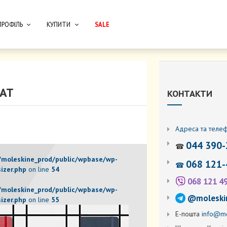
ПРОФІЛЬ
КУПИТИ
SALE
АТ
КОНТАКТИ
Адреса та теле
044 390-
☎
moleskine_prod/public/wpbase/wp-
068 121-
☎
izer.php
on line
54
068 121 4
moleskine_prod/public/wpbase/wp-
@moleski
izer.php
on line
55
Е-пошта
info@mo