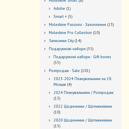
8
Моleskine Smart
8
товарів
1
Adobe
1
товар
5
Smart +
5
товарів
23
Moleskine Passions - Захоплення
23
товари
10
Мoleskine Pro Collection
10
товарів
14
Записники City
14
товарів
55
Подарункові набори
55
товарів
Подарункові набори - Gift boxes
55
55
товарів
101
Розпродаж - Sale
101
товар
2023-2024 Планувальники на 18
4
Місяців
4
товари
2024 Планувальники / Розпродаж
13
13
товарів
2022 Щоденники / Щотижневики
10
10
товарів
2020 Щоденники / Щотижневики
15
15