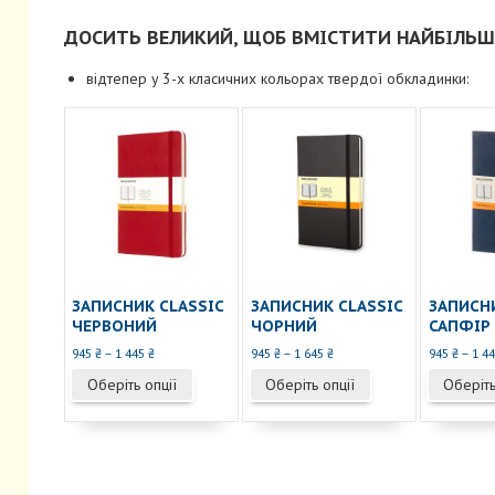
ДОСИТЬ ВЕЛИКИЙ, ЩОБ ВМІСТИТИ НАЙБІЛЬШІ
відтепер у 3-х класичних кольорах твердої обкладинки:
ЗАПИСНИК CLASSIC
ЗАПИСНИК CLASSIC
ЗАПИСНИ
ЧЕРВОНИЙ
ЧОРНИЙ
САПФІР
Діапазон
Діапазон
945
₴
–
1 445
₴
945
₴
–
1 645
₴
945
₴
–
1 4
цін:
цін:
Цей
Цей
Оберіть опції
Оберіть опції
Оберіть
від
від
товар
товар
945 ₴
945 ₴
має
має
до
до
кілька
кілька
1
1
445 ₴
645 ₴
варіантів.
варіантів.
Параметри
Параметри