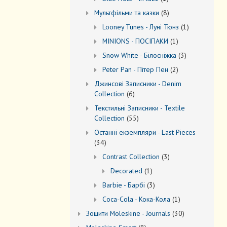
товар
8
Мультфільми та казки
8
товарів
1
Looney Tunes - Луні Тюнз
1
товар
1
MINIONS - ПОСІПАКИ
1
товар
3
Snow White - Білосніжка
3
товари
2
Peter Pan - Пітер Пен
2
товари
Джинсові Записники - Denim
6
Collection
6
товарів
Текстильні Записники - Textile
55
Collection
55
товарів
Останні екземпляри - Last Pieces
34
34
товари
3
Contrast Collection
3
товари
1
Decorated
1
товар
3
Barbie - Барбі
3
товари
1
Coca-Cola - Кока-Кола
1
товар
30
Зошити Moleskine - Journals
30
товарів