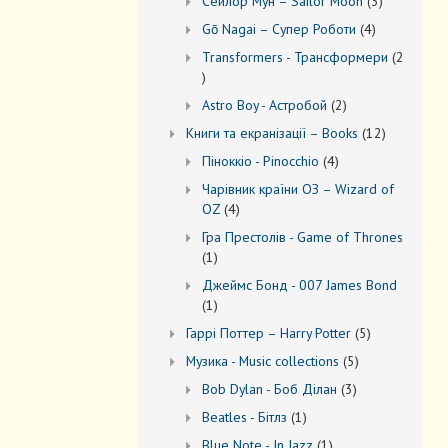
3
Сейлор Мун – Sailor Moon
3
товари
4
Gō Nagai – Супер Роботи
4
товари
Transformers - Трансформери
2
2
товари
2
Astro Boy - Астробой
2
товари
12
Книги та екранізації – Books
12
товарів
4
Піноккіо - Pinocchio
4
товари
Чарівник країни ОЗ – Wizard of
4
OZ
4
товари
Гра Престолів - Game of Thrones
1
1
товар
Джеймс Бонд - 007 James Bond
1
1
товар
5
Гаррі Поттер – Harry Potter
5
товарів
5
Музика - Music collections
5
товарів
3
Bob Dylan - Боб Ділан
3
товари
1
Beatles - Бітлз
1
товар
1
Blue Note - In Jazz
1