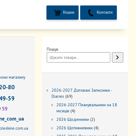
Кошик
Контакти
Пошук
фони магазину
20-80
2026-2027 Датовані Записники -
69
Diaries
69
49-59
товарів
2026-2027 Планувальники на 18
9 59
4
місяців
4
товари
ne_com_ua
2
2026 Щоденники
2
товари
4
2026 Щотижневики
4
leskine.com.ua
товари