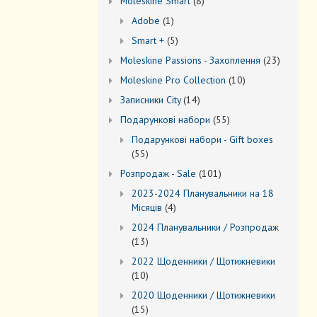
8
Моleskine Smart
8
товарів
1
Adobe
1
товар
5
Smart +
5
товарів
23
Moleskine Passions - Захоплення
23
товари
10
Мoleskine Pro Collection
10
товарів
14
Записники City
14
товарів
55
Подарункові набори
55
товарів
Подарункові набори - Gift boxes
55
55
товарів
101
Розпродаж - Sale
101
товар
2023-2024 Планувальники на 18
4
Місяців
4
товари
2024 Планувальники / Розпродаж
13
13
товарів
2022 Щоденники / Щотижневики
10
10
товарів
2020 Щоденники / Щотижневики
15
15