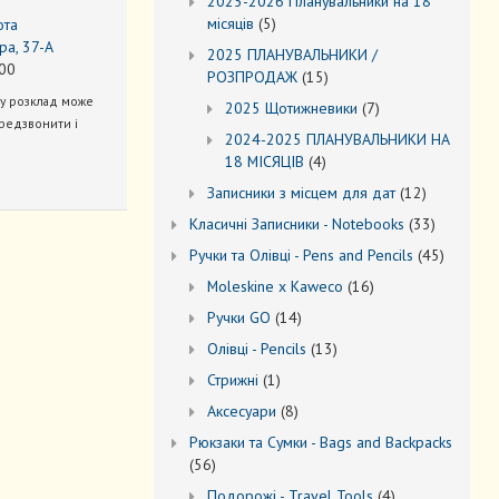
2025-2026 Планувальники на 18
5
місяців
5
ота
товарів
ра, 37-А
2025 ПЛАНУВАЛЬНИКИ /
00
15
РОЗПРОДАЖ
15
товарів
ну розклад може
7
2025 Щотижневики
7
редзвонити і
товарів
2024-2025 ПЛАНУВАЛЬНИКИ НА
4
18 МІСЯЦІВ
4
товари
12
Записники з місцем для дат
12
товарів
33
Kласичні Записники - Notebooks
33
товари
45
Ручки та Олівці - Pens and Pencils
45
товарів
16
Moleskine x Kaweco
16
товарів
14
Ручки GO
14
товарів
13
Oлівці - Pencils
13
товарів
1
Стрижні
1
товар
8
Аксесуари
8
товарів
Рюкзаки та Cумки - Bags and Backpacks
56
56
товарів
4
Подорожі - Travel Tools
4