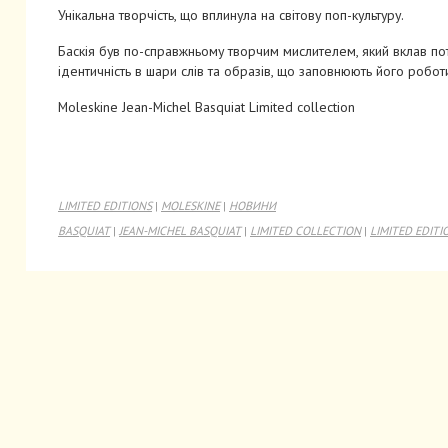
Унікальна творчість, що вплинула на світову поп-культуру.
Баскія був по-справжньому творчим мислителем, який вклав пот
ідентичність в шари слів та образів, що заповнюють його робот
Moleskine Jean-Michel Basquiat Limited collection
LIMITED EDITIONS
|
MOLESKINE
|
НОВИНИ
BASQUIAT
|
JEAN-MICHEL BASQUIAT
|
LIMITED COLLECTION
|
LIMITED EDITI