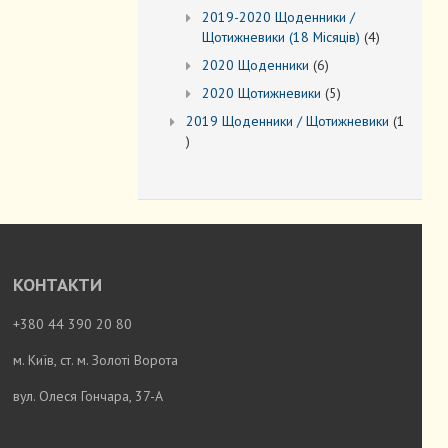
товарів
2019-2020 Щоденники /
4
Щотижневики (18 Місяців)
4
товари
6
2020 Щоденники
6
товарів
5
2020 Щотижневики
5
товарів
2019 Щоденники / Щотижневики
1
1
товар
КОНТАКТИ
+380 44 390 20 80
м. Київ, ст. м. Золоті Ворота
вул. Олеся Гончара, 37-А