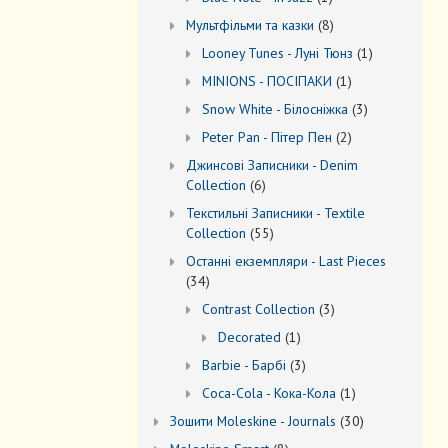
товар
8
Мультфільми та казки
8
товарів
1
Looney Tunes - Луні Тюнз
1
товар
1
MINIONS - ПОСІПАКИ
1
товар
3
Snow White - Білосніжка
3
товари
2
Peter Pan - Пітер Пен
2
товари
Джинсові Записники - Denim
6
Collection
6
товарів
Текстильні Записники - Textile
55
Collection
55
товарів
Останні екземпляри - Last Pieces
34
34
товари
3
Contrast Collection
3
товари
1
Decorated
1
товар
3
Barbie - Барбі
3
товари
1
Coca-Cola - Кока-Кола
1
товар
30
Зошити Moleskine - Journals
30
товарів