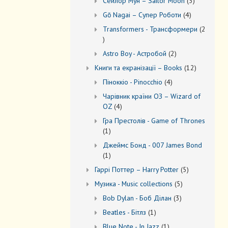
3
Сейлор Мун – Sailor Moon
3
товари
4
Gō Nagai – Супер Роботи
4
товари
Transformers - Трансформери
2
2
товари
2
Astro Boy - Астробой
2
товари
12
Книги та екранізації – Books
12
товарів
4
Піноккіо - Pinocchio
4
товари
Чарівник країни ОЗ – Wizard of
4
OZ
4
товари
Гра Престолів - Game of Thrones
1
1
товар
Джеймс Бонд - 007 James Bond
1
1
товар
5
Гаррі Поттер – Harry Potter
5
товарів
5
Музика - Music collections
5
товарів
3
Bob Dylan - Боб Ділан
3
товари
1
Beatles - Бітлз
1
товар
1
Blue Note - In Jazz
1