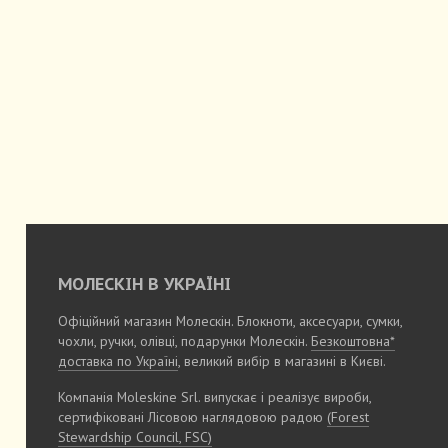
МОЛЕСКІН В УКРАЇНІ
Офіційний магазин Молескін. Блокноти, аксесуари, сумки,
чохли, ручки, олівці, подарунки Молескін.
Безкоштовна*
доставка по Україні
, великий вибір в магазині в Києві.
Компанія Moleskine Srl. випускає і реалізує вироби,
сертифіковані Лісовою наглядовою радою
(Forest
Stewardship Council, FSC)