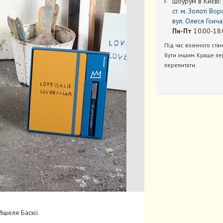
Шоурум в Києві:
ст. м. Золоті Вор
вул. Олеся Гонча
Пн-Пт
10:00-18:
Під час воєнного ста
бути іншим. Краще пе
перепитати.
шеля Баскії.