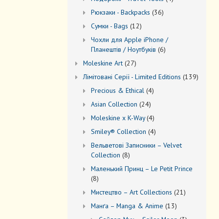
товари
36
Рюкзаки - Backpacks
36
товарів
12
Сумки - Bags
12
товарів
Чохли для Apple iPhone /
6
Планештів / Ноутбуків
6
товарів
27
Moleskine Art
27
товарів
139
Лiмiтовані Серії - Limited Editions
139
товарів
4
Precious & Ethical
4
товари
24
Asian Collection
24
товари
4
Moleskine x K-Way
4
товари
4
Smiley® Collection
4
товари
Вельветові Записники – Velvet
8
Collection
8
товарів
Маленький Принц – Le Petit Prince
8
8
товарів
21
Мистецтво – Art Collections
21
товар
13
Манґа – Manga & Anime
13
товарів