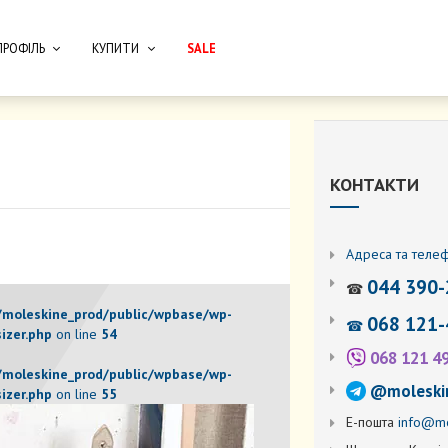
ПРОФІЛЬ
КУПИТИ
SALE
КОНТАКТИ
Адреса та теле
044 390-
☎
moleskine_prod/public/wpbase/wp-
068 121-
☎
izer.php
on line
54
068 121 4
moleskine_prod/public/wpbase/wp-
@moleski
izer.php
on line
55
Е-пошта
info@mo