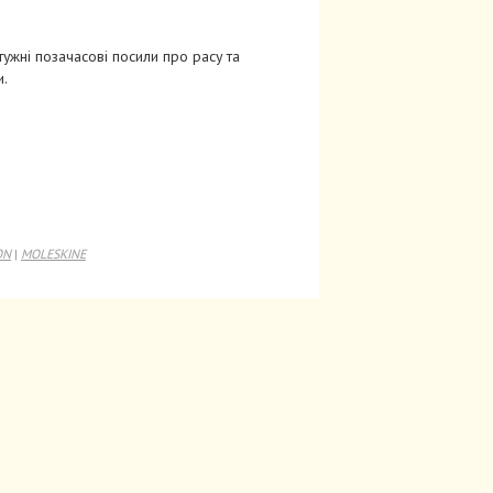
ужні позачасові посили про расу та
и.
ON
|
MOLESKINE