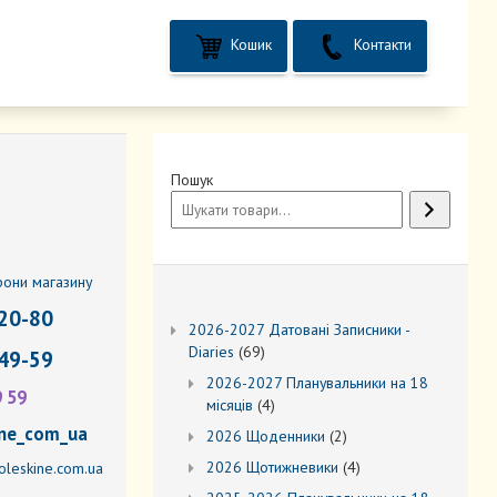
Кошик
Контакти
Пошук
фони магазину
20-80
2026-2027 Датовані Записники -
69
Diaries
69
49-59
товарів
2026-2027 Планувальники на 18
9 59
4
місяців
4
товари
ne_com_ua
2
2026 Щоденники
2
товари
4
2026 Щотижневики
4
leskine.com.ua
товари