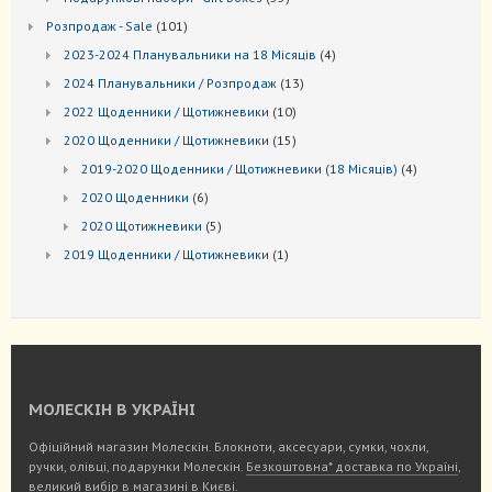
товарів
101
Розпродаж - Sale
101
товар
4
2023-2024 Планувальники на 18 Місяців
4
товари
13
2024 Планувальники / Розпродаж
13
товарів
10
2022 Щоденники / Щотижневики
10
товарів
15
2020 Щоденники / Щотижневики
15
товарів
4
2019-2020 Щоденники / Щотижневики (18 Місяців)
4
товари
6
2020 Щоденники
6
товарів
5
2020 Щотижневики
5
товарів
1
2019 Щоденники / Щотижневики
1
товар
МОЛЕСКІН В УКРАЇНІ
Офіційний магазин Молескін. Блокноти, аксесуари, сумки, чохли,
ручки, олівці, подарунки Молескін.
Безкоштовна* доставка по Україні
,
великий вибір в магазині в Києві.