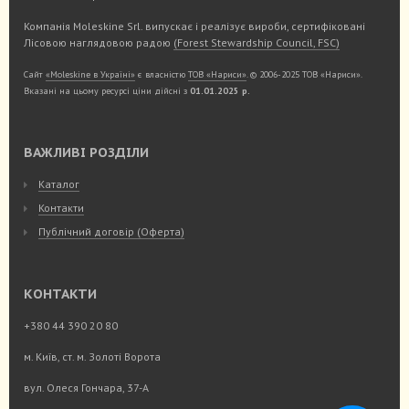
Компанія Moleskine Srl. випускає і реалізує вироби, сертифіковані
Лісовою наглядовою радою
(Forest Stewardship Council, FSC)
Сайт
«Moleskine в Україні»
є власністю
ТОВ «Нариси»
. © 2006-2025 ТОВ «Нариси».
Вказані на цьому ресурсі ціни дійсні з
01.01.2025 р.
ВАЖЛИВІ РОЗДІЛИ
Каталог
Контакти
Публічний договір (Оферта)
КОНТАКТИ
+380 44 390 20 80
м. Київ, ст. м. Золоті Ворота
вул. Олеся Гончара, 37-А