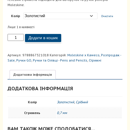
Moleskine.
Колір
Очистити
Лише 1 в наявності
Стрижень
Додати в кошик
-
ролер
0,7
Артикул:
9788867321018
Категорій:
Moleskine x Kaweco
,
Розпродаж -
мм
Sale
,
Ручки GO
,
Ручки та Олівці - Pens and Pencils
,
Стрижні
Металік
кількість
Додаткова інформація
ДОДАТКОВА ІНФОРМАЦІЯ
Колір
Золотистий
,
Срібний
Стрижень
0,7 мм
ВАМ ТАКОЖ МОЖЕ СПОДОБАТИСЯ…