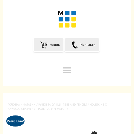
Кошик
Контакти
ГОЛОВНА
/
МАГАЗИН
/
РУЧКИ ТА ОЛІВЦІ - PENS AND PENCILS
/
MOLESKINE X
KAWECO
/ СТРИЖЕНЬ – РОЛЕР 0,7 ММ МЕТАЛІК
Розпродаж!