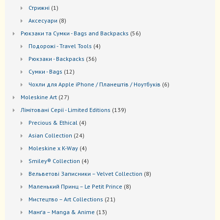
товарів
1
Стрижні
1
товар
8
Аксесуари
8
товарів
56
Рюкзаки та Cумки - Bags and Backpacks
56
товарів
4
Подорожі - Travel Tools
4
товари
36
Рюкзаки - Backpacks
36
товарів
12
Сумки - Bags
12
товарів
6
Чохли для Apple iPhone / Планештів / Ноутбуків
6
товарів
27
Moleskine Art
27
товарів
139
Лiмiтовані Серії - Limited Editions
139
товарів
4
Precious & Ethical
4
товари
24
Asian Collection
24
товари
4
Moleskine x K-Way
4
товари
4
Smiley® Collection
4
товари
8
Вельветові Записники – Velvet Collection
8
товарів
8
Маленький Принц – Le Petit Prince
8
товарів
21
Мистецтво – Art Collections
21
товар
13
Манґа – Manga & Anime
13