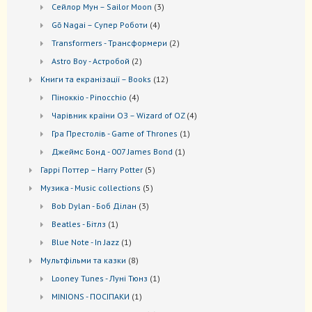
товарів
3
Сейлор Мун – Sailor Moon
3
товари
4
Gō Nagai – Супер Роботи
4
товари
2
Transformers - Трансформери
2
товари
2
Astro Boy - Астробой
2
товари
12
Книги та екранізації – Books
12
товарів
4
Піноккіо - Pinocchio
4
товари
4
Чарівник країни ОЗ – Wizard of OZ
4
товари
1
Гра Престолів - Game of Thrones
1
товар
1
Джеймс Бонд - 007 James Bond
1
товар
5
Гаррі Поттер – Harry Potter
5
товарів
5
Музика - Music collections
5
товарів
3
Bob Dylan - Боб Ділан
3
товари
1
Beatles - Бітлз
1
товар
1
Blue Note - In Jazz
1
товар
8
Мультфільми та казки
8
товарів
1
Looney Tunes - Луні Тюнз
1
товар
1
MINIONS - ПОСІПАКИ
1
товар