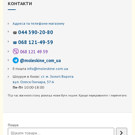
КОНТАКТИ
Адреса та телефони магазину
044 390-20-80
☎
068 121-49-59
☎
068 121 49 59
@moleskine_com_ua
Е-пошта
info@moleskine.com.ua
Шоурум в Києві:
ст. м. Золоті Ворота
вул. Олеся Гончара, 37-А
Пн-Пт
10:00-18:00
Під час воєнного стану розклад може бути іншим. Краще передзвонити і перепитати.
Пошук