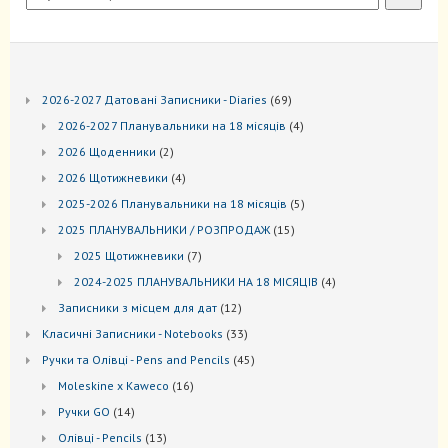
69
2026-2027 Датовані Записники - Diaries
69
товарів
4
2026-2027 Планувальники на 18 місяців
4
товари
2
2026 Щоденники
2
товари
4
2026 Щотижневики
4
товари
5
2025-2026 Планувальники на 18 місяців
5
товарів
15
2025 ПЛАНУВАЛЬНИКИ / РОЗПРОДАЖ
15
товарів
7
2025 Щотижневики
7
товарів
4
2024-2025 ПЛАНУВАЛЬНИКИ НА 18 МІСЯЦІВ
4
товари
12
Записники з місцем для дат
12
товарів
33
Kласичні Записники - Notebooks
33
товари
45
Ручки та Олівці - Pens and Pencils
45
товарів
16
Moleskine x Kaweco
16
товарів
14
Ручки GO
14
товарів
13
Oлівці - Pencils
13