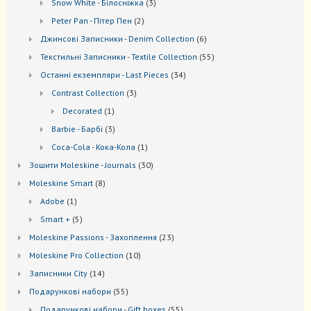
3
Snow White - Білосніжка
3
товари
2
Peter Pan - Пітер Пен
2
товари
6
Джинсові Записники - Denim Collection
6
товарів
55
Текстильні Записники - Textile Collection
55
товарів
34
Останні екземпляри - Last Pieces
34
товари
3
Contrast Collection
3
товари
1
Decorated
1
товар
3
Barbie - Барбі
3
товари
1
Coca-Cola - Кока-Кола
1
товар
30
Зошити Moleskine - Journals
30
товарів
8
Моleskine Smart
8
товарів
1
Adobe
1
товар
5
Smart +
5
товарів
23
Moleskine Passions - Захоплення
23
товари
10
Мoleskine Pro Collection
10
товарів
14
Записники City
14
товарів
55
Подарункові набори
55
товарів
55
Подарункові набори - Gift boxes
55