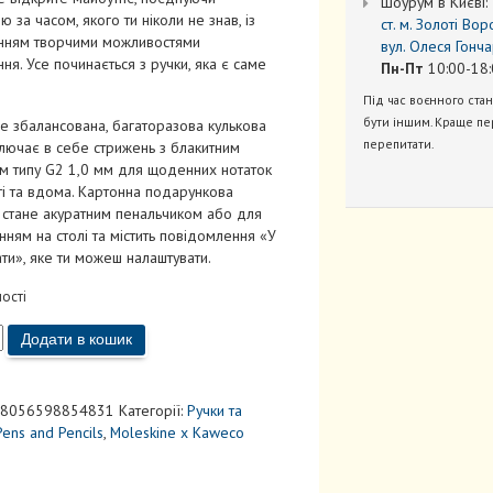
Шоурум в Києві:
ію за часом, якого ти ніколи не знав, із
ст. м. Золоті Вор
нням творчими можливостями
вул. Олеся Гонча
ня. Усе починається з ручки, яка є саме
Пн-Пт
10:00-18:
Під час воєнного ста
бути іншим. Краще пе
е збалансована, багаторазова кулькова
перепитати.
лючає в себе стрижень з блакитним
м типу G2 1,0 мм для щоденних нотаток
і та вдома. Картонна подарункова
 стане акуратним пенальчиком або для
ням на столі та містить повідомлення «У
ати», яке ти можеш налаштувати.
ності
а
Додати в кошик
e
8056598854831
Категорії:
Ручки та
Pens and Pencils
,
Moleskine x Kaweco
ь