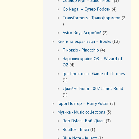
3
Сейлор Мун – Sailor Moon
3
товари
4
Gō Nagai – Супер Роботи
4
товари
Transformers - Трансформери
2
2
товари
2
Astro Boy - Астробой
2
товари
12
Книги та екранізації – Books
12
товарів
4
Піноккіо - Pinocchio
4
товари
Чарівник країни ОЗ – Wizard of
4
OZ
4
товари
Гра Престолів - Game of Thrones
1
1
товар
Джеймс Бонд - 007 James Bond
1
1
товар
5
Гаррі Поттер – Harry Potter
5
товарів
5
Музика - Music collections
5
товарів
3
Bob Dylan - Боб Ділан
3
товари
1
Beatles - Бітлз
1
товар
1
Blue Note - In Jazz
1