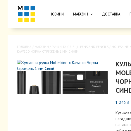
НОВИНИ
МАГАЗИН
ДОСТАВКА
ГОЛОВНА
/
МАГАЗИН
/
РУЧКИ ТА ОЛІВЦІ - PENS AND PENCILS
/
MOLESKINE 
KAWECO ЧОРНА СТРИЖЕНЬ 1 ММ СИНІЙ
КУЛ
MOLE
ЧОР
СИН
1 245
₴
Кульков
нагадати
написано
тебе у ц