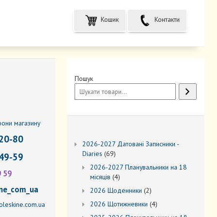
Кошик
Контакти
Пошук
фони магазину
20-80
2026-2027 Датовані Записники -
69
Diaries
69
49-59
товарів
2026-2027 Планувальники на 18
9 59
4
місяців
4
товари
ne_com_ua
2
2026 Щоденники
2
товари
4
2026 Щотижневики
4
leskine.com.ua
товари