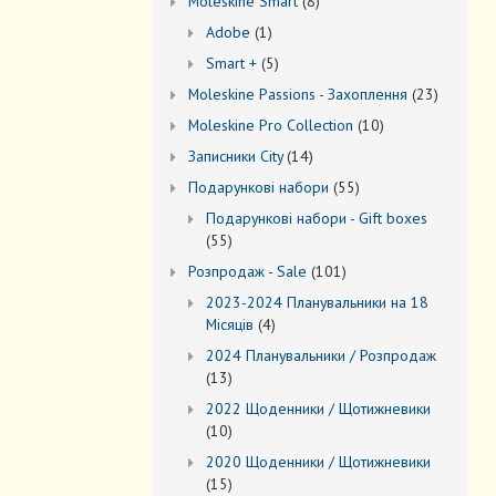
8
Моleskine Smart
8
товарів
1
Adobe
1
товар
5
Smart +
5
товарів
23
Moleskine Passions - Захоплення
23
товари
10
Мoleskine Pro Collection
10
товарів
14
Записники City
14
товарів
55
Подарункові набори
55
товарів
Подарункові набори - Gift boxes
55
55
товарів
101
Розпродаж - Sale
101
товар
2023-2024 Планувальники на 18
4
Місяців
4
товари
2024 Планувальники / Розпродаж
13
13
товарів
2022 Щоденники / Щотижневики
10
10
товарів
2020 Щоденники / Щотижневики
15
15