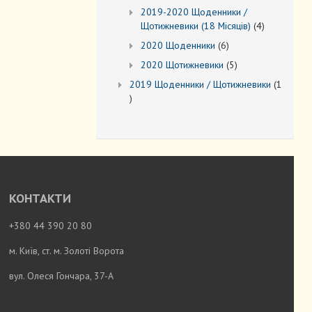
товарів
2019-2020 Щоденники /
4
Щотижневики (18 Місяців)
4
товари
6
2020 Щоденники
6
товарів
5
2020 Щотижневики
5
товарів
2019 Щоденники / Щотижневики
1
1
товар
КОНТАКТИ
+380 44 390 20 80
м. Київ, ст. м. Золоті Ворота
вул. Олеся Гончара, 37-А