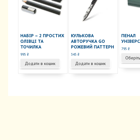
сторінці
товару
НАБІР – 2 ПРОСТИХ
КУЛЬКОВА
ПЕНАЛ
ОЛІВЦІ ТА
АВТОРУЧКА GO
УНІВЕР
ТОЧИЛКА
РОЖЕВИЙ ПАТТЕРН
795
₴
995
₴
345
₴
Оберіть
Додати в кошик
Додати в кошик