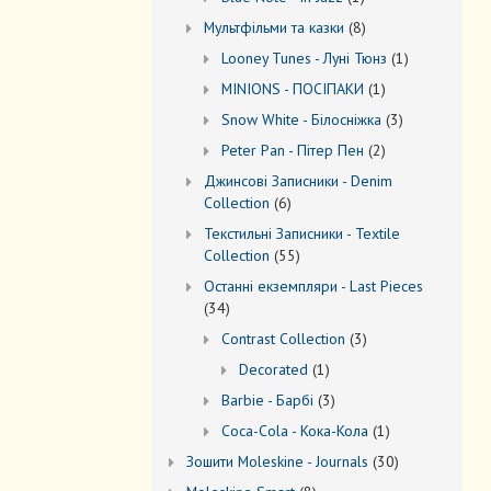
товар
8
Мультфільми та казки
8
товарів
1
Looney Tunes - Луні Тюнз
1
товар
1
MINIONS - ПОСІПАКИ
1
товар
3
Snow White - Білосніжка
3
товари
2
Peter Pan - Пітер Пен
2
товари
Джинсові Записники - Denim
6
Collection
6
товарів
Текстильні Записники - Textile
55
Collection
55
товарів
Останні екземпляри - Last Pieces
34
34
товари
3
Contrast Collection
3
товари
1
Decorated
1
товар
3
Barbie - Барбі
3
товари
1
Coca-Cola - Кока-Кола
1
товар
30
Зошити Moleskine - Journals
30
товарів