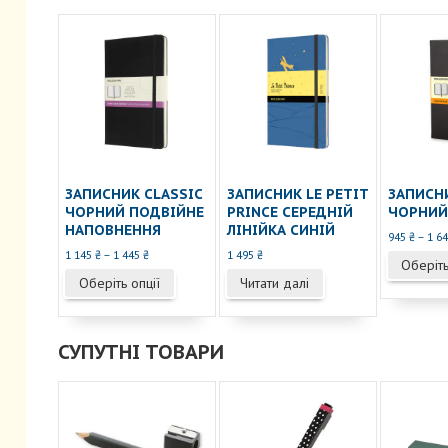
ЗАПИСНИК CLASSIC
ЗАПИСНИК LE PETIT
ЗАПИСНИ
ЧОРНИЙ ПОДВІЙНЕ
PRINCE СЕРЕДНІЙ
ЧОРНИЙ
НАПОВНЕННЯ
ЛІНІЙКА СИНІЙ
945
₴
–
1 6
Діапазон
1 145
₴
–
1 445
₴
1 495
₴
Оберіть
цін:
Цей
Оберіть опції
Читати далі
від
товар
1
має
145 ₴
кілька
до
СУПУТНІ ТОВАРИ
1
варіантів.
445 ₴
Параметри
можна
вибрати
на