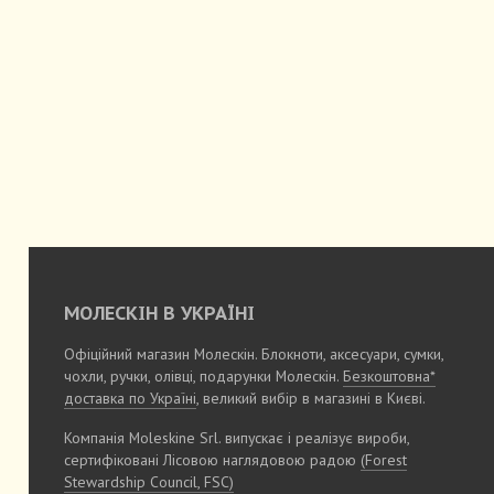
МОЛЕСКІН В УКРАЇНІ
Офіційний магазин Молескін. Блокноти, аксесуари, сумки,
чохли, ручки, олівці, подарунки Молескін.
Безкоштовна*
доставка по Україні
, великий вибір в магазині в Києві.
Компанія Moleskine Srl. випускає і реалізує вироби,
сертифіковані Лісовою наглядовою радою
(Forest
Stewardship Council, FSC)