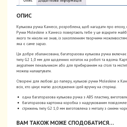
Опис
Додаткова інформація
мм
Синій
ОПИС
кількість
Кулькова ручка Kaweco, розроблена, щоб нагадати про епоху, 
Ручки Moleskine x Kaweco повертають тебе у це відкрите майбу
якого ти ніколи не знав, із захопленням творчими можливостями
яка є саме зараз.
Ця добре збалансована, багаторазова кулькова ручка включає
типу G2 1,0 мм для щоденних нотаток на роботі та вдома. Ка
акуратним пенальчиком або для прибиранням на столі та містит
можеш налаштувати.
Створені для любові до паперу, кулькові ручки Moleskine x K
всіх, хто цінує магію дослідження ідей вручну на сторінці.
одна багаторазова кулькова ручка з ABS пластику, виготовл
багаторазова картонна коробка з надрукованим повідомлен
стрижень типу G2 1,0 мм виготовлена з металу з синіми чор
ВАМ ТАКОЖ МОЖЕ СПОДОБАТИСЯ…