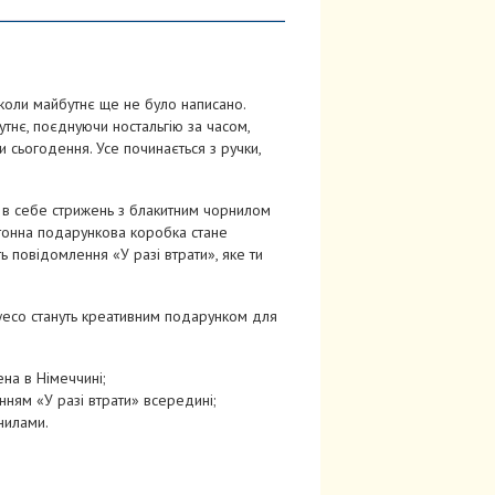
коли майбутнє ще не було написано.
тнє, поєднуючи ностальгію за часом,
 сьогодення. Усе починається з ручки,
 в себе стрижень з блакитним чорнилом
ртонна подарункова коробка стане
ь повідомлення «У разі втрати», яке ти
aweco стануть креативним подарунком для
ена в Німеччині;
ням «У разі втрати» всередині;
нилами.