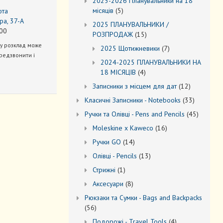
2025-2026 Планувальники на 18
5
місяців
5
ота
товарів
ра, 37-А
2025 ПЛАНУВАЛЬНИКИ /
00
15
РОЗПРОДАЖ
15
товарів
ну розклад може
7
2025 Щотижневики
7
редзвонити і
товарів
2024-2025 ПЛАНУВАЛЬНИКИ НА
4
18 МІСЯЦІВ
4
товари
12
Записники з місцем для дат
12
товарів
33
Kласичні Записники - Notebooks
33
товари
45
Ручки та Олівці - Pens and Pencils
45
товарів
16
Moleskine x Kaweco
16
товарів
14
Ручки GO
14
товарів
13
Oлівці - Pencils
13
товарів
1
Стрижні
1
товар
8
Аксесуари
8
товарів
Рюкзаки та Cумки - Bags and Backpacks
56
56
товарів
4
Подорожі - Travel Tools
4