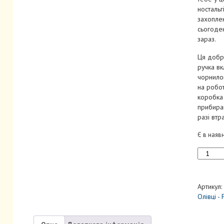
ностальг
захопле
сьогоден
зараз.
Ця добр
ручка вк
чорнило
на робот
коробка
прибиран
разі втр
Є в наяв
Кульков
ручка
Moleskin
x
Артикул:
Kaweco
Олівці - 
Чорна
Стрижен
1