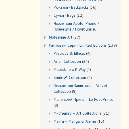
товари
36
Рюкзаки - Backpacks
36
товарів
12
Сумки - Bags
12
товарів
Чохли для Apple iPhone /
6
Планештів / Ноутбуків
6
товарів
27
Moleskine Art
27
товарів
139
Лiмiтовані Серії - Limited Editions
139
товарів
4
Precious & Ethical
4
товари
24
Asian Collection
24
товари
4
Moleskine x K-Way
4
товари
4
Smiley® Collection
4
товари
Вельветові Записники – Velvet
8
Collection
8
товарів
Маленький Принц – Le Petit Prince
8
8
товарів
21
Мистецтво – Art Collections
21
товар
13
Манґа – Manga & Anime
13
товарів