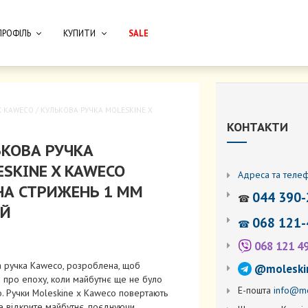
ПРОФІЛЬ
КУПИТИ
SALE
X KAWECO
/ КУЛЬКОВА РУЧКА MOLESKINE X
КОНТАКТИ
ЬКОВА РУЧКА
SKINE X KAWECO
Адреса та теле
НА СТРИЖЕНЬ 1 ММ
044 390-
☎
ІЙ
068 121-
☎
068 121 4
а ручка Kaweco, розроблена, щоб
@moleski
 про епоху, коли майбутнє ще не було
Е-пошта
info@mo
. Ручки Moleskine x Kaweco повертають
е відкрите майбутнє, поєднуючи