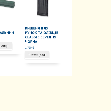
сторінці
товару
товару
КИШЕНЯ ДЛЯ
САЛЬНИЙ
РУЧОК ТА ОЛІВЦІВ
CLASSIC СЕРЕДНЯ
ЧОРНА
Цей
 опції
1 790
₴
товар
має
Читати далі
кілька
варіантів.
Параметри
можна
вибрати
на
сторінці
товару