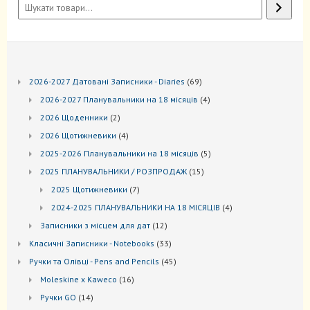
69
2026-2027 Датовані Записники - Diaries
69
товарів
4
2026-2027 Планувальники на 18 місяців
4
товари
2
2026 Щоденники
2
товари
4
2026 Щотижневики
4
товари
5
2025-2026 Планувальники на 18 місяців
5
товарів
15
2025 ПЛАНУВАЛЬНИКИ / РОЗПРОДАЖ
15
товарів
7
2025 Щотижневики
7
товарів
4
2024-2025 ПЛАНУВАЛЬНИКИ НА 18 МІСЯЦІВ
4
товари
12
Записники з місцем для дат
12
товарів
33
Kласичні Записники - Notebooks
33
товари
45
Ручки та Олівці - Pens and Pencils
45
товарів
16
Moleskine x Kaweco
16
товарів
14
Ручки GO
14
товарів