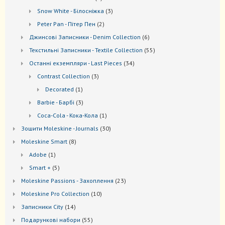
товар
3
Snow White - Білосніжка
3
товари
2
Peter Pan - Пітер Пен
2
товари
6
Джинсові Записники - Denim Collection
6
товарів
55
Текстильні Записники - Textile Collection
55
товарів
34
Останні екземпляри - Last Pieces
34
товари
3
Contrast Collection
3
товари
1
Decorated
1
товар
3
Barbie - Барбі
3
товари
1
Coca-Cola - Кока-Кола
1
товар
30
Зошити Moleskine - Journals
30
товарів
8
Моleskine Smart
8
товарів
1
Adobe
1
товар
5
Smart +
5
товарів
23
Moleskine Passions - Захоплення
23
товари
10
Мoleskine Pro Collection
10
товарів
14
Записники City
14
товарів
55
Подарункові набори
55