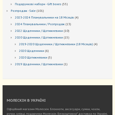
товарів
55
Подарункові набори - Gift boxes
55
товарів
101
Розпродаж - Sale
101
товар
4
2023-2024 Планувальники на 18 Місяців
4
товари
13
2024 Планувальники / Розпродаж
13
товарів
10
2022 Щоденники / Щотижневики
10
товарів
15
2020 Щоденники / Щотижневики
15
товарів
4
2019-2020 Щоденники / Щотижневики (18 Місяців)
4
товари
6
2020 Щоденники
6
товарів
5
2020 Щотижневики
5
товарів
1
2019 Щоденники / Щотижневики
1
товар
МОЛЕСКІН В УКРАЇНІ
Офіційний магазин Молескін. Блокноти, аксесуари, сумки, чохли,
ручки, олівці, подарунки Молескін.
Безкоштовна* доставка по Україні
,