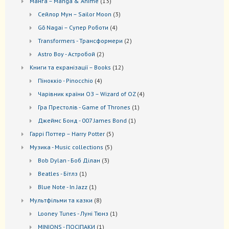
13
Манґа – Manga & Anime
13
товарів
3
Сейлор Мун – Sailor Moon
3
товари
4
Gō Nagai – Супер Роботи
4
товари
2
Transformers - Трансформери
2
товари
2
Astro Boy - Астробой
2
товари
12
Книги та екранізації – Books
12
товарів
4
Піноккіо - Pinocchio
4
товари
4
Чарівник країни ОЗ – Wizard of OZ
4
товари
1
Гра Престолів - Game of Thrones
1
товар
1
Джеймс Бонд - 007 James Bond
1
товар
5
Гаррі Поттер – Harry Potter
5
товарів
5
Музика - Music collections
5
товарів
3
Bob Dylan - Боб Ділан
3
товари
1
Beatles - Бітлз
1
товар
1
Blue Note - In Jazz
1
товар
8
Мультфільми та казки
8
товарів
1
Looney Tunes - Луні Тюнз
1
товар
1
MINIONS - ПОСІПАКИ
1