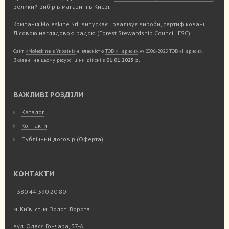
великий вибір в магазині в Києві.
Компанія Moleskine Srl. випускає і реалізує вироби, сертифіковані
Лісовою наглядовою радою
(Forest Stewardship Council, FSC)
Сайт
«Moleskine в Україні»
є власністю
ТОВ «Нариси»
. © 2006-2025 ТОВ «Нариси».
Вказані на цьому ресурсі ціни дійсні з
01.01.2025 р.
ВАЖЛИВІ РОЗДІЛИ
Каталог
Контакти
Публічний договір (Оферта)
КОНТАКТИ
+380 44 390 20 80
м. Київ, ст. м. Золоті Ворота
вул. Олеся Гончара, 37-А