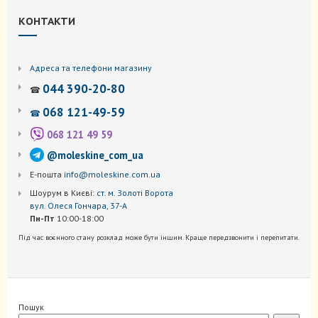
КОНТАКТИ
Адреса та телефони магазину
044 390-20-80
☎
068 121-49-59
☎
068 121 49 59
@moleskine_com_ua
Е-пошта
info@moleskine.com.ua
Шоурум в Києві:
ст. м. Золоті Ворота
вул. Олеся Гончара, 37-А
Пн-Пт
10:00-18:00
Під час воєнного стану розклад може бути іншим. Краще передзвонити і перепитати.
Пошук