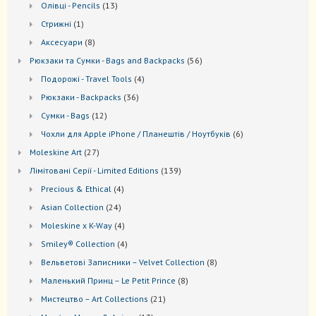
13
Oлівці - Pencils
13
товарів
1
Стрижні
1
товар
8
Аксесуари
8
товарів
56
Рюкзаки та Cумки - Bags and Backpacks
56
товарів
4
Подорожі - Travel Tools
4
товари
36
Рюкзаки - Backpacks
36
товарів
12
Сумки - Bags
12
товарів
6
Чохли для Apple iPhone / Планештів / Ноутбуків
6
товарів
27
Moleskine Art
27
товарів
139
Лiмiтовані Серії - Limited Editions
139
товарів
4
Precious & Ethical
4
товари
24
Asian Collection
24
товари
4
Moleskine x K-Way
4
товари
4
Smiley® Collection
4
товари
8
Вельветові Записники – Velvet Collection
8
товарів
8
Маленький Принц – Le Petit Prince
8
товарів
21
Мистецтво – Art Collections
21
товар