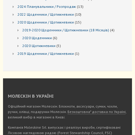
товари
13
2024 Планувальники / Розпродаж
13
товарів
10
2022 Щоденники / Щотижневики
10
товарів
15
2020 Щоденники / Щотижневики
15
товарів
4
2019-2020 Щоденники / Щотижневики (18 Місяців)
4
товари
6
2020 Щоденники
6
товарів
5
2020 Щотижневики
5
товарів
1
2019 Щоденники / Щотижневики
1
товар
МОЛЕСКІН В УКРАЇНІ
Офіційний магазин Молескін. Блокноти, аксесуари, сумки, чохли,
ручки, олівці, подарунки Молескін.
Безкоштовна* доставка по Україні
,
великий вибір в магазині в Києві.
Компанія Moleskine Srl. випускає і реалізує вироби, сертифіковані
Лісовою наглядовою радою
(Forest Stewardship Council, FSC)