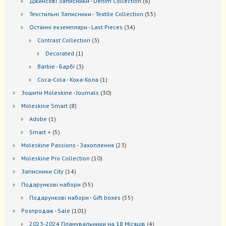
6
Джинсові Записники - Denim Collection
6
товарів
55
Текстильні Записники - Textile Collection
55
товарів
34
Останні екземпляри - Last Pieces
34
товари
3
Contrast Collection
3
товари
1
Decorated
1
товар
3
Barbie - Барбі
3
товари
1
Coca-Cola - Кока-Кола
1
товар
30
Зошити Moleskine - Journals
30
товарів
8
Моleskine Smart
8
товарів
1
Adobe
1
товар
5
Smart +
5
товарів
23
Moleskine Passions - Захоплення
23
товари
10
Мoleskine Pro Collection
10
товарів
14
Записники City
14
товарів
55
Подарункові набори
55
товарів
55
Подарункові набори - Gift boxes
55
товарів
101
Розпродаж - Sale
101
товар
4
2023-2024 Планувальники на 18 Місяців
4