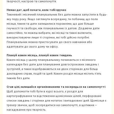
творчості, настрою та самопочуття.
Немає дат, щоб почати, коли тобі зручно
Тижневий і місячний планувальник без дати можна запустити в будь-
яку пору року. Якщо заглянути всередину, ти побачиш, що поля
місяця, тижня та дати залишилися порожніми, що дає більше
гнучкості та свободи, ніж планувальник із датою. Додаючи дати
самостійно, ти можеш вибрати, які місяці та тижні включити,
використовуючи лише ті сторінки, які тобі дійсно потрібні.
Планувальник можна пристосувати до свого навчання або
адаптувати до свого дому чи офісу.
Плануй кожен місяць, плануй кожен тиждень
Кожен місяць у цьому планувальнику починається з місячного
календаря без дати для планування довгострокових завдань і
зустрічей, а тижні відображаються на двох сторінках для більш
докладних справ, подій та ідей. Кожен розділ місяця містить п’ять
тижнів без дати.
Став цілі, залишайся організованими та зосередься на самопочутті
Щоб допомогти тобі бути в курсі всього, є розділ для
картографування та відстеження щомісячних цілей, перфоровані
списки завдань і сторінки для нотаток і випадкових ідей. Щомісяця є
трекер звичок, щоб зосередитися на самопочутті, а щотижня —
нагадування про творчість.