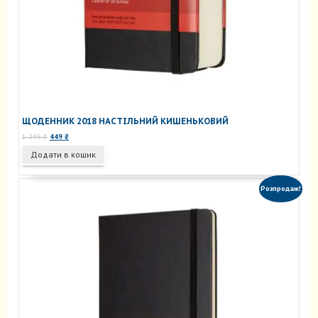
ЩОДЕННИК 2018 НАСТІЛЬНИЙ КИШЕНЬКОВИЙ
Оригінальна
Поточна
1 245
₴
449
₴
ціна:
ціна:
Додати в кошик
1
449 ₴.
245 ₴.
Розпродаж!