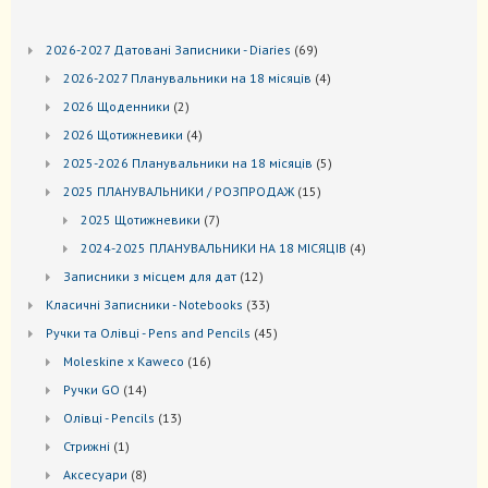
69
2026-2027 Датовані Записники - Diaries
69
товарів
4
2026-2027 Планувальники на 18 місяців
4
товари
2
2026 Щоденники
2
товари
4
2026 Щотижневики
4
товари
5
2025-2026 Планувальники на 18 місяців
5
товарів
15
2025 ПЛАНУВАЛЬНИКИ / РОЗПРОДАЖ
15
товарів
7
2025 Щотижневики
7
товарів
4
2024-2025 ПЛАНУВАЛЬНИКИ НА 18 МІСЯЦІВ
4
товари
12
Записники з місцем для дат
12
товарів
33
Kласичні Записники - Notebooks
33
товари
45
Ручки та Олівці - Pens and Pencils
45
товарів
16
Moleskine x Kaweco
16
товарів
14
Ручки GO
14
товарів
13
Oлівці - Pencils
13
товарів
1
Стрижні
1
товар
8
Аксесуари
8