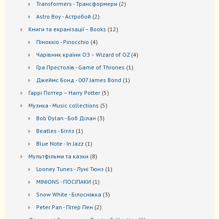
2
Transformers - Трансформери
2
товари
2
Astro Boy - Астробой
2
товари
12
Книги та екранізації – Books
12
товарів
4
Піноккіо - Pinocchio
4
товари
4
Чарівник країни ОЗ – Wizard of OZ
4
товари
1
Гра Престолів - Game of Thrones
1
товар
1
Джеймс Бонд - 007 James Bond
1
товар
5
Гаррі Поттер – Harry Potter
5
товарів
5
Музика - Music collections
5
товарів
3
Bob Dylan - Боб Ділан
3
товари
1
Beatles - Бітлз
1
товар
1
Blue Note - In Jazz
1
товар
8
Мультфільми та казки
8
товарів
1
Looney Tunes - Луні Тюнз
1
товар
1
MINIONS - ПОСІПАКИ
1
товар
3
Snow White - Білосніжка
3
товари
2
Peter Pan - Пітер Пен
2
товари