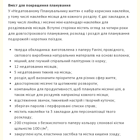
Вміст для покращення планування
У «Недатованому Планувальнику життя» є набір корисних наклейок,
у тому числі наклейки місяця для кожного розділу. Є дві закладки, в
тому числі лінійка, і місячні міні-календарі-наклейки для
розділювачів місяців. Вступні сторінки містять огляд за чотири роки
для довгострокового планування, розклад і розділ для планування
подорожей і коротких поїздок.
тверда обкладинка: виготовлена з паперу Favini, провідного,
світового виробника натуральних матеріалів на основі волокна;
міцний, але гнучкий спіральний палітурник із корку;
12 недатованих місяців;
5 недатованих тижнів на місяць;
розділ, щоб визначити пріоритети для різних сфер життя;
двосторінкові місячні та щотижневі розвороти;
компаньйон для продуктивності, щоб планувати місячні цілі, а
також місце для роздумів наприкінці кожного місяця;
відстеження звичок, тижневий настрій і творчий куточок;
зберігач паролів і перфоровані списки справ;
містить наклейки та 3 закладки для персоналізації твого
розкладу;
200 сторінок з безкислотного паперу кольору слонової кістки
щільністю 100 г/м²;
закруглені кути, еластична застібка та містка кишеня ззаду;