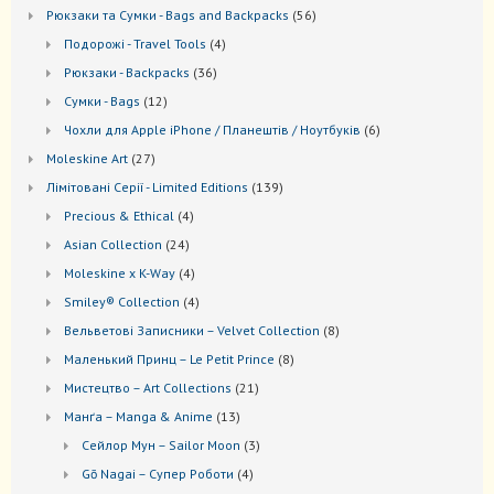
товарів
56
Рюкзаки та Cумки - Bags and Backpacks
56
товарів
4
Подорожі - Travel Tools
4
товари
36
Рюкзаки - Backpacks
36
товарів
12
Сумки - Bags
12
товарів
6
Чохли для Apple iPhone / Планештів / Ноутбуків
6
товарів
27
Moleskine Art
27
товарів
139
Лiмiтовані Серії - Limited Editions
139
товарів
4
Precious & Ethical
4
товари
24
Asian Collection
24
товари
4
Moleskine x K-Way
4
товари
4
Smiley® Collection
4
товари
8
Вельветові Записники – Velvet Collection
8
товарів
8
Маленький Принц – Le Petit Prince
8
товарів
21
Мистецтво – Art Collections
21
товар
13
Манґа – Manga & Anime
13
товарів
3
Сейлор Мун – Sailor Moon
3
товари
4
Gō Nagai – Супер Роботи
4
товари