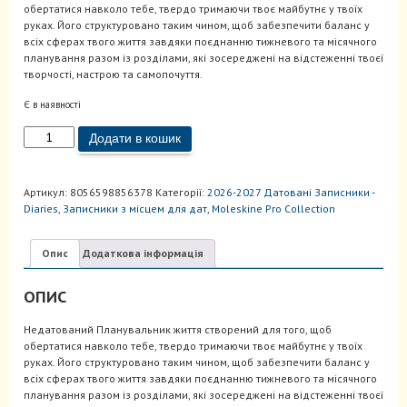
обертатися навколо тебе, твердо тримаючи твоє майбутнє у твоїх
руках. Його структуровано таким чином, щоб забезпечити баланс у
всіх сферах твого життя завдяки поєднанню тижневого та місячного
планування разом із розділами, які зосереджені на відстеженні твоєї
творчості, настрою та самопочуття.
Є в наявності
Щотижневик
Додати в кошик
з
місцем
для
Артикул:
8056598856378
Категорії:
2026-2027 Датовані Записники -
дат
Diaries
,
Записники з місцем для дат
,
Мoleskine Pro Collection
Spiral
великий
Виноградний
Опис
Додаткова інформація
кількість
ОПИС
Недатований Планувальник життя створений для того, щоб
обертатися навколо тебе, твердо тримаючи твоє майбутнє у твоїх
руках. Його структуровано таким чином, щоб забезпечити баланс у
всіх сферах твого життя завдяки поєднанню тижневого та місячного
планування разом із розділами, які зосереджені на відстеженні твоєї