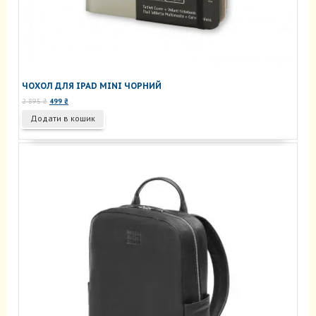
ЧОХОЛ ДЛЯ IPAD MINI ЧОРНИЙ
Оригінальна
Поточна
2 895
₴
499
₴
ціна:
ціна:
Додати в кошик
2
499 ₴.
895 ₴.