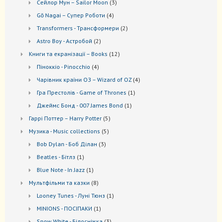
3
Сейлор Мун – Sailor Moon
3
товари
4
Gō Nagai – Супер Роботи
4
товари
2
Transformers - Трансформери
2
товари
2
Astro Boy - Астробой
2
товари
12
Книги та екранізації – Books
12
товарів
4
Піноккіо - Pinocchio
4
товари
4
Чарівник країни ОЗ – Wizard of OZ
4
товари
1
Гра Престолів - Game of Thrones
1
товар
1
Джеймс Бонд - 007 James Bond
1
товар
5
Гаррі Поттер – Harry Potter
5
товарів
5
Музика - Music collections
5
товарів
3
Bob Dylan - Боб Ділан
3
товари
1
Beatles - Бітлз
1
товар
1
Blue Note - In Jazz
1
товар
8
Мультфільми та казки
8
товарів
1
Looney Tunes - Луні Тюнз
1
товар
1
MINIONS - ПОСІПАКИ
1
товар
3
Snow White - Білосніжка
3