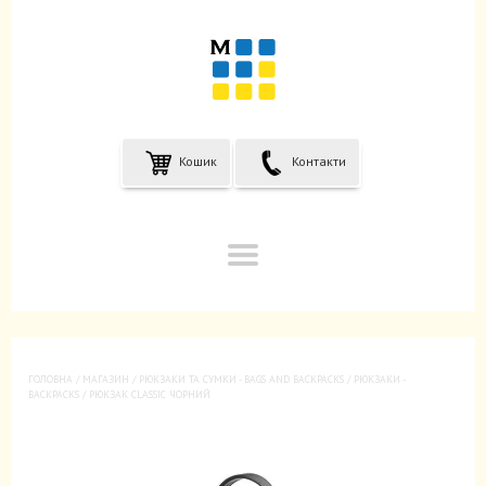
Кошик
Контакти
ГОЛОВНА
/
МАГАЗИН
/
РЮКЗАКИ ТА CУМКИ - BAGS AND BACKPACKS
/
РЮКЗАКИ -
BACKPACKS
/ РЮКЗАК CLASSIC ЧОРНИЙ