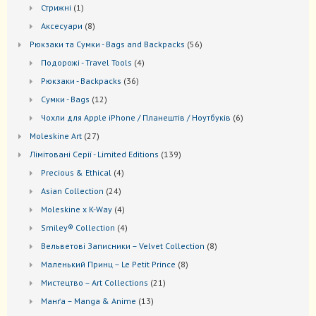
товарів
1
Стрижні
1
товар
8
Аксесуари
8
товарів
56
Рюкзаки та Cумки - Bags and Backpacks
56
товарів
4
Подорожі - Travel Tools
4
товари
36
Рюкзаки - Backpacks
36
товарів
12
Сумки - Bags
12
товарів
6
Чохли для Apple iPhone / Планештів / Ноутбуків
6
товарів
27
Moleskine Art
27
товарів
139
Лiмiтовані Серії - Limited Editions
139
товарів
4
Precious & Ethical
4
товари
24
Asian Collection
24
товари
4
Moleskine x K-Way
4
товари
4
Smiley® Collection
4
товари
8
Вельветові Записники – Velvet Collection
8
товарів
8
Маленький Принц – Le Petit Prince
8
товарів
21
Мистецтво – Art Collections
21
товар
13
Манґа – Manga & Anime
13
товарів