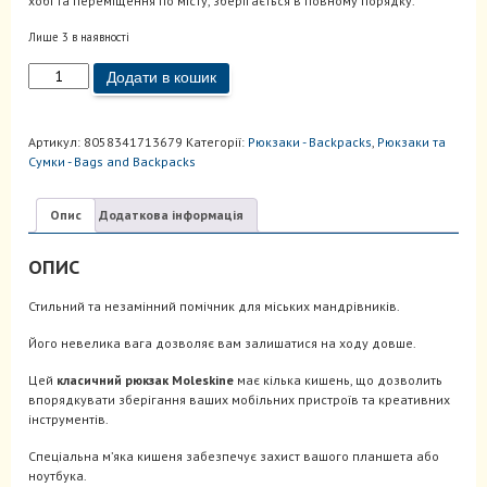
хобі та переміщення по місту, зберігається в повному порядку.
Лише 3 в наявності
Рюкзак
Додати в кошик
Classic
Чорний
кількість
Артикул:
8058341713679
Категорії:
Рюкзаки - Backpacks
,
Рюкзаки та
Cумки - Bags and Backpacks
Опис
Додаткова інформація
ОПИС
Стильний та незамінний помічник для міських мандрівників.
Його невелика вага дозволяє вам залишатися на ходу довше.
Цей
класичний рюкзак Moleskine
має кілька кишень, що дозволить
впорядкувати зберігання ваших мобільних пристроїв та креативних
інструментів.
Спеціальна м’яка кишеня забезпечує захист вашого планшета або
ноутбука.