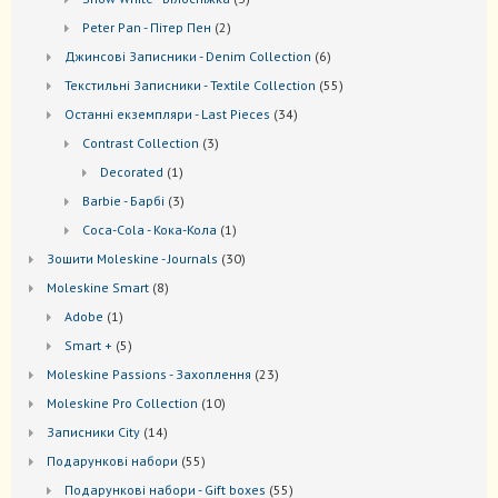
товари
2
Peter Pan - Пітер Пен
2
товари
6
Джинсові Записники - Denim Collection
6
товарів
55
Текстильні Записники - Textile Collection
55
товарів
34
Останні екземпляри - Last Pieces
34
товари
3
Contrast Collection
3
товари
1
Decorated
1
товар
3
Barbie - Барбі
3
товари
1
Coca-Cola - Кока-Кола
1
товар
30
Зошити Moleskine - Journals
30
товарів
8
Моleskine Smart
8
товарів
1
Adobe
1
товар
5
Smart +
5
товарів
23
Moleskine Passions - Захоплення
23
товари
10
Мoleskine Pro Collection
10
товарів
14
Записники City
14
товарів
55
Подарункові набори
55
товарів
55
Подарункові набори - Gift boxes
55