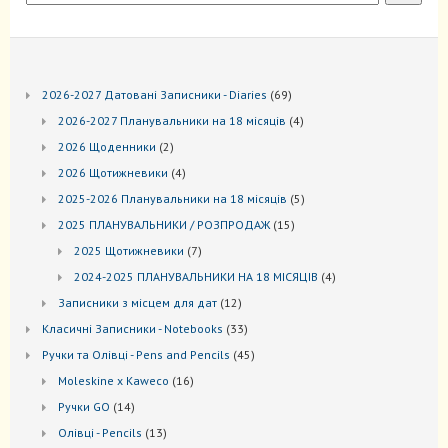
69
2026-2027 Датовані Записники - Diaries
69
товарів
4
2026-2027 Планувальники на 18 місяців
4
товари
2
2026 Щоденники
2
товари
4
2026 Щотижневики
4
товари
5
2025-2026 Планувальники на 18 місяців
5
товарів
15
2025 ПЛАНУВАЛЬНИКИ / РОЗПРОДАЖ
15
товарів
7
2025 Щотижневики
7
товарів
4
2024-2025 ПЛАНУВАЛЬНИКИ НА 18 МІСЯЦІВ
4
товари
12
Записники з місцем для дат
12
товарів
33
Kласичні Записники - Notebooks
33
товари
45
Ручки та Олівці - Pens and Pencils
45
товарів
16
Moleskine x Kaweco
16
товарів
14
Ручки GO
14
товарів
13
Oлівці - Pencils
13