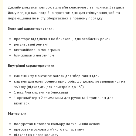
Дизайн рюкзака повторює дизайн класичного записника. Завдяки
йому все, що вам потрібно протягом дня для спілкування, хобі та
переміщення по місту, зберігається в повному порядку.
Зовнішні характеристики:
просторе відділення на блискавці для особистих речей
регульовані ремені
вигравійована монограма
блискавки з логотипом
Внутрішні характеристики:
кишеня «My Moleskine notes» для зберігання ідей
кишеня для електронних пристроїв, що дозволяє залишатися на
зв’язку (підходить для пристроїв до 15″)
1 надійна кишеня на блискавці
1 органайзер з 2 тримачами для ручок та 1 тримачем для
візитівок
Матеріали:
поліуретан матового кольору на тканинній основі
пресована основа з м’якого поліуретану
підкладка сірого кольору