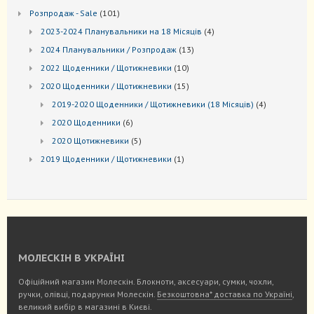
товарів
101
Розпродаж - Sale
101
товар
4
2023-2024 Планувальники на 18 Місяців
4
товари
13
2024 Планувальники / Розпродаж
13
товарів
10
2022 Щоденники / Щотижневики
10
товарів
15
2020 Щоденники / Щотижневики
15
товарів
4
2019-2020 Щоденники / Щотижневики (18 Місяців)
4
товари
6
2020 Щоденники
6
товарів
5
2020 Щотижневики
5
товарів
1
2019 Щоденники / Щотижневики
1
товар
МОЛЕСКІН В УКРАЇНІ
Офіційний магазин Молескін. Блокноти, аксесуари, сумки, чохли,
ручки, олівці, подарунки Молескін.
Безкоштовна* доставка по Україні
,
великий вибір в магазині в Києві.