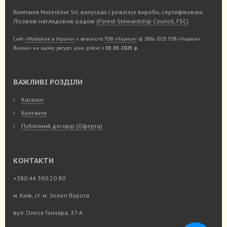
Компанія Moleskine Srl. випускає і реалізує вироби, сертифіковані
Лісовою наглядовою радою
(Forest Stewardship Council, FSC)
Сайт
«Moleskine в Україні»
є власністю
ТОВ «Нариси»
. © 2006-2025 ТОВ «Нариси».
Вказані на цьому ресурсі ціни дійсні з
01.01.2025 р.
ВАЖЛИВІ РОЗДІЛИ
Каталог
Контакти
Публічний договір (Оферта)
КОНТАКТИ
+380 44 390 20 80
м. Київ, ст. м. Золоті Ворота
вул. Олеся Гончара, 37-А