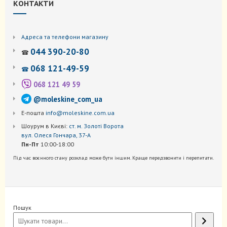
КОНТАКТИ
Адреса та телефони магазину
044 390-20-80
☎
068 121-49-59
☎
068 121 49 59
@moleskine_com_ua
Е-пошта
info@moleskine.com.ua
Шоурум в Києві:
ст. м. Золоті Ворота
вул. Олеся Гончара, 37-А
Пн-Пт
10:00-18:00
Під час воєнного стану розклад може бути іншим. Краще передзвонити і перепитати.
Пошук