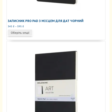
ЗАПИСНИК PRO PAD З МІСЦЕМ ДЛЯ ДАТ ЧОРНИЙ
Діапазон
345
₴
–
595
₴
цін:
Цей
Оберіть опції
від
товар
345 ₴
має
до
кілька
595 ₴
варіантів.
Параметри
можна
вибрати
на
сторінці
товару