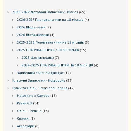
69
2026-2027 Датовані Записники - Diaries
69
товарів
4
2026-2027 Планувальники на 18 місяців
4
товари
2
2026 Щоденники
2
товари
4
2026 Щотижневики
4
товари
5
2025-2026 Планувальники на 18 місяців
5
товарів
15
2025 ПЛАНУВАЛЬНИКИ / РОЗПРОДАЖ
15
товарів
7
2025 Щотижневики
7
товарів
4
2024-2025 ПЛАНУВАЛЬНИКИ НА 18 МІСЯЦІВ
4
товари
12
Записники з місцем для дат
12
товарів
33
Kласичні Записники - Notebooks
33
товари
45
Ручки та Олівці - Pens and Pencils
45
товарів
16
Moleskine x Kaweco
16
товарів
14
Ручки GO
14
товарів
13
Oлівці - Pencils
13
товарів
1
Стрижні
1
товар
8
Аксесуари
8
товарів