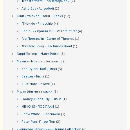
2
Transformers - Трансформери
2
товари
2
Astro Boy - Астробой
2
товари
12
Книги та екранізації – Books
12
товарів
4
Піноккіо - Pinocchio
4
товари
4
Чарівник країни ОЗ – Wizard of OZ
4
товари
1
Гра Престолів - Game of Thrones
1
товар
1
Джеймс Бонд - 007 James Bond
1
товар
5
Гаррі Поттер – Harry Potter
5
товарів
5
Музика - Music collections
5
товарів
3
Bob Dylan - Боб Ділан
3
товари
1
Beatles - Бітлз
1
товар
1
Blue Note - In Jazz
1
товар
8
Мультфільми та казки
8
товарів
1
Looney Tunes - Луні Тюнз
1
товар
1
MINIONS - ПОСІПАКИ
1
товар
3
Snow White - Білосніжка
3
товари
2
Peter Pan - Пітер Пен
2
товари
6
Джинсові Записники - Denim Collection
6