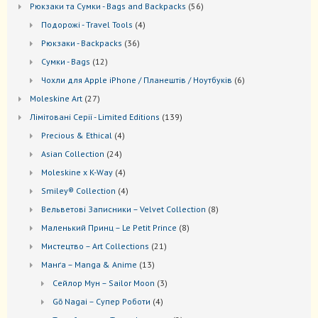
56
Рюкзаки та Cумки - Bags and Backpacks
56
товарів
4
Подорожі - Travel Tools
4
товари
36
Рюкзаки - Backpacks
36
товарів
12
Сумки - Bags
12
товарів
6
Чохли для Apple iPhone / Планештів / Ноутбуків
6
товарів
27
Moleskine Art
27
товарів
139
Лiмiтовані Серії - Limited Editions
139
товарів
4
Precious & Ethical
4
товари
24
Asian Collection
24
товари
4
Moleskine x K-Way
4
товари
4
Smiley® Collection
4
товари
8
Вельветові Записники – Velvet Collection
8
товарів
8
Маленький Принц – Le Petit Prince
8
товарів
21
Мистецтво – Art Collections
21
товар
13
Манґа – Manga & Anime
13
товарів
3
Сейлор Мун – Sailor Moon
3
товари
4
Gō Nagai – Супер Роботи
4
товари