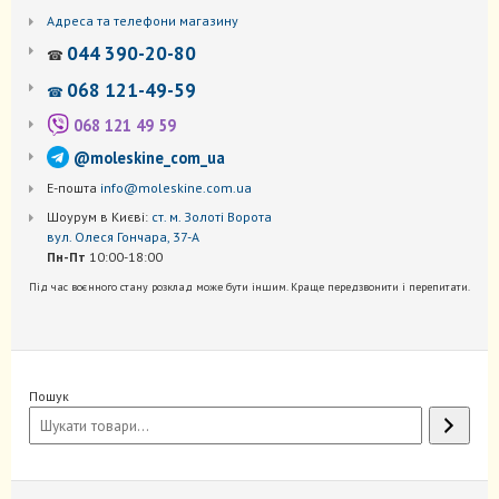
Адреса та телефони магазину
044 390-20-80
☎
068 121-49-59
☎
068 121 49 59
@moleskine_com_ua
Е-пошта
info@moleskine.com.ua
Шоурум в Києві:
ст. м. Золоті Ворота
вул. Олеся Гончара, 37-А
Пн-Пт
10:00-18:00
Під час воєнного стану розклад може бути іншим. Краще передзвонити і перепитати.
Пошук