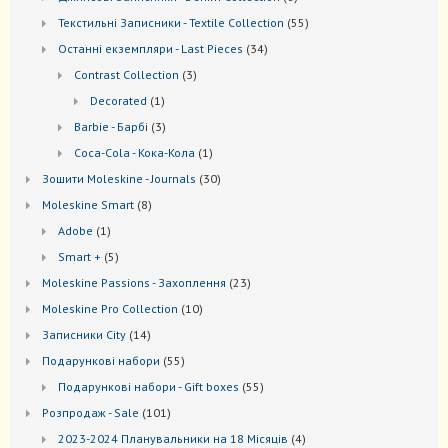
товарів
55
Текстильні Записники - Textile Collection
55
товарів
34
Останні екземпляри - Last Pieces
34
товари
3
Contrast Collection
3
товари
1
Decorated
1
товар
3
Barbie - Барбі
3
товари
1
Coca-Cola - Кока-Кола
1
товар
30
Зошити Moleskine - Journals
30
товарів
8
Моleskine Smart
8
товарів
1
Adobe
1
товар
5
Smart +
5
товарів
23
Moleskine Passions - Захоплення
23
товари
10
Мoleskine Pro Collection
10
товарів
14
Записники City
14
товарів
55
Подарункові набори
55
товарів
55
Подарункові набори - Gift boxes
55
товарів
101
Розпродаж - Sale
101
товар
4
2023-2024 Планувальники на 18 Місяців
4