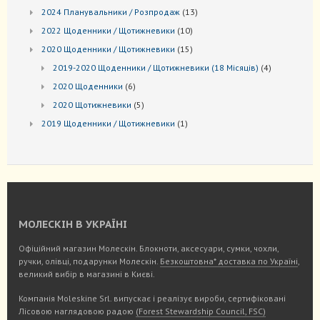
товари
13
2024 Планувальники / Розпродаж
13
товарів
10
2022 Щоденники / Щотижневики
10
товарів
15
2020 Щоденники / Щотижневики
15
товарів
4
2019-2020 Щоденники / Щотижневики (18 Місяців)
4
товари
6
2020 Щоденники
6
товарів
5
2020 Щотижневики
5
товарів
1
2019 Щоденники / Щотижневики
1
товар
МОЛЕСКІН В УКРАЇНІ
Офіційний магазин Молескін. Блокноти, аксесуари, сумки, чохли,
ручки, олівці, подарунки Молескін.
Безкоштовна* доставка по Україні
,
великий вибір в магазині в Києві.
Компанія Moleskine Srl. випускає і реалізує вироби, сертифіковані
Лісовою наглядовою радою
(Forest Stewardship Council, FSC)