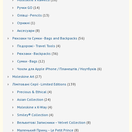
товарів
14
Ручки GO
14
товарів
13
Oлівці - Pencils
13
товарів
1
Стрижні
1
товар
8
Аксесуари
8
товарів
56
Рюкзаки та Cумки - Bags and Backpacks
56
товарів
4
Подорожі - Travel Tools
4
товари
36
Рюкзаки - Backpacks
36
товарів
12
Сумки - Bags
12
товарів
6
Чохли для Apple iPhone / Планештів / Ноутбуків
6
товарів
27
Moleskine Art
27
товарів
139
Лiмiтовані Серії - Limited Editions
139
товарів
4
Precious & Ethical
4
товари
24
Asian Collection
24
товари
4
Moleskine x K-Way
4
товари
4
Smiley® Collection
4
товари
8
Вельветові Записники – Velvet Collection
8
товарів
8
Маленький Принц – Le Petit Prince
8