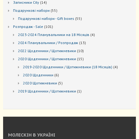
14
Записники City
14
товарів
55
Подарункові набори
55
товарів
55
Подарункові набори - Gift boxes
55
товарів
101
Розпродаж - Sale
101
товар
4
2023-2024 Планувальники на 18 Місяців
4
товари
13
2024 Планувальники / Розпродаж
13
товарів
10
2022 Щоденники / Щотижневики
10
товарів
15
2020 Щоденники / Щотижневики
15
товарів
4
2019-2020 Щоденники / Щотижневики (18 Місяців)
4
товари
6
2020 Щоденники
6
товарів
5
2020 Щотижневики
5
товарів
1
2019 Щоденники / Щотижневики
1
товар
МОЛЕСКІН В УКРАЇНІ