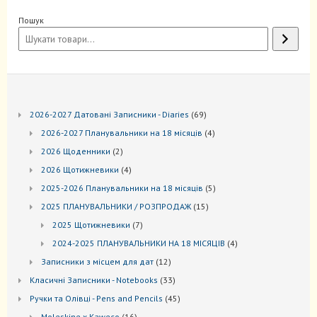
Пошук
69
2026-2027 Датовані Записники - Diaries
69
товарів
4
2026-2027 Планувальники на 18 місяців
4
товари
2
2026 Щоденники
2
товари
4
2026 Щотижневики
4
товари
5
2025-2026 Планувальники на 18 місяців
5
товарів
15
2025 ПЛАНУВАЛЬНИКИ / РОЗПРОДАЖ
15
товарів
7
2025 Щотижневики
7
товарів
4
2024-2025 ПЛАНУВАЛЬНИКИ НА 18 МІСЯЦІВ
4
товари
12
Записники з місцем для дат
12
товарів
33
Kласичні Записники - Notebooks
33
товари
45
Ручки та Олівці - Pens and Pencils
45
товарів
16
Moleskine x Kaweco
16