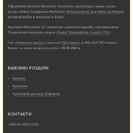
Офіційний магазин Молескін. Блокноти, аксесуари, сумки, чохли,
ручки, олівці, подарунки Молескін.
Безкоштовна* доставка по Україні
,
великий вибір в магазині в Києві.
Компанія Moleskine Srl. випускає і реалізує вироби, сертифіковані
Лісовою наглядовою радою
(Forest Stewardship Council, FSC)
Сайт
«Moleskine в Україні»
є власністю
ТОВ «Нариси»
. © 2006-2025 ТОВ «Нариси».
Вказані на цьому ресурсі ціни дійсні з
01.01.2025 р.
ВАЖЛИВІ РОЗДІЛИ
Каталог
Контакти
Публічний договір (Оферта)
КОНТАКТИ
+380 44 390 20 80