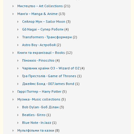
товарів
21
Мистецтво – Art Collections
21
товар
13
Манґа – Manga & Anime
13
товарів
3
Сейлор Мун – Sailor Moon
3
товари
4
Gō Nagai – Супер Роботи
4
товари
2
Transformers - Трансформери
2
товари
2
Astro Boy - Астробой
2
товари
12
Книги та екранізації – Books
12
товарів
4
Піноккіо - Pinocchio
4
товари
4
Чарівник країни ОЗ – Wizard of OZ
4
товари
1
Гра Престолів - Game of Thrones
1
товар
1
Джеймс Бонд - 007 James Bond
1
товар
5
Гаррі Поттер – Harry Potter
5
товарів
5
Музика - Music collections
5
товарів
3
Bob Dylan - Боб Ділан
3
товари
1
Beatles - Бітлз
1
товар
1
Blue Note - In Jazz
1
товар
8
Мультфільми та казки
8