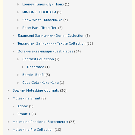
товарів
1
Looney Tunes - Луні Тюнз
1
товар
1
MINIONS - ПОСІПАКИ
1
товар
3
Snow White - Білосніжка
3
товари
2
Peter Pan - Пітер Пен
2
товари
6
Джинсові Записники - Denim Collection
6
товарів
55
Текстильні Записники - Textile Collection
55
товарів
34
Останні екземпляри - Last Pieces
34
товари
3
Contrast Collection
3
товари
1
Decorated
1
товар
3
Barbie - Барбі
3
товари
1
Coca-Cola - Кока-Кола
1
товар
30
Зошити Moleskine - Journals
30
товарів
8
Моleskine Smart
8
товарів
1
Adobe
1
товар
5
Smart +
5
товарів
23
Moleskine Passions - Захоплення
23
товари
10
Мoleskine Pro Collection
10
товарів