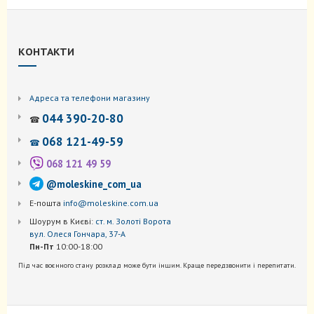
КОНТАКТИ
Адреса та телефони магазину
044 390-20-80
☎
068 121-49-59
☎
068 121 49 59
@moleskine_com_ua
Е-пошта
info@moleskine.com.ua
Шоурум в Києві:
ст. м. Золоті Ворота
вул. Олеся Гончара, 37-А
Пн-Пт
10:00-18:00
Під час воєнного стану розклад може бути іншим. Краще передзвонити і перепитати.