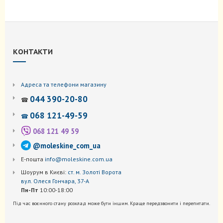
КОНТАКТИ
Адреса та телефони магазину
044 390-20-80
☎
068 121-49-59
☎
068 121 49 59
@moleskine_com_ua
Е-пошта
info@moleskine.com.ua
Шоурум в Києві:
ст. м. Золоті Ворота
вул. Олеся Гончара, 37-А
Пн-Пт
10:00-18:00
Під час воєнного стану розклад може бути іншим. Краще передзвонити і перепитати.