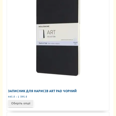
ЗАПИСНИК ДЛЯ НАРИСІВ ART PAD ЧОРНИЙ
Діапазон
445
₴
–
1 395
₴
цін:
Цей
Оберіть опції
від
товар
445 ₴
має
до
кілька
1