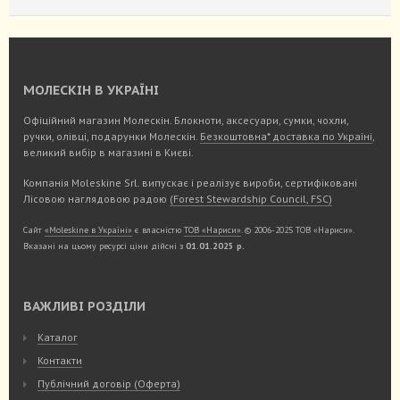
МОЛЕСКІН В УКРАЇНІ
Офіційний магазин Молескін. Блокноти, аксесуари, сумки, чохли,
ручки, олівці, подарунки Молескін.
Безкоштовна* доставка по Україні
,
великий вибір в магазині в Києві.
Компанія Moleskine Srl. випускає і реалізує вироби, сертифіковані
Лісовою наглядовою радою
(Forest Stewardship Council, FSC)
Сайт
«Moleskine в Україні»
є власністю
ТОВ «Нариси»
. © 2006-2025 ТОВ «Нариси».
Вказані на цьому ресурсі ціни дійсні з
01.01.2025 р.
ВАЖЛИВІ РОЗДІЛИ
Каталог
Контакти
Публічний договір (Оферта)