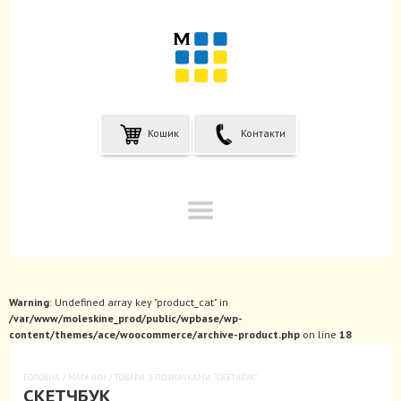
Кошик
Контакти
Warning
: Undefined array key "product_cat" in
/var/www/moleskine_prod/public/wpbase/wp-
content/themes/ace/woocommerce/archive-product.php
on line
18
ГОЛОВНА
/
МАГАЗИН
/ ТОВАРИ З ПОЗНАЧКАМИ “СКЕТЧБУК”
СКЕТЧБУК