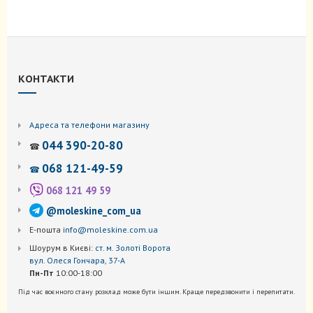
КОНТАКТИ
Адреса та телефони магазину
044 390-20-80
☎
068 121-49-59
☎
068 121 49 59
@moleskine_com_ua
Е-пошта
info@moleskine.com.ua
Шоурум в Києві:
ст. м. Золоті Ворота
вул. Олеся Гончара, 37-А
Пн-Пт
10:00-18:00
Під час воєнного стану розклад може бути іншим. Краще передзвонити і перепитати.