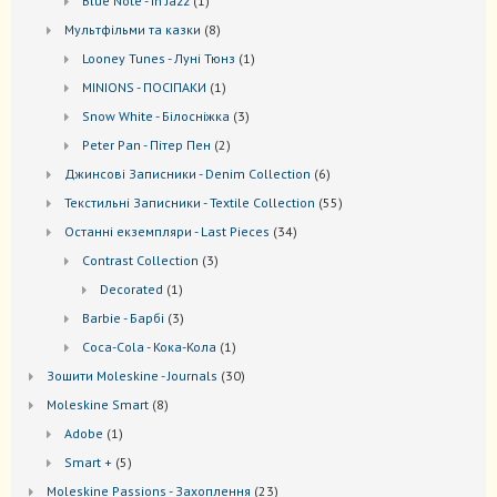
Blue Note - In Jazz
1
товар
8
Мультфільми та казки
8
товарів
1
Looney Tunes - Луні Тюнз
1
товар
1
MINIONS - ПОСІПАКИ
1
товар
3
Snow White - Білосніжка
3
товари
2
Peter Pan - Пітер Пен
2
товари
6
Джинсові Записники - Denim Collection
6
товарів
55
Текстильні Записники - Textile Collection
55
товарів
34
Останні екземпляри - Last Pieces
34
товари
3
Contrast Collection
3
товари
1
Decorated
1
товар
3
Barbie - Барбі
3
товари
1
Coca-Cola - Кока-Кола
1
товар
30
Зошити Moleskine - Journals
30
товарів
8
Моleskine Smart
8
товарів
1
Adobe
1
товар
5
Smart +
5
товарів
23
Moleskine Passions - Захоплення
23