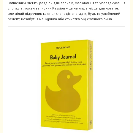
Записники містять розділи для записів, малювання та упорядкування
спогадів: кожен записник Passion – це не лише місце для нотаток,
але цілий підручник та енциклопедія спогадів, будь то улюблений
рецепт, незабутня мандрівка або етикетка від смачного вина.