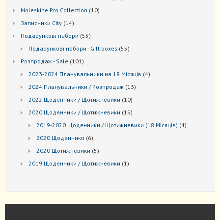
товари
10
Мoleskine Pro Collection
10
товарів
14
Записники City
14
товарів
55
Подарункові набори
55
товарів
55
Подарункові набори - Gift boxes
55
товарів
101
Розпродаж - Sale
101
товар
4
2023-2024 Планувальники на 18 Місяців
4
товари
13
2024 Планувальники / Розпродаж
13
товарів
10
2022 Щоденники / Щотижневики
10
товарів
15
2020 Щоденники / Щотижневики
15
товарів
4
2019-2020 Щоденники / Щотижневики (18 Місяців)
4
товари
6
2020 Щоденники
6
товарів
5
2020 Щотижневики
5
товарів
1
2019 Щоденники / Щотижневики
1
товар