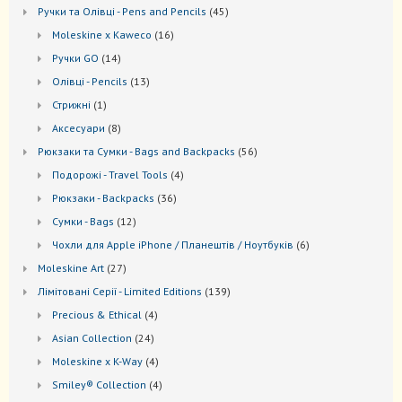
товари
45
Ручки та Олівці - Pens and Pencils
45
товарів
16
Moleskine x Kaweco
16
товарів
14
Ручки GO
14
товарів
13
Oлівці - Pencils
13
товарів
1
Стрижні
1
товар
8
Аксесуари
8
товарів
56
Рюкзаки та Cумки - Bags and Backpacks
56
товарів
4
Подорожі - Travel Tools
4
товари
36
Рюкзаки - Backpacks
36
товарів
12
Сумки - Bags
12
товарів
6
Чохли для Apple iPhone / Планештів / Ноутбуків
6
товарів
27
Moleskine Art
27
товарів
139
Лiмiтовані Серії - Limited Editions
139
товарів
4
Precious & Ethical
4
товари
24
Asian Collection
24
товари
4
Moleskine x K-Way
4
товари
4
Smiley® Collection
4
товари