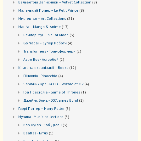
8
Вельветові Записники – Velvet Collection
8
товарів
8
Маленький Принц – Le Petit Prince
8
товарів
21
Мистецтво – Art Collections
21
товар
13
Манґа – Manga & Anime
13
товарів
3
Сейлор Мун – Sailor Moon
3
товари
4
Gō Nagai – Супер Роботи
4
товари
2
Transformers - Трансформери
2
товари
2
Astro Boy - Астробой
2
товари
12
Книги та екранізації – Books
12
товарів
4
Піноккіо - Pinocchio
4
товари
4
Чарівник країни ОЗ – Wizard of OZ
4
товари
1
Гра Престолів - Game of Thrones
1
товар
1
Джеймс Бонд - 007 James Bond
1
товар
5
Гаррі Поттер – Harry Potter
5
товарів
5
Музика - Music collections
5
товарів
3
Bob Dylan - Боб Ділан
3
товари
1
Beatles - Бітлз
1
товар
1