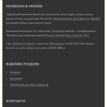
МОЛЕСКІН В УКРАЇНІ
Офіційний магазин Молескін. Блокноти, аксесуари, сумки, чохли,
ручки, олівці, подарунки Молескін.
Безкоштовна* доставка по Україні
,
великий вибір в магазині в Києві.
Компанія Moleskine Srl. випускає і реалізує вироби, сертифіковані
Лісовою наглядовою радою
(Forest Stewardship Council, FSC)
Сайт
«Moleskine в Україні»
є власністю
ТОВ «Нариси»
. © 2006-2025 ТОВ «Нариси».
Вказані на цьому ресурсі ціни дійсні з
01.01.2025 р.
ВАЖЛИВІ РОЗДІЛИ
Каталог
Контакти
Публічний договір (Оферта)
КОНТАКТИ