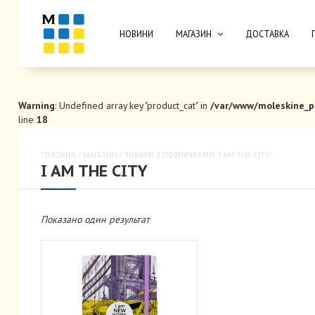
НОВИНИ
МАГАЗИН
ДОСТАВКА
Warning
: Undefined array key "product_cat" in
/var/www/moleskine_p
line
18
ГОЛОВНА
/
МАГАЗИН
/ ТОВАРИ З ПОЗНАЧКАМИ “I AM THE CITY”
I AM THE CITY
Показано один результат