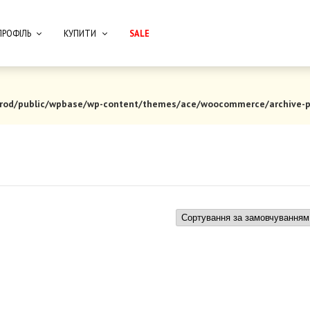
ПРОФІЛЬ
КУПИТИ
SALE
rod/public/wpbase/wp-content/themes/ace/woocommerce/archive-p