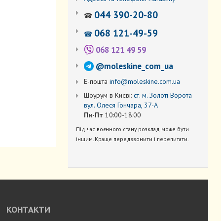
044 390-20-80
☎
068 121-49-59
☎
068 121 49 59
@moleskine_com_ua
Е-пошта
info@moleskine.com.ua
Шоурум в Києві:
ст. м. Золоті Ворота
вул. Олеся Гончара, 37-А
Пн-Пт
10:00-18:00
Під час воєнного стану розклад може бути
іншим. Краще передзвонити і перепитати.
КОНТАКТИ