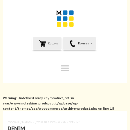
Кошик
Контакти
Warning
: Undefined array key "product_cat" in
/var/www/moleskine_prod/public/wpbase/wp-
content/themes/ace/woocommerce/archive-product.php
on line
18
ГОЛОВНА
/
МАГАЗИН
/ ТОВАРИ З ПОЗНАЧКАМИ “DENIM”
DENIM