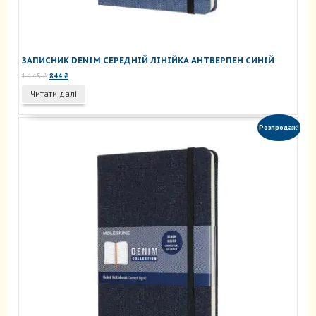
ЗАПИСНИК DENIM СЕРЕДНІЙ ЛІНІЙКА АНТВЕРПЕН СИНІЙ
Оригінальна
Поточна
1 145
₴
844
₴
ціна:
ціна:
Читати далі
1
844 ₴.
145 ₴.
Розпродаж!