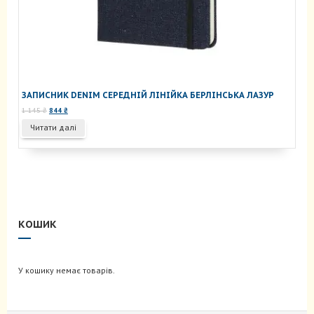
ЗАПИСНИК DENIM СЕРЕДНІЙ ЛІНІЙКА БЕРЛІНСЬКА ЛАЗУР
Оригінальна
Поточна
1 145
₴
844
₴
ціна:
ціна:
Читати далі
1
844 ₴.
145 ₴.
КОШИК
У кошику немає товарів.