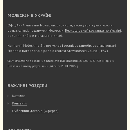
МОЛЕСКІН В УКРАЇНІ
Офіційний магазин Молескін. Блокноти, аксесуари, сумки, чохли,
ручки, олівці, подарунки Молескін.
Безкоштовна* доставка по Україні
,
великий вибір в магазині в Києві.
Компанія Moleskine Srl. випускає і реалізує вироби, сертифіковані
Лісовою наглядовою радою
(Forest Stewardship Council, FSC)
Сайт
«Moleskine в Україні»
є власністю
ТОВ «Нариси»
. © 2006-2025 ТОВ «Нариси».
Вказані на цьому ресурсі ціни дійсні з
01.01.2025 р.
ВАЖЛИВІ РОЗДІЛИ
Каталог
Контакти
Публічний договір (Оферта)