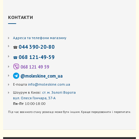
КОНТАКТИ
Адреса та телефони магазину
044 390-20-80
☎
068 121-49-59
☎
068 121 49 59
@moleskine_com_ua
Е-пошта
info@moleskine.com.ua
Шоурум в Києві:
ст. м. Золоті Ворота
вул. Олеся Гончара, 37-А
Пн-Пт
10:00-18:00
Під час воєнного стану розклад може бути іншим. Краще передзвонити і перепитати.