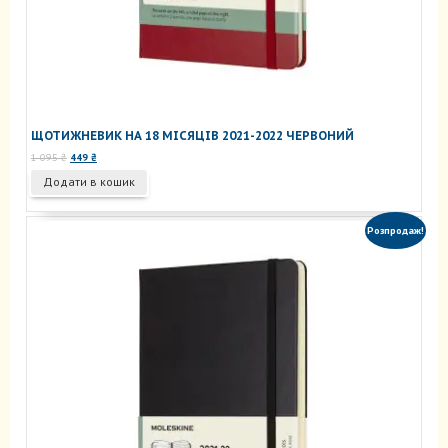
ЩОТИЖНЕВИК НА 18 МІСЯЦІВ 2021-2022 ЧЕРВОНИЙ
Оригінальна
Поточна
1 095
₴
449
₴
ціна:
ціна:
Додати в кошик
1
449 ₴.
095 ₴.
Розпродаж!