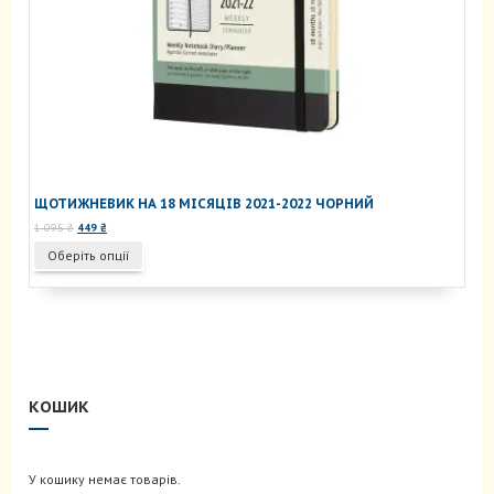
ЩОТИЖНЕВИК НА 18 МІСЯЦІВ 2021-2022 ЧОРНИЙ
Оригінальна
Поточна
1 095
₴
449
₴
ціна:
ціна:
Цей
Оберіть опції
1
449 ₴.
товар
095 ₴.
має
кілька
варіантів.
Параметри
можна
вибрати
КОШИК
на
сторінці
товару
У кошику немає товарів.