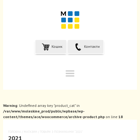
Кошик
Контакти
Warning
: Undefined array key "product_cat" in
/var/www/moleskine_prod/public/wpbase/wp-
content/themes/ace/woocommerce/archive-product.php
on line
18
ГОЛОВНА
/
МАГАЗИН
/ ТОВАРИ З ПОЗНАЧКАМИ “2021”
2021