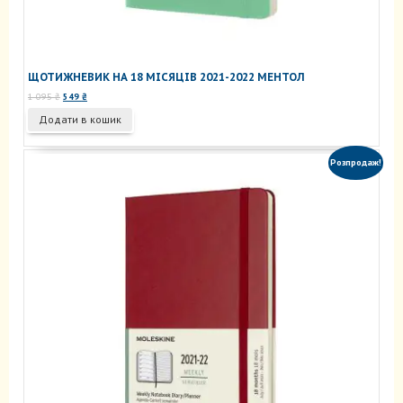
ЩОТИЖНЕВИК НА 18 МІСЯЦІВ 2021-2022 МЕНТОЛ
Оригінальна
Поточна
1 095
₴
549
₴
ціна:
ціна:
Додати в кошик
1
549 ₴.
095 ₴.
Розпродаж!