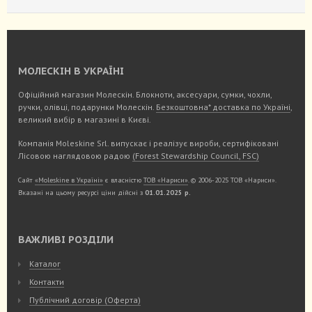
МОЛЕСКІН В УКРАЇНІ
Офіційний магазин Молескін. Блокноти, аксесуари, сумки, чохли,
ручки, олівці, подарунки Молескін.
Безкоштовна* доставка по Україні
,
великий вибір в магазині в Києві.
Компанія Moleskine Srl. випускає і реалізує вироби, сертифіковані
Лісовою наглядовою радою
(Forest Stewardship Council, FSC)
Сайт
«Moleskine в Україні»
є власністю
ТОВ «Нариси»
. © 2006-2025 ТОВ «Нариси».
Вказані на цьому ресурсі ціни дійсні з
01.01.2025 р.
ВАЖЛИВІ РОЗДІЛИ
Каталог
Контакти
Публічний договір (Оферта)