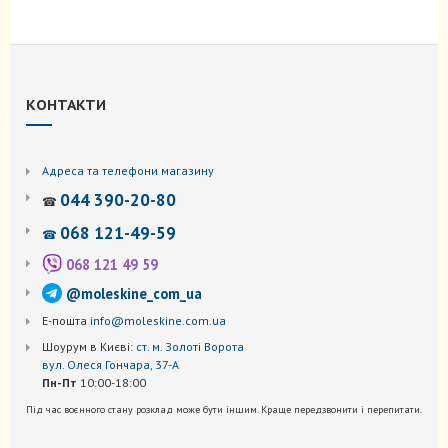
КОНТАКТИ
Адреса та телефони магазину
044 390-20-80
☎
068 121-49-59
☎
068 121 49 59
@moleskine_com_ua
Е-пошта
info@moleskine.com.ua
Шоурум в Києві:
ст. м. Золоті Ворота
вул. Олеся Гончара, 37-А
Пн-Пт
10:00-18:00
Під час воєнного стану розклад може бути іншим. Краще передзвонити і перепитати.