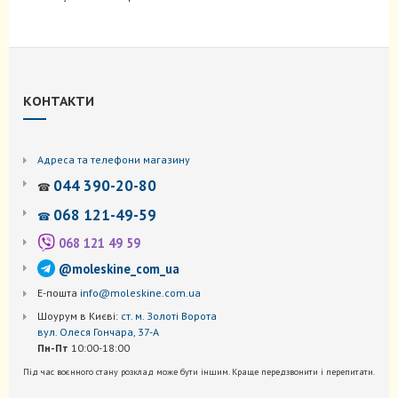
КОНТАКТИ
Адреса та телефони магазину
044 390-20-80
☎
068 121-49-59
☎
068 121 49 59
@moleskine_com_ua
Е-пошта
info@moleskine.com.ua
Шоурум в Києві:
ст. м. Золоті Ворота
вул. Олеся Гончара, 37-А
Пн-Пт
10:00-18:00
Під час воєнного стану розклад може бути іншим. Краще передзвонити і перепитати.