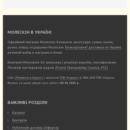
МОЛЕСКІН В УКРАЇНІ
Офіційний магазин Молескін. Блокноти, аксесуари, сумки, чохли,
ручки, олівці, подарунки Молескін.
Безкоштовна* доставка по Україні
,
великий вибір в магазині в Києві.
Компанія Moleskine Srl. випускає і реалізує вироби, сертифіковані
Лісовою наглядовою радою
(Forest Stewardship Council, FSC)
Сайт
«Moleskine в Україні»
є власністю
ТОВ «Нариси»
. © 2006-2025 ТОВ «Нариси».
Вказані на цьому ресурсі ціни дійсні з
01.01.2025 р.
ВАЖЛИВІ РОЗДІЛИ
Каталог
Контакти
Публічний договір (Оферта)