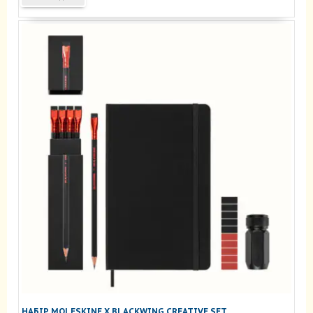
НАБІР MOLESKINE X BLACKWING CREATIVE SET