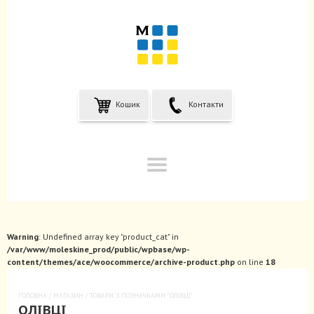
Кошик
Контакти
Warning
: Undefined array key "product_cat" in
/var/www/moleskine_prod/public/wpbase/wp-
content/themes/ace/woocommerce/archive-product.php
on line
18
ГОЛОВНА
/
МАГАЗИН
/ ТОВАРИ З ПОЗНАЧКАМИ “ОЛІВЦІ”
ОЛІВЦІ