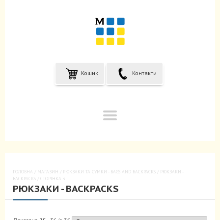
Кошик
Контакти
ГОЛОВНА
/
МАГАЗИН
/
РЮКЗАКИ ТА CУМКИ - BAGS AND BACKPACKS
/
РЮКЗАКИ -
BACKPACKS
/ СТОРІНКА 3
РЮКЗАКИ - BACKPACKS