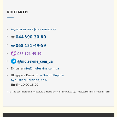
КОНТАКТИ
Адреса та телефони магазину
044 390-20-80
☎
068 121-49-59
☎
068 121 49 59
@moleskine_com_ua
Е-пошта
info@moleskine.com.ua
Шоурум в Києві:
ст. м. Золоті Ворота
вул. Олеся Гончара, 37-А
Пн-Пт
10:00-18:00
Під час воєнного стану розклад може бути іншим. Краще передзвонити і перепитати.