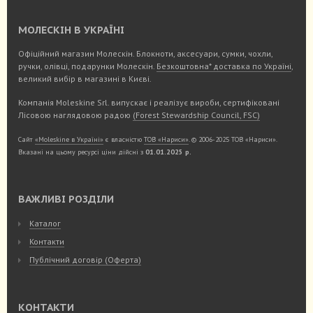
МОЛЕСКІН В УКРАЇНІ
Офіційний магазин Молескін. Блокноти, аксесуари, сумки, чохли,
ручки, олівці, подарунки Молескін.
Безкоштовна* доставка по Україні
,
великий вибір в магазині в Києві.
Компанія Moleskine Srl. випускає і реалізує вироби, сертифіковані
Лісовою наглядовою радою
(Forest Stewardship Council, FSC)
Сайт
«Moleskine в Україні»
є власністю
ТОВ «Нариси»
. © 2006-2025 ТОВ «Нариси».
Вказані на цьому ресурсі ціни дійсні з
01.01.2025 р.
ВАЖЛИВІ РОЗДІЛИ
Каталог
Контакти
Публічний договір (Оферта)
КОНТАКТИ